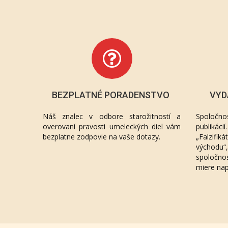
BEZPLATNÉ PORADENSTVO
VYD
Náš znalec v odbore starožitností a
Spoločno
overovaní pravosti umeleckých diel vám
publikác
bezplatne zodpovie na vaše dotazy.
„Falzifik
východu
spoločno
miere na