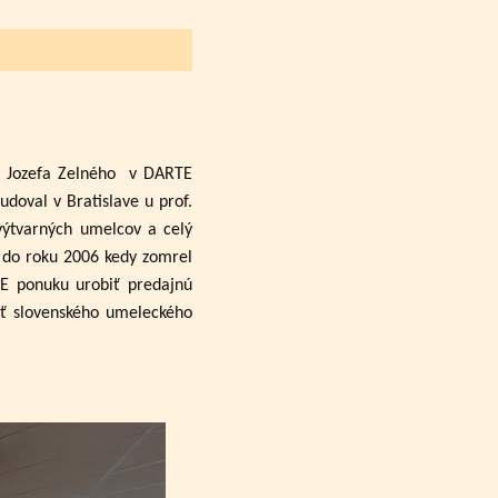
a Jozefa Zelného
v DARTE
udoval v Bratislave u prof.
výtvarných umelcov a celý
až do roku 2006 kedy zomrel
TE ponuku urobiť predajnú
sť slovenského umeleckého