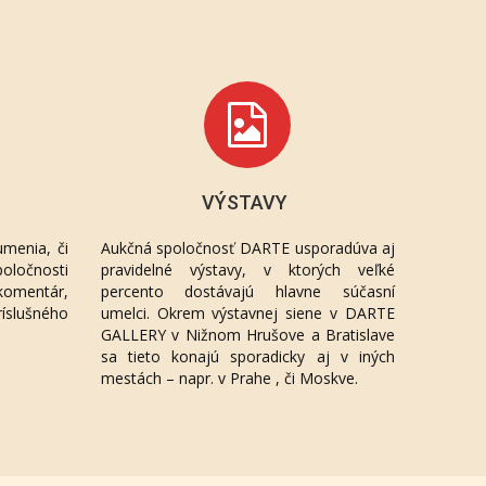
VÝSTAVY
menia, či
Aukčná spoločnosť DARTE usporadúva aj
oločnosti
pravidelné výstavy, v ktorých veľké
komentár,
percento dostávajú hlavne súčasní
ríslušného
umelci. Okrem výstavnej siene v DARTE
GALLERY v Nižnom Hrušove a Bratislave
sa tieto konajú sporadicky aj v iných
mestách – napr. v Prahe , či Moskve.