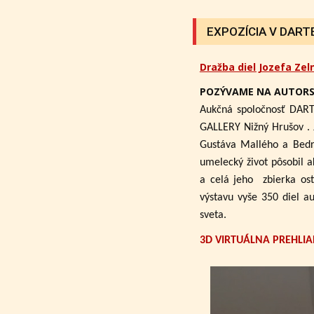
EXPOZÍCIA V DARTE 
Dražba diel Jozefa Zel
POZÝVAME NA AUTORS
Aukčná spoločnosť DART
GALLERY Nižný Hrušov .
Gustáva Mallého a Bedri
umelecký život pôsobil a
a celá jeho zbierka ost
výstavu vyše 350 diel a
sveta.
3D VIRTUÁLNA PREHLIA