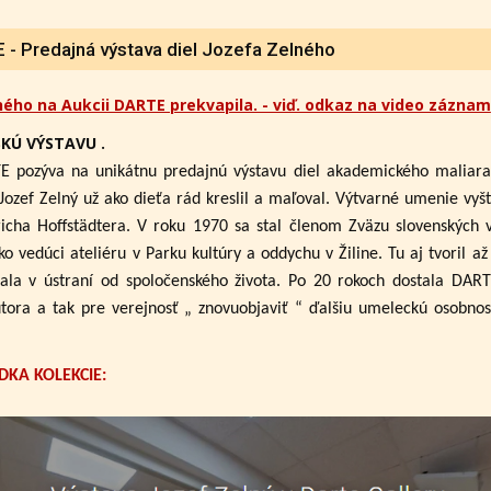
- Predajná výstava diel Jozefa Zelného
ného na Aukcii DARTE prekvapila. - viď. odkaz na video záznam
KÚ VÝSTAVU .
E pozýva na unikátnu predajnú výstavu diel akademického maliar
Jozef Zelný už ako dieťa rád kreslil a maľoval. Výtvarné umenie vyšt
cha Hoffstädtera. V roku 1970 sa stal členom Zväzu slovenských 
ko vedúci ateliéru v Parku kultúry a oddychu v Žiline. Tu aj tvoril 
ala v ústraní od spoločenského života. Po 20 rokoch dostala DAR
utora a tak pre verejnosť „ znovuobjaviť “ ďalšiu umeleckú osobno
DKA KOLEKCIE: