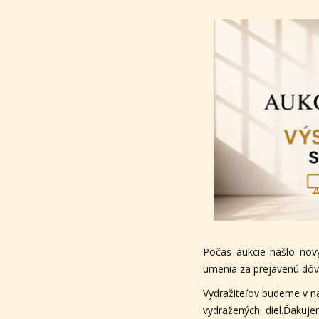
Počas aukcie našlo nov
umenia za prejavenú dôve
Vydražiteľov budeme v n
vydražených diel.Ďakuj