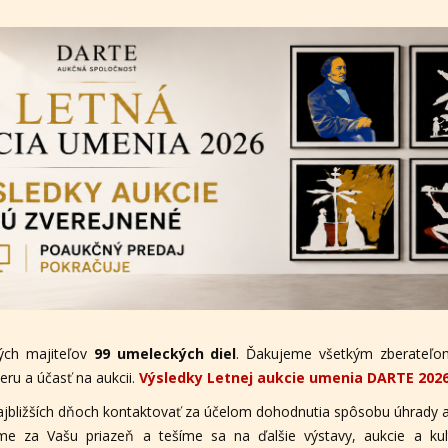
ých majiteľov
99 umeleckých diel
. Ďakujeme všetkým zberateľom
ru a účasť na aukcii.
Výsledky Letnej aukcie umenia DARTE 202
ajbližších dňoch kontaktovať za účelom dohodnutia spôsobu úhrady a
eme za Vašu priazeň a tešíme sa na ďalšie výstavy, aukcie a ku