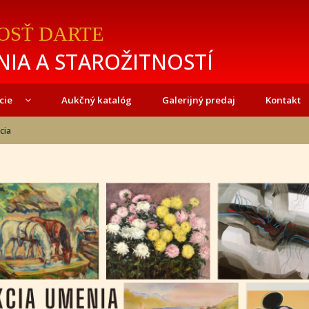
OSŤ DARTE
IA A STAROŽITNOSTÍ
cie
Aukčný katalóg
Galerijný predaj
Kontakt
cia