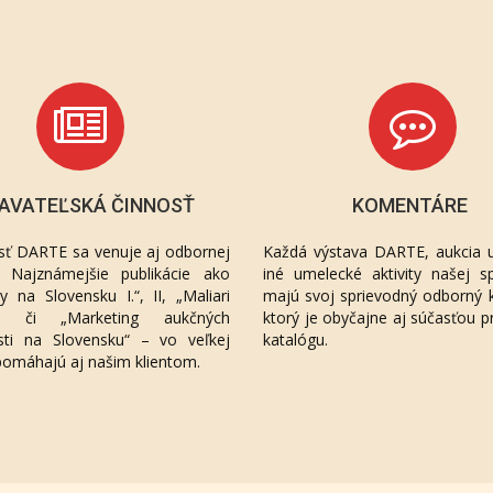
AVATEĽSKÁ ČINNOSŤ
KOMENTÁRE
sť DARTE sa venuje aj odbornej
Každá výstava DARTE, aukcia u
ií. Najznámejšie publikácie ako
iné umelecké aktivity našej sp
áty na Slovensku I.“, II, „Maliari
majú svoj sprievodný odborný 
“, či „Marketing aukčných
ktorý je obyčajne aj súčasťou p
sti na Slovensku“ – vo veľkej
katalógu.
pomáhajú aj našim klientom.