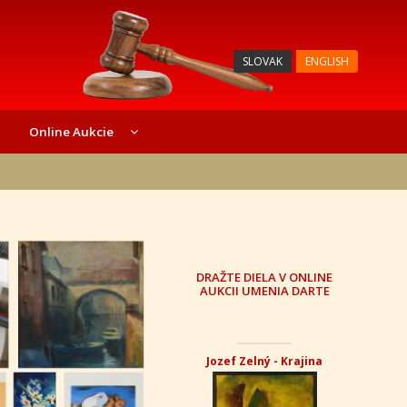
SLOVAK
ENGLISH
Online Aukcie
DRAŽTE DIELA V ONLINE
AUKCII UMENIA DARTE
Jozef Zelný - Krajina