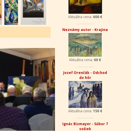
Aktuálna cena:
600 €
Neznámy autor - Krajina
Aktuálna cena:
60 €
Jozef Orenčák - Odchod
do hôr
Aktuálna cena:
150 €
Ignác Bizmayer - Súbor 7
sošiek