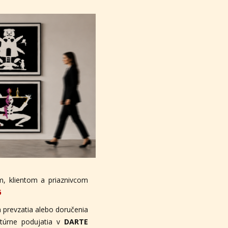
, klientom a priaznivcom
6
 prevzatia alebo doručenia
ltúrne podujatia v
DARTE