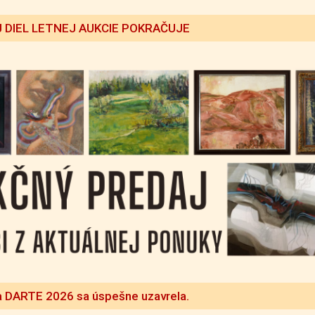
 DIEL LETNEJ AUKCIE POKRAČUJE
a DARTE 2026 sa úspešne uzavrela.