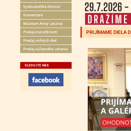
Vydavateľská činnosť
Komentáre
Múzeum Anny Lesznai
PRIJÍMAME DIELA 
Predaj starožitností
Predaj voľných diel
Predaj súčasného umenia
SLEDUJTE NÁS