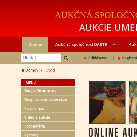
AUKČNÁ SPOLOČN
AUKCIE UMEN
Domov
Aukčná spoločnosť DARTE
Auk
Prihlásenie
Registrá
Domov
Úvod
MENU
Biografie autorov
Bezplatné poradenstvo
Písali o nás
Video z aukcie
Fotogaléria
Výstavy