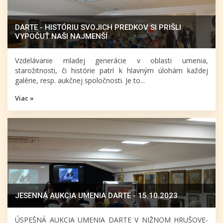
DARTE - HISTÓRIU SVOJICH PREDKOV SI PRIŠLI
VYPOČUŤ NAŠI NAJMENŠÍ
Vzdelávanie mladej generácie v oblasti umenia,
starožitnosti, či histórie patrí k hlavným úlohám každej
galérie, resp. aukčnej spoločnosti. Je to...
Viac »
JESENNÁ AUKCIA UMENIA DARTE - 15.10.2023
ÚSPEŠNÁ AUKCIA UMENIA DARTE V NIŽNOM HRUŠOVE-