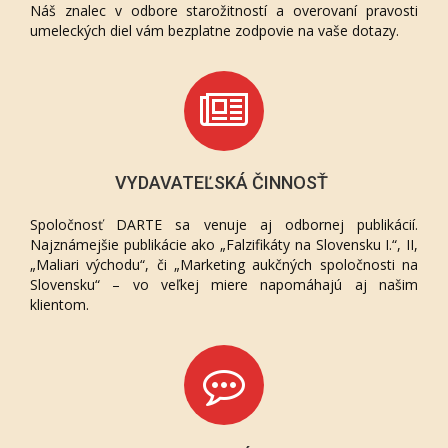
Náš znalec v odbore starožitností a overovaní pravosti
umeleckých diel vám bezplatne zodpovie na vaše dotazy.
VYDAVATEĽSKÁ ČINNOSŤ
Spoločnosť DARTE sa venuje aj odbornej publikácií.
Najznámejšie publikácie ako „Falzifikáty na Slovensku I.“, II,
„Maliari východu“, či „Marketing aukčných spoločnosti na
Slovensku“ – vo veľkej miere napomáhajú aj našim
klientom.