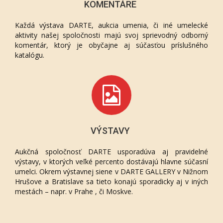
KOMENTÁRE
Každá výstava DARTE, aukcia umenia, či iné umelecké
aktivity našej spoločnosti majú svoj sprievodný odborný
komentár, ktorý je obyčajne aj súčasťou príslušného
katalógu.
VÝSTAVY
Aukčná spoločnosť DARTE usporadúva aj pravidelné
výstavy, v ktorých veľké percento dostávajú hlavne súčasní
umelci. Okrem výstavnej siene v DARTE GALLERY v Nižnom
Hrušove a Bratislave sa tieto konajú sporadicky aj v iných
mestách – napr. v Prahe , či Moskve.