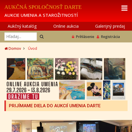
AUKČNÁ SPOLOČNOSŤ DARTE
AUKCIE UMENIA A STAROŽITNOSTÍ
Aukčný katalóg
Online aukcia
Galerijný predaj
Prihlásenie
Registrácia
Domov
Úvod
PRIJÍMAME DIELA DO AUKCIÍ UMENIA DARTE