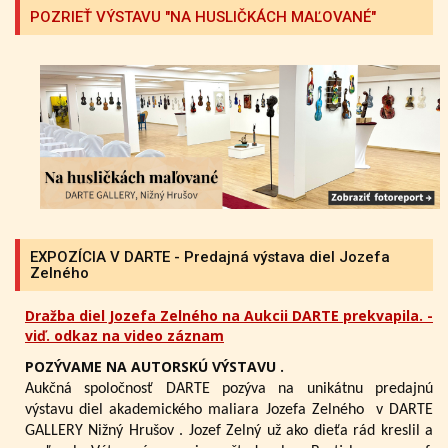
POZRIEŤ VÝSTAVU "NA HUSLIČKÁCH MAĽOVANÉ"
EXPOZÍCIA V DARTE - Predajná výstava diel Jozefa
Zelného
Dražba diel Jozefa Zelného na Aukcii DARTE prekvapila. -
viď. odkaz na video záznam
POZÝVAME NA AUTORSKÚ VÝSTAVU .
Aukčná spoločnosť DARTE pozýva na unikátnu predajnú
výstavu diel akademického maliara Jozefa Zelného
v DARTE
GALLERY Nižný Hrušov .
Jozef Zelný už ako dieťa rád kreslil a