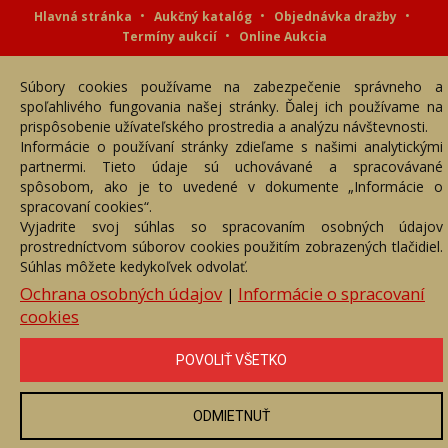
Hlavná stránka
Aukčný katalóg
Objednávka dražby
Termíny aukcií
Online Aukcia
DARTE AUKČNÁ SPOLOČNOSŤ s.r.o. © 2007 - 2026
Súbory cookies používame na zabezpečenie správneho a
Akékoľvek používanie obrazových a textových súčastí tejto stránky je
podmienené výslovným súhlasom jej vlastníka. Všetky práva sú
spoľahlivého fungovania našej stránky. Ďalej ich používame na
vyhradené.
prispôsobenie užívateľského prostredia a analýzu návštevnosti.
Informácie o používaní stránky zdieľame s našimi analytickými
partnermi. Tieto údaje sú uchovávané a spracovávané
spôsobom, ako je to uvedené v dokumente „Informácie o
spracovaní cookies“.
Vyjadrite svoj súhlas so spracovaním osobných údajov
prostredníctvom súborov cookies použitím zobrazených tlačidiel.
Súhlas môžete kedykoľvek odvolať.
Ochrana osobných údajov
Informácie o spracovaní
|
cookies
POVOLIŤ VŠETKO
ODMIETNUŤ