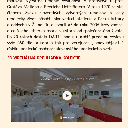
maľoval. Výtvarné umenie vyštudoval v Bratislave u prof.
Gustáva Mallého a Bedricha Hoffstädtera. V roku 1970 sa stal
členom Zväzu slovenských výtvarných umelcov a celý
umelecký život pôsobil ako vedúci ateliéru v Parku kultúry
a oddychu v Žiline. Tu aj tvoril až do roku 2006 kedy zomrel
a celá jeho zbierka ostala v ústraní od spoločenského života.
Po 20 rokoch dostala DARTE ponuku urobiť predajnú výstavu
vyše 350 diel autora a tak pre verejnosť „ znovuobjaviť “
ďalšiu umeleckú osobnosť slovenského umeleckého sveta.
3D VIRTUÁLNA PREHLIADKA KOLEKCIE: