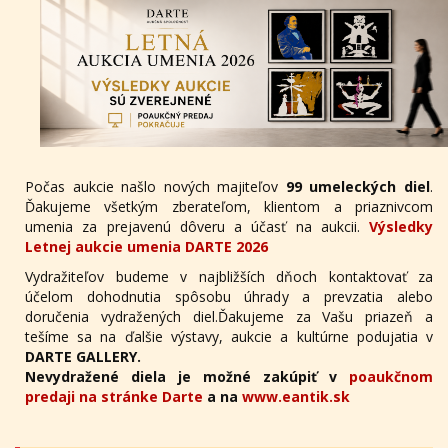
Počas aukcie našlo nových majiteľov
99 umeleckých diel
.
Ďakujeme všetkým zberateľom, klientom a priaznivcom
umenia za prejavenú dôveru a účasť na aukcii.
Výsledky
Letnej aukcie umenia DARTE 2026
Vydražiteľov budeme v najbližších dňoch kontaktovať za
účelom dohodnutia spôsobu úhrady a prevzatia alebo
doručenia vydražených diel.Ďakujeme za Vašu priazeň a
tešíme sa na ďalšie výstavy, aukcie a kultúrne podujatia v
DARTE GALLERY.
Nevydražené diela je možné zakúpiť v
poaukčnom
predaji na stránke Darte
a na
www.eantik.sk