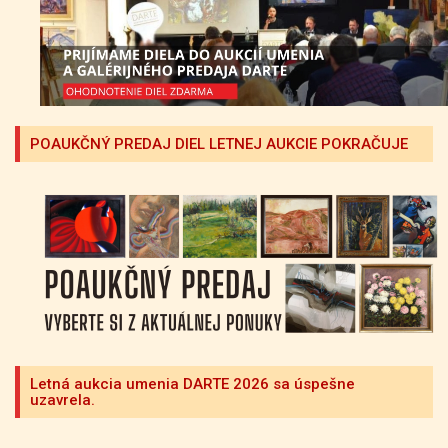
POAUKČNÝ PREDAJ DIEL LETNEJ AUKCIE POKRAČUJE
Letná aukcia umenia DARTE 2026 sa úspešne
uzavrela.