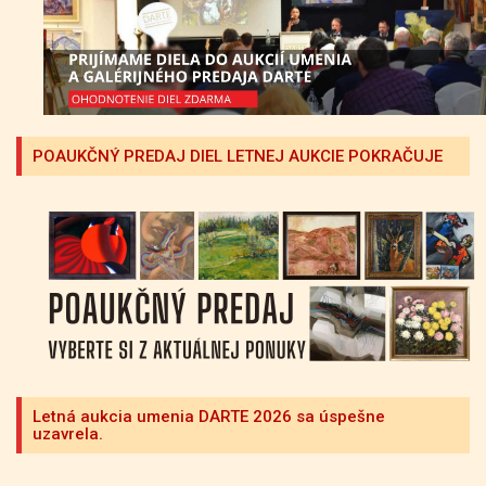
POAUKČNÝ PREDAJ DIEL LETNEJ AUKCIE POKRAČUJE
Letná aukcia umenia DARTE 2026 sa úspešne
uzavrela.