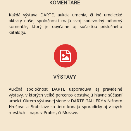
KOMENTÁRE
Každá výstava DARTE, aukcia umenia, či iné umelecké
aktivity našej spoločnosti majú svoj sprievodný odborný
komentár, ktorý je obyčajne aj súčasťou príslušného
katalógu.
VÝSTAVY
Aukčná spoločnosť DARTE usporadúva aj pravidelné
výstavy, v ktorých veľké percento dostávajú hlavne súčasní
umelci. Okrem výstavnej siene v DARTE GALLERY v Nižnom
Hrušove a Bratislave sa tieto konajú sporadicky aj v iných
mestách – napr. v Prahe , či Moskve.