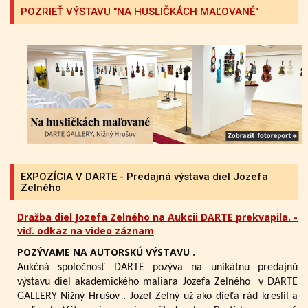
POZRIEŤ VÝSTAVU "NA HUSLIČKÁCH MAĽOVANÉ"
EXPOZÍCIA V DARTE - Predajná výstava diel Jozefa
Zelného
Dražba diel Jozefa Zelného na Aukcii DARTE prekvapila. -
viď. odkaz na video záznam
POZÝVAME NA AUTORSKÚ VÝSTAVU .
Aukčná spoločnosť DARTE pozýva na unikátnu predajnú
výstavu diel akademického maliara Jozefa Zelného
v DARTE
GALLERY Nižný Hrušov .
Jozef Zelný už ako dieťa rád kreslil a