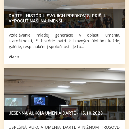
DARTE - HISTÓRIU SVOJICH PREDKOV SI PRIŠLI
VYPOČUŤ NAŠI NAJMENŠÍ
Vzdelávanie mladej generácie v oblasti umenia,
starožitnosti, či histórie patrí k hlavným úlohám každej
galérie, resp. aukčnej spoločnosti. Je to...
Viac »
JESENNÁ AUKCIA UMENIA DARTE - 15.10.2023
ÚSPEŠNÁ AUKCIA UMENIA DARTE V NIŽNOM HRUŠOVE-