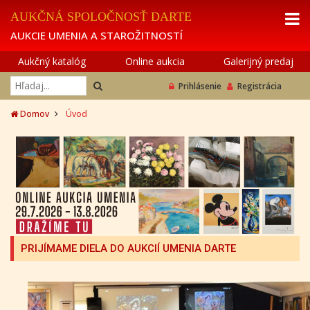
AUKČNÁ SPOLOČNOSŤ DARTE
AUKCIE UMENIA A STAROŽITNOSTÍ
Aukčný katalóg
Online aukcia
Galerijný predaj
Prihlásenie
Registrácia
Domov
Úvod
PRIJÍMAME DIELA DO AUKCIÍ UMENIA DARTE