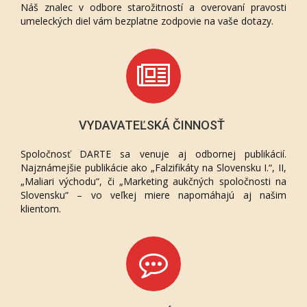
Náš znalec v odbore starožitností a overovaní pravosti
umeleckých diel vám bezplatne zodpovie na vaše dotazy.
VYDAVATEĽSKÁ ČINNOSŤ
Spoločnosť DARTE sa venuje aj odbornej publikácií.
Najznámejšie publikácie ako „Falzifikáty na Slovensku I.“, II,
„Maliari východu“, či „Marketing aukčných spoločnosti na
Slovensku“ – vo veľkej miere napomáhajú aj našim
klientom.