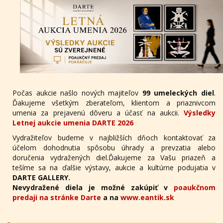
Počas aukcie našlo nových majiteľov
99 umeleckých diel
.
Ďakujeme všetkým zberateľom, klientom a priaznivcom
umenia za prejavenú dôveru a účasť na aukcii.
Výsledky
Letnej aukcie umenia DARTE 2026
Vydražiteľov budeme v najbližších dňoch kontaktovať za
účelom dohodnutia spôsobu úhrady a prevzatia alebo
doručenia vydražených diel.Ďakujeme za Vašu priazeň a
tešíme sa na ďalšie výstavy, aukcie a kultúrne podujatia v
DARTE GALLERY.
Nevydražené diela je možné zakúpiť v
poaukčnom
predaji na stránke Darte
a na
www.eantik.sk