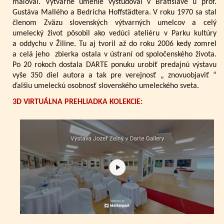
maľoval. Výtvarné umenie vyštudoval v Bratislave u prof.
Gustáva Mallého a Bedricha Hoffstädtera. V roku 1970 sa stal
členom Zväzu slovenských výtvarných umelcov a celý
umelecký život pôsobil ako vedúci ateliéru v Parku kultúry
a oddychu v Žiline. Tu aj tvoril až do roku 2006 kedy zomrel
a celá jeho zbierka ostala v ústraní od spoločenského života.
Po 20 rokoch dostala DARTE ponuku urobiť predajnú výstavu
vyše 350 diel autora a tak pre verejnosť „ znovuobjaviť “
ďalšiu umeleckú osobnosť slovenského umeleckého sveta.
3D VIRTUÁLNA PREHLIADKA KOLEKCIE: