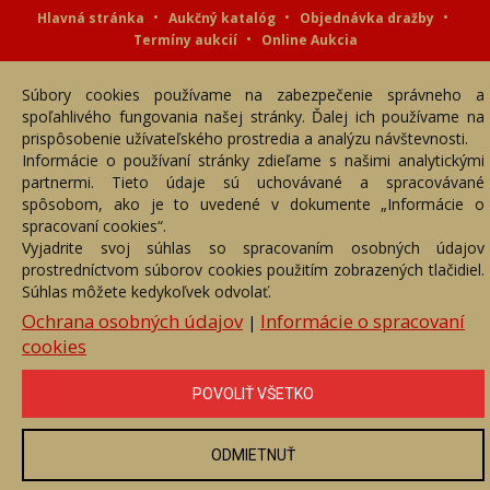
Hlavná stránka
Aukčný katalóg
Objednávka dražby
Termíny aukcií
Online Aukcia
DARTE AUKČNÁ SPOLOČNOSŤ s.r.o. © 2007 - 2026
Súbory cookies používame na zabezpečenie správneho a
Akékoľvek používanie obrazových a textových súčastí tejto stránky je
podmienené výslovným súhlasom jej vlastníka. Všetky práva sú
spoľahlivého fungovania našej stránky. Ďalej ich používame na
vyhradené.
prispôsobenie užívateľského prostredia a analýzu návštevnosti.
Informácie o používaní stránky zdieľame s našimi analytickými
partnermi. Tieto údaje sú uchovávané a spracovávané
spôsobom, ako je to uvedené v dokumente „Informácie o
spracovaní cookies“.
Vyjadrite svoj súhlas so spracovaním osobných údajov
prostredníctvom súborov cookies použitím zobrazených tlačidiel.
Súhlas môžete kedykoľvek odvolať.
Ochrana osobných údajov
Informácie o spracovaní
|
cookies
POVOLIŤ VŠETKO
ODMIETNUŤ