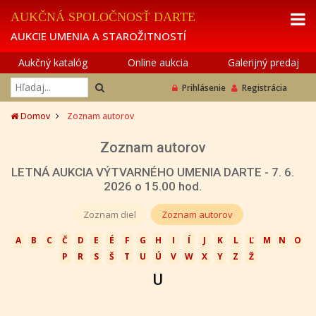
AUKČNÁ SPOLOČNOSŤ DARTE
AUKCIE UMENIA A STAROŽITNOSTÍ
Aukčný katalóg
Online aukcia
Galerijný predaj
Prihlásenie
Registrácia
Domov
Zoznam autorov
Zoznam autorov
LETNÁ AUKCIA VÝTVARNÉHO UMENIA DARTE - 7. 6.
2026 o 15.00 hod.
Zoznam diel
Zoznam autorov
A
B
C
Č
D
E
É
F
G
H
I
Í
J
K
L
Ľ
M
N
O
P
R
S
Š
T
U
Ú
V
W
X
Y
Z
Ž
U