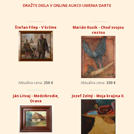
DRAŽTE DIELA V ONLINE AUKCII UMENIA DARTE
Štefan Filep - V krčme
Marián Kusik - Choď svojou
cestou
Aktuálna cena:
250 €
Aktuálna cena:
330 €
Ján Litvaj - Medzibrodie,
Jozef Zelný - Moja krajina II.
Orava