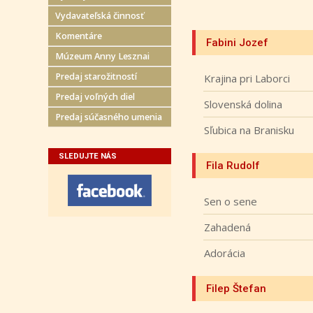
Vydavateľská činnosť
Komentáre
Fabini Jozef
Múzeum Anny Lesznai
Predaj starožitností
Krajina pri Laborci
Predaj voľných diel
Slovenská dolina
Predaj súčasného umenia
Sľubica na Branisku
SLEDUJTE NÁS
Fila Rudolf
Sen o sene
Zahadená
Adorácia
Filep Štefan