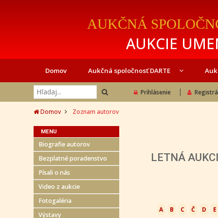
AUKČNÁ SPOLOČN
AUKCIE UMEN
Domov
Aukčná spoločnosť DARTE
Auk
Prihlásenie
Registrá
Domov
Zoznam autorov
MENU
Biografie autorov
LETNÁ AUKCIA
Bezplatné poradenstvo
Písali o nás
Video z aukcie
Fotogaléria
A
B
C
Č
D
E
Výstavy