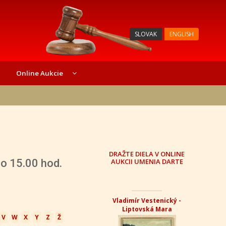
SLOVAK
ENGLISH
Online Aukcie
DRAŽTE DIELA V ONLINE
 15.00 hod.
AUKCII UMENIA DARTE
Vladimír Vestenický -
Liptovská Mara
V
W
X
Y
Z
Ž