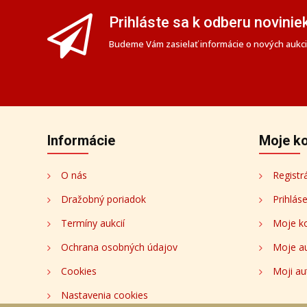
Prihláste sa k odberu novinie
Budeme Vám zasielať informácie o nových aukciá
Informácie
Moje k
O nás
Registr
Dražobný poriadok
Prihlás
Termíny aukcií
Moje k
Ochrana osobných údajov
Moje a
Cookies
Moji au
Nastavenia cookies