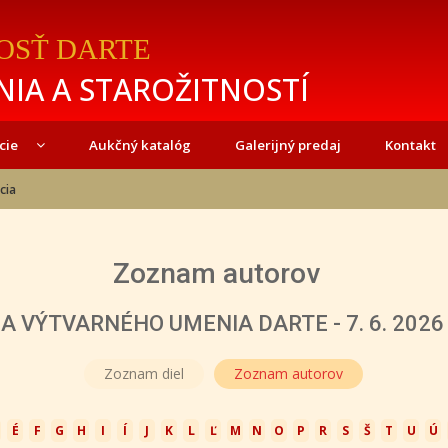
OSŤ DARTE
IA A STAROŽITNOSTÍ
cie
Aukčný katalóg
Galerijný predaj
Kontakt
cia
Zoznam autorov
 VÝTVARNÉHO UMENIA DARTE - 7. 6. 2026 o
Zoznam diel
Zoznam autorov
É
F
G
H
I
Í
J
K
L
Ľ
M
N
O
P
R
S
Š
T
U
Ú