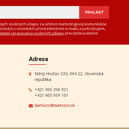
ojich osobných údajov za účelom marketingovej komunikácie
formácií o novinkách prostredníctvom e-mailu a potvrdzujem,
adami spracovania osobných údajov
prevádzkovateľom.
Adresa
Nižný Hrušov 333, 094 22, Slovenská
republika
+421 905 356 921
+421 905 959 101
dartesro@dartesro.sk