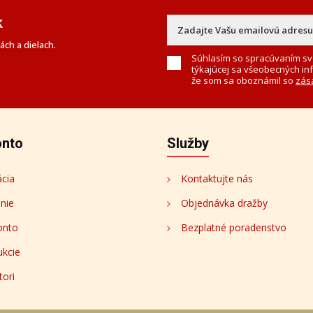
k
ch a dielach.
Súhlasím so spracúvaním sv
týkajúcej sa všeobecných in
že som sa oboznámil so
zás
onto
Služby
ácia
Kontaktujte nás
enie
Objednávka dražby
onto
Bezplatné poradenstvo
ukcie
tori