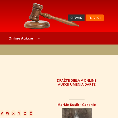
SLOVAK
ENGLISH
Online Aukcie
DRAŽTE DIELA V ONLINE
AUKCII UMENIA DARTE
Marián Kusik - Čakanie
V
W
X
Y
Z
Ž