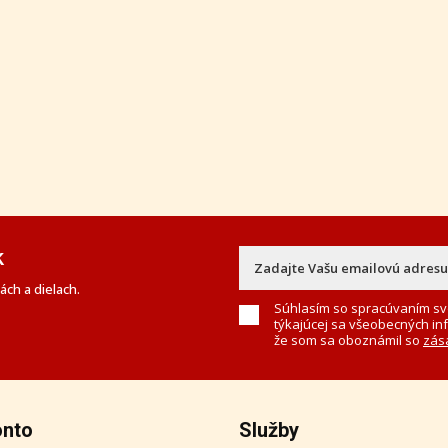
k
ch a dielach.
Súhlasím so spracúvaním sv
týkajúcej sa všeobecných in
že som sa oboznámil so
zás
onto
Služby