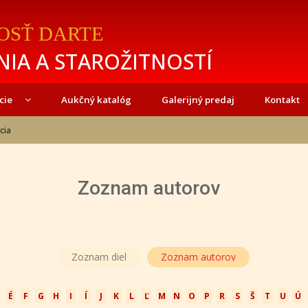
OSŤ DARTE
IA A STAROŽITNOSTÍ
cie
Aukčný katalóg
Galerijný predaj
Kontakt
cia
Zoznam autorov
Zoznam diel
Zoznam autorov
É
F
G
H
I
Í
J
K
L
Ľ
M
N
O
P
R
S
Š
T
U
Ú