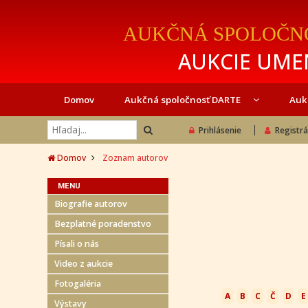
AUKČNÁ SPOLOČN
AUKCIE UMEN
Domov
Aukčná spoločnosť DARTE
Auk
Prihlásenie
Registrá
Domov
Zoznam autorov
MENU
Biografie autorov
Bezplatné poradenstvo
Písali o nás
Video z aukcie
Fotogaléria
A
B
C
Č
D
E
Výstavy