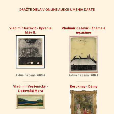
DRAŽTE DIELA V ONLINE AUKCII UMENIA DARTE
Vladimír Gažovič - Kývanie
Vladimír Gažovič - Známe a
hláv II.
neznáme
Aktuálna cena:
600 €
Aktuálna cena:
700 €
Vladimír Vestenický -
Koroknay - Dámy
Liptovská Mara