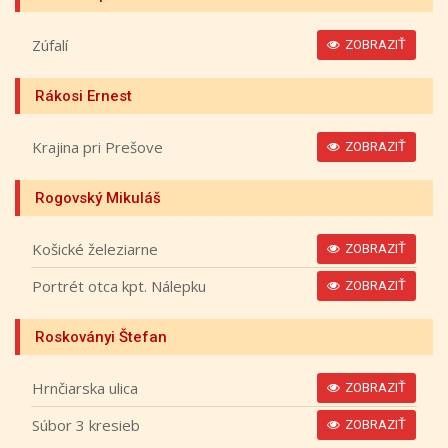
Zúfalí
ZOBRAZIŤ
Rákosi Ernest
Krajina pri Prešove
ZOBRAZIŤ
Rogovský Mikuláš
Košické železiarne
ZOBRAZIŤ
Portrét otca kpt. Nálepku
ZOBRAZIŤ
Roskoványi Štefan
Hrnčiarska ulica
ZOBRAZIŤ
Súbor 3 kresieb
ZOBRAZIŤ