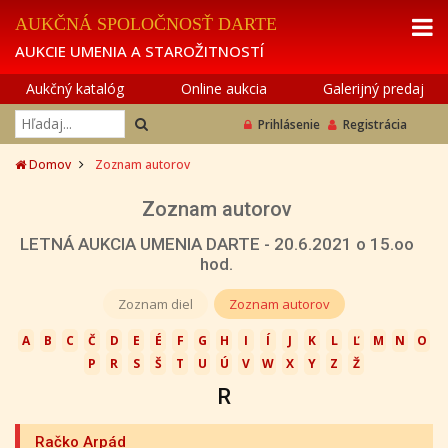
AUKČNÁ SPOLOČNOSŤ DARTE
AUKCIE UMENIA A STAROŽITNOSTÍ
Aukčný katalóg
Online aukcia
Galerijný predaj
Prihlásenie
Registrácia
Domov
Zoznam autorov
Zoznam autorov
LETNÁ AUKCIA UMENIA DARTE - 20.6.2021 o 15.oo
hod.
Zoznam diel
Zoznam autorov
A
B
C
Č
D
E
É
F
G
H
I
Í
J
K
L
Ľ
M
N
O
P
R
S
Š
T
U
Ú
V
W
X
Y
Z
Ž
R
Račko Arpád