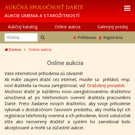
AUKČNÁ SPOLOČNOSŤ DARTE
AUKCIE UMENIA A STAROŽITNOSTÍ
Aukčný katalóg
Online aukcia
Galerijný predaj
Prihlásenie
Registrácia
Domov
Online aukcia
Online aukcia
Vaše internetové prihodenia sú záväzné!
Ak máte záujem dražiť cez internet, musíte sa prihlásiť, resp.
noví dražitelia sa musia zaregistrovať, viď.
Dražobný poriadok
.
Možnosť dražiť je každému novo-zaregistrovanému dražiteľovi
umožnená až po telefonickom overení dražiteľa pracovníkmi
Darte. Preto žiadame nových dražiteľov, aby svoje prihodenie
vykonali v dostatočnom časovom predstihu, aby mohla byť ich
registrácia telefonicky overená a ich prihodenie, ktoré uskutočnili
ešte ako neoverený dražiteľ a systém ho zaevidoval bolo
akceptované a mohli sa zúčastniť aukcie.