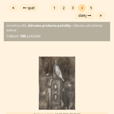
späť
1
2
3
4
5
ďalej
dátumu pridania položky
dátumu ukončenia
zoradiť podľa:
/
aukcie
Celkom
105
položiek