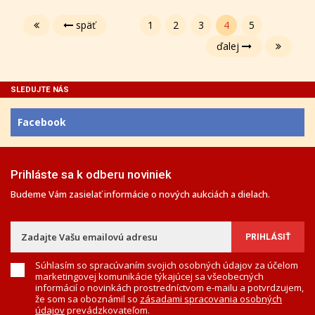
späť
1
2
3
4
5
ďalej
SLEDUJTE NÁS
Facebook
Prihláste sa k odberu noviniek
Budeme Vám zasielať informácie o nových aukciách a dielach.
Súhlasím so spracúvaním svojich osobných údajov za účelom
marketingovej komunikácie týkajúcej sa všeobecných
informácií o novinkách prostredníctvom e-mailu a potvrdzujem,
že som sa oboznámil so
zásadami spracovania osobných
údajov
prevádzkovateľom.