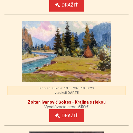
DRAŽIŤ
Koniec aukcie: 13.08.2026 19:57:20
v aukcii DARTE
Zoltan Ivanovič Šoltes - Krajina s riekou
Vyvolávacia cena:
500
€
DRAŽIŤ