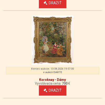
DRAŽIŤ
Koniec aukcie: 13.08.2026 19:57:00
v aukcii DARTE
Koroknay - Dámy
Vyvolávacia cena:
700
€
DRAŽIŤ