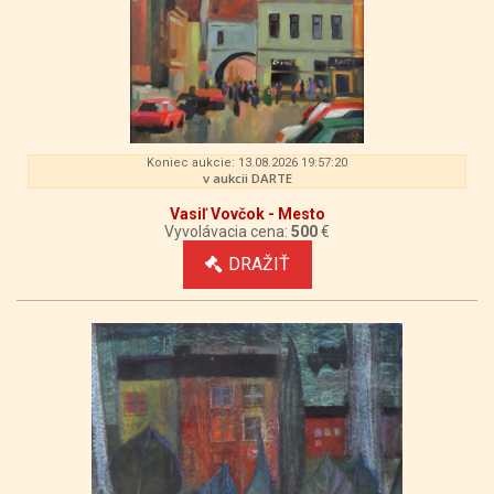
Koniec aukcie: 13.08.2026 19:57:20
v aukcii DARTE
Vasiľ Vovčok - Mesto
Vyvolávacia cena:
500
€
DRAŽIŤ