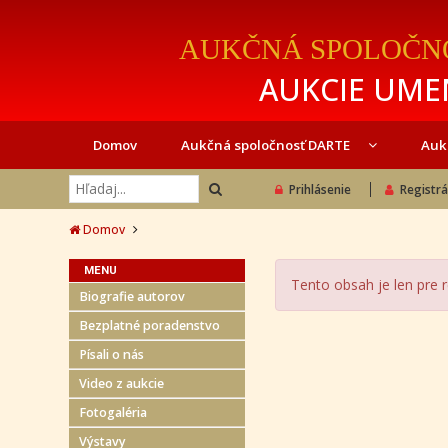
AUKČNÁ SPOLOČN
AUKCIE UMEN
Domov
Aukčná spoločnosť DARTE
Auk
Prihlásenie
Registrá
Domov
MENU
Tento obsah je len pre 
Biografie autorov
Bezplatné poradenstvo
Písali o nás
Video z aukcie
Fotogaléria
Výstavy