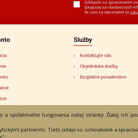
Súhlasím so spracúvaním sv
týkajúcej sa všeobecných in
že som sa oboznámil so
zás
onto
Služby
ácia
Kontaktujte nás
enie
Objednávka dražby
onto
Bezplatné poradenstvo
ukcie
tori
 a spoľahlivého fungovania našej stránky. Ďalej ich p
ránka
Aukčný katalóg
Objednávka dražby
Termíny aukcií
On
lytickými partnermi. Tieto údaje sú uchovávané a spraco
s“.