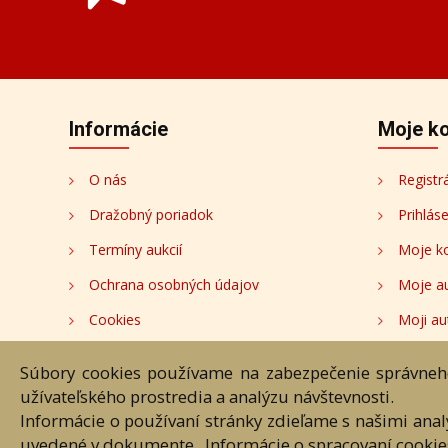
Informácie
Moje k
O nás
Registr
Dražobný poriadok
Prihlás
Termíny aukcií
Moje k
Ochrana osobných údajov
Moje a
Cookies
Moji au
Nastavenia cookies
Súbory cookies používame na zabezpečenie správneho
užívateľského prostredia a analýzu návštevnosti.
Hlavná st
Informácie o používaní stránky zdieľame s našimi ana
uvedené v dokumente „Informácie o spracovaní cookie