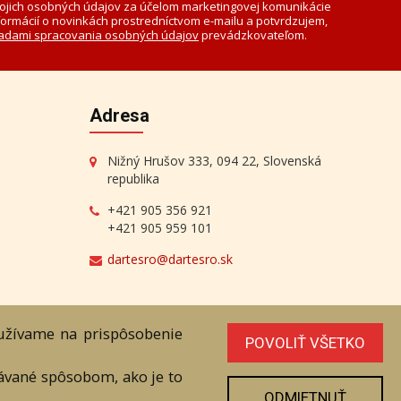
ojich osobných údajov za účelom marketingovej komunikácie
formácií o novinkách prostredníctvom e-mailu a potvrdzujem,
adami spracovania osobných údajov
prevádzkovateľom.
Adresa
Nižný Hrušov 333, 094 22, Slovenská
republika
+421 905 356 921
+421 905 959 101
dartesro@dartesro.sk
oužívame na prispôsobenie
POVOLIŤ VŠETKO
line Aukcia
vávané spôsobom, ako je to
ODMIETNUŤ