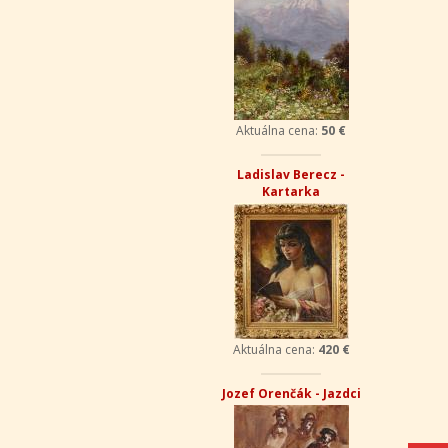
Aktuálna cena:
50 €
Ladislav Berecz -
Kartarka
Aktuálna cena:
420 €
Jozef Orenčák - Jazdci