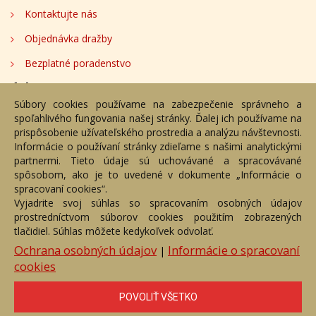
Kontaktujte nás
Objednávka dražby
Bezplatné poradenstvo
Adresa
Súbory cookies používame na zabezpečenie správneho a
spoľahlivého fungovania našej stránky. Ďalej ich používame na
Nižný Hrušov 333, 094 22, Slovenská republika
prispôsobenie užívateľského prostredia a analýzu návštevnosti.
Informácie o používaní stránky zdieľame s našimi analytickými
+421 905 356 921
partnermi. Tieto údaje sú uchovávané a spracovávané
+421 905 959 101
spôsobom, ako je to uvedené v dokumente „Informácie o
dartesro@dartesro.sk
spracovaní cookies“.
Vyjadrite svoj súhlas so spracovaním osobných údajov
prostredníctvom súborov cookies použitím zobrazených
tlačidiel. Súhlas môžete kedykoľvek odvolať.
Hlavná stránka
Aukčný katalóg
Objednávka dražby
Termíny aukcií
Online Aukcia
Ochrana osobných údajov
Informácie o spracovaní
|
cookies
DARTE AUKČNÁ SPOLOČNOSŤ s.r.o. © 2007 - 2026
Akékoľvek používanie obrazových a textových súčastí tejto stránky je
podmienené výslovným súhlasom jej vlastníka. Všetky práva sú
POVOLIŤ VŠETKO
vyhradené.