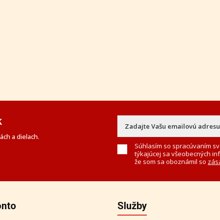
k
ch a dielach.
Súhlasím so spracúvaním sv
týkajúcej sa všeobecných in
že som sa oboznámil so
zás
onto
Služby