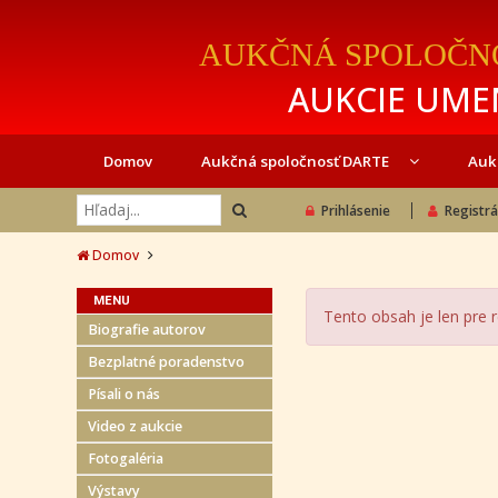
AUKČNÁ SPOLOČN
AUKCIE UMEN
Domov
Aukčná spoločnosť DARTE
Auk
Prihlásenie
Registrá
Domov
MENU
Tento obsah je len pre 
Biografie autorov
Bezplatné poradenstvo
Písali o nás
Video z aukcie
Fotogaléria
Výstavy