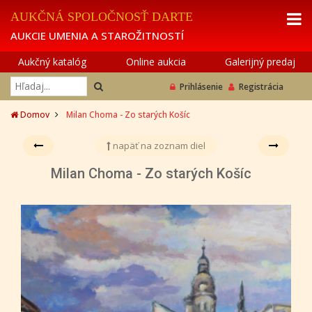
AUKČNÁ SPOLOČNOSŤ DARTE
AUKCIE UMENIA A STAROŽITNOSTÍ
Aukčný katalóg
Online aukcia
Galerijný predaj
Prihlásenie
Registrácia
Domov
Milan Choma - Zo starých Košíc
napäť na zoznam diel
Milan Choma - Zo starých Košíc