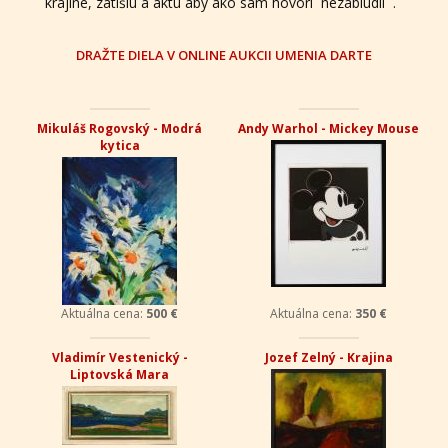
krajine, zátišiu a aktu aby ako sám hovorí `nezablúdil `.
DRAŽTE DIELA V ONLINE AUKCII UMENIA DARTE
Mikuláš Rogovský - Modrá
Andy Warhol - Mickey Mouse
kytica
Aktuálna cena:
500 €
Aktuálna cena:
350 €
Vladimír Vestenický -
Jozef Zelný - Krajina
Liptovská Mara