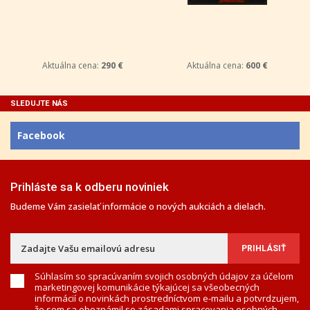
Aktuálna cena:
290 €
Aktuálna cena:
600 €
SLEDUJTE NÁS
Facebook
Prihláste sa k odberu noviniek
Budeme Vám zasielať informácie o nových aukciách a dielach.
Súhlasím so spracúvaním svojich osobných údajov za účelom
marketingovej komunikácie týkajúcej sa všeobecných
informácií o novinkách prostredníctvom e-mailu a potvrdzujem,
že som sa oboznámil so
zásadami spracovania osobných