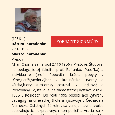
(1956 - )
ZOBRAZIŤ SIGNATÚRY
Dátum narodenia:
27.10.1956
Miesto narodenia:
Prešov
Milan Choma sa narodil 27.10.1956 v Prešove. Študoval
na pedagogickej fakulte (prof. Šafranko, Patočka) a
individuálne (prof. Popovič). Krátke pobyty v
Ríme,Paríži,Viedni.Výber z krajinárskej tvorby a
zátišia,ktorý kurátorsky zostavili N. Feďkovič a
Roskoványi, vystavoval na samostatnej výstave v roku
1986 v Košiciach. Do roku 1995 pôsobí ako výtvraný
pedagog na umeleckej škole a vystavuje v Čechách a
Nemecku. Ostatných 10 rokov sa venuje hlavne tvorbe
abstrahujúcich expresívnych kompozícií a vracia sa k