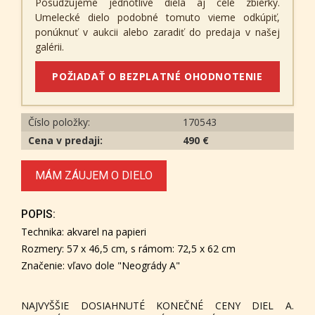
Posudzujeme jednotlivé diela aj celé zbierky.
Umelecké dielo podobné tomuto vieme odkúpiť,
ponúknuť v aukcii alebo zaradiť do predaja v našej
galérii.
POŽIADAŤ O BEZPLATNÉ OHODNOTENIE
Číslo položky:
170543
Cena v predaji:
490 €
MÁM ZÁUJEM O DIELO
POPIS:
Technika: akvarel na papieri
Rozmery: 57 x 46,5 cm, s rámom: 72,5 x 62 cm
Značenie: vľavo dole "Neogrády A"
NAJVYŠŠIE DOSIAHNUTÉ KONEČNÉ CENY DIEL A.