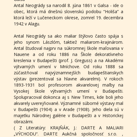
Antal Neogrády sa narodil 8. júna 1861 v Galsa - ide o
obec, ktorá má dnešnú slovenskú podobu “Holiša” a
ktorá leží v Lučeneckom okrese, zomrel 19. decembra
1942 v Alagu.
Antal Neogrády sa ako maliar štýlovo často spája s
jeho synom Lászlóm, taktiež maliarom-krajinárom.
Antal študoval najprv na súkromnej škole maľovania v
Nauene a od roku 1886 na Škole dekoratívneho
kreslenia v Budapešti (prof. J. Greguss) a na Akadémii
výtvarných umení v Mníchove. Od roku 1888 sa
zúčastňoval najvýznamnejších budapeštianskych
výstav (prezentoval sa hlavne akvarelmi). V rokoch
1893-1931 bol profesorom akvarelovej maľby na
Vysokej škole výtvarných umení v Budapešti.
Spolupracoval dokonca aj s New Times, kde boli jeho
akvarely uverejňované. Významné súborné výstavy mal
v Budapešti (1904) a v Arade (1908). Jeho diela sú v
majetku Národnej galérie v Budapešti a v Historickej
obrazárni.
( Z Literatúry: KRAJŇÁK, J.: DARTE A MALIARI
„VÝCHODU“. DARTE Aukčná spoločnosť s.r.o. ,