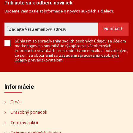
Prihláste sa k odberu noviniek
Budeme Vám zasielať informácie o nových aukciách a dielach.
Súhlasím so spracúvaním svojich osobných údajov za účelom
marketingovej komunikácie týkajúcej sa všeobecných
informácií o novinkách prostredníctvom e-mailu a potvrdzujem,
že som sa oboznámil so
zásadami spracovania osobných
údajov
prevádzkovateľom.
Informácie
O nás
Dražobný poriadok
Termíny aukcií
Ochrana osobných údajov