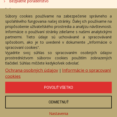
Bezplatné poradenstvo
Adresa
Súbory cookies používame na zabezpečenie správneho a
spoľahlivého fungovania našej stránky. Ďalej ich používame na
Nižný Hrušov 333, 094 22, Slovenská republika
prispôsobenie užívateľského prostredia a analýzu návštevnosti.
Informácie o používaní stránky zdieľame s našimi analytickými
+421 905 356 921
partnermi. Tieto údaje sú uchovávané a spracovávané
+421 905 959 101
spôsobom, ako je to uvedené v dokumente „Informácie o
dartesro@dartesro.sk
spracovaní cookies“.
Vyjadrite svoj súhlas so spracovaním osobných údajov
prostredníctvom súborov cookies použitím zobrazených
Hlavná stránka
Aukčný katalóg
Objednávka dražby
tlačidiel. Súhlas môžete kedykoľvek odvolať.
Termíny aukcií
Online Aukcia
Ochrana osobných údajov
Informácie o spracovaní
|
cookies
DARTE AUKČNÁ SPOLOČNOSŤ s.r.o. © 2007 - 2026
Akékoľvek používanie obrazových a textových súčastí tejto stránky je
podmienené výslovným súhlasom jej vlastníka. Všetky práva sú
POVOLIŤ VŠETKO
vyhradené.
ODMIETNUŤ
Nastavenia