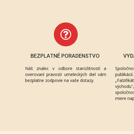
BEZPLATNÉ PORADENSTVO
VYD
Náš znalec v odbore starožitností a
Spoločno
overovaní pravosti umeleckých diel vám
publikác
bezplatne zodpovie na vaše dotazy.
„Falzifik
východu
spoločno
miere na