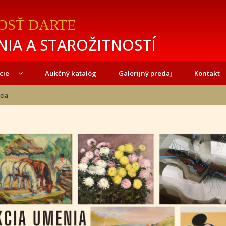
OSŤ DARTE
IA A STAROŽITNOSTÍ
cie
Aukčný katalóg
Galerijný predaj
Kontakt
cia