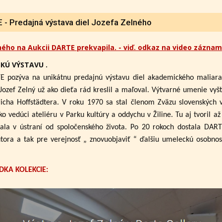
- Predajná výstava diel Jozefa Zelného
ného na Aukcii DARTE prekvapila. - viď. odkaz na video záznam
KÚ VÝSTAVU .
E pozýva na unikátnu predajnú výstavu diel akademického maliar
Jozef Zelný už ako dieťa rád kreslil a maľoval. Výtvarné umenie vyšt
cha Hoffstädtera. V roku 1970 sa stal členom Zväzu slovenských 
ko vedúci ateliéru v Parku kultúry a oddychu v Žiline. Tu aj tvoril 
ala v ústraní od spoločenského života. Po 20 rokoch dostala DAR
utora a tak pre verejnosť „ znovuobjaviť “ ďalšiu umeleckú osobno
DKA KOLEKCIE: