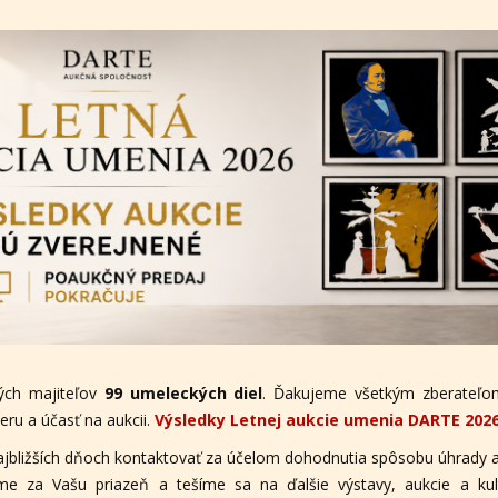
ých majiteľov
99 umeleckých diel
. Ďakujeme všetkým zberateľom
ru a účasť na aukcii.
Výsledky Letnej aukcie umenia DARTE 202
ajbližších dňoch kontaktovať za účelom dohodnutia spôsobu úhrady a
eme za Vašu priazeň a tešíme sa na ďalšie výstavy, aukcie a ku