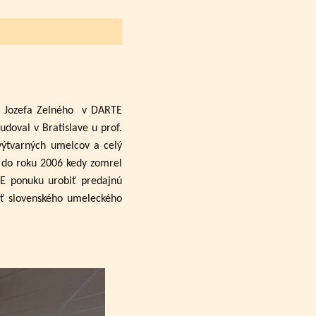
a Jozefa Zelného
v DARTE
udoval v Bratislave u prof.
výtvarných umelcov a celý
až do roku 2006 kedy zomrel
TE ponuku urobiť predajnú
sť slovenského umeleckého