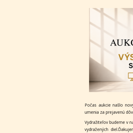
Počas aukcie našlo nov
umenia za prejavenú dôve
Vydražiteľov budeme v n
vydražených diel.Ďakuj