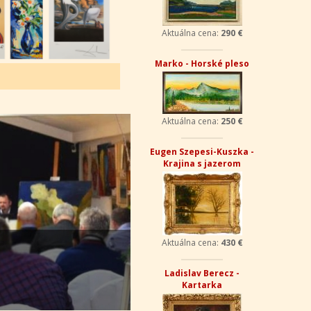
Aktuálna cena:
290 €
Marko - Horské pleso
Aktuálna cena:
250 €
Eugen Szepesi-Kuszka -
Krajina s jazerom
Aktuálna cena:
430 €
Ladislav Berecz -
Kartarka