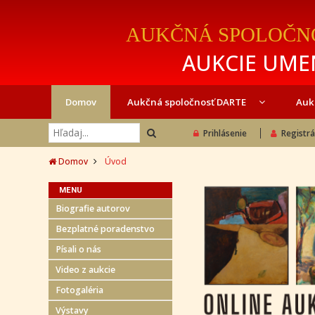
AUKČNÁ SPOLOČN
AUKCIE UMEN
Domov
Aukčná spoločnosť DARTE
Auk
Prihlásenie
Registrá
Domov
Úvod
MENU
Biografie autorov
Bezplatné poradenstvo
Písali o nás
Video z aukcie
Fotogaléria
Výstavy