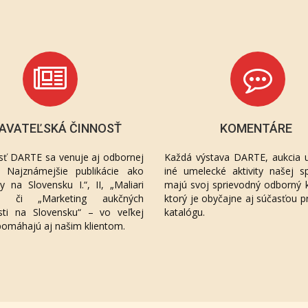
AVATEĽSKÁ ČINNOSŤ
KOMENTÁRE
sť DARTE sa venuje aj odbornej
Každá výstava DARTE, aukcia u
ií. Najznámejšie publikácie ako
iné umelecké aktivity našej sp
áty na Slovensku I.“, II, „Maliari
majú svoj sprievodný odborný 
“, či „Marketing aukčných
ktorý je obyčajne aj súčasťou p
sti na Slovensku“ – vo veľkej
katalógu.
pomáhajú aj našim klientom.