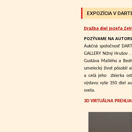
EXPOZÍCIA V DARTE 
Dražba diel Jozefa Zel
POZÝVAME NA AUTORS
Aukčná spoločnosť DART
GALLERY Nižný Hrušov .
Gustáva Mallého a Bedri
umelecký život pôsobil a
a celá jeho zbierka ost
výstavu vyše 350 diel a
sveta.
3D VIRTUÁLNA PREHLIA