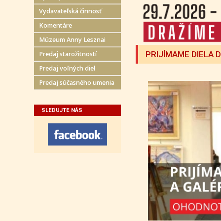
Vydavateľská činnosť
Komentáre
Múzeum Anny Lesznai
PRIJÍMAME DIELA 
Predaj starožitností
Predaj voľných diel
Predaj súčasného umenia
SLEDUJTE NÁS