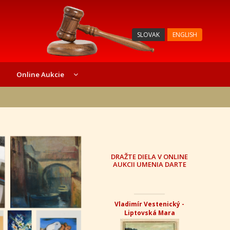
SLOVAK
ENGLISH
Online Aukcie
DRAŽTE DIELA V ONLINE
AUKCII UMENIA DARTE
Vladimír Vestenický -
Liptovská Mara