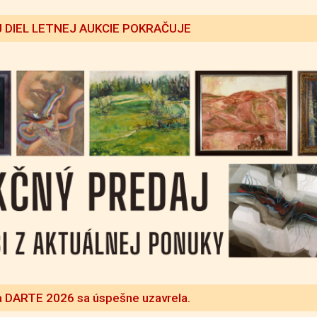
 DIEL LETNEJ AUKCIE POKRAČUJE
a DARTE 2026 sa úspešne uzavrela.