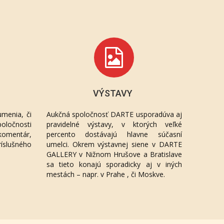
VÝSTAVY
menia, či
Aukčná spoločnosť DARTE usporadúva aj
oločnosti
pravidelné výstavy, v ktorých veľké
komentár,
percento dostávajú hlavne súčasní
ríslušného
umelci. Okrem výstavnej siene v DARTE
GALLERY v Nižnom Hrušove a Bratislave
sa tieto konajú sporadicky aj v iných
mestách – napr. v Prahe , či Moskve.