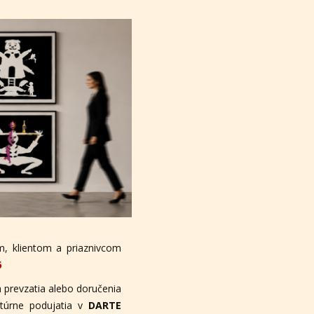
, klientom a priaznivcom
6
 prevzatia alebo doručenia
ltúrne podujatia v
DARTE