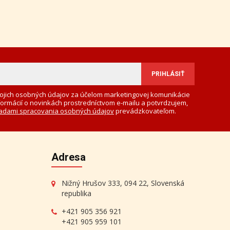
ojich osobných údajov za účelom marketingovej komunikácie
formácií o novinkách prostredníctvom e-mailu a potvrdzujem,
adami spracovania osobných údajov
prevádzkovateľom.
Adresa
Nižný Hrušov 333, 094 22, Slovenská
republika
+421 905 356 921
+421 905 959 101