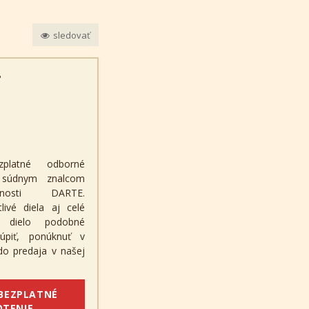
sledovať
?
zplatné odborné
a súdnym znalcom
čnosti DARTE.
ivé diela aj celé
é dielo podobné
úpiť, ponúknuť v
 do predaja v našej
 BEZPLATNÉ
TENIE