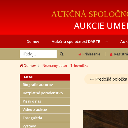
AUKČNÁ SPOLOČN
AUKCIE UMEN
Domov
Aukčná spoločnosť DARTE
Auk
Prihlásenie
Registrá
Domov
Neznámy autor - Trhovníčka
MENU
Predošlá položka
Biografie autorov
Bezplatné poradenstvo
Písali o nás
Video z aukcie
Fotogaléria
Výstavy