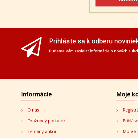
Prihláste sa k odberu novinie
Budeme Vám zasielať informácie o nových aukciá
Informácie
Moje k
O nás
Registr
Dražobný poriadok
Prihlás
Termíny aukcií
Moje k