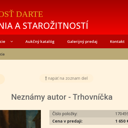
OSŤ DARTE
IA A STAROŽITNOSTÍ
cie
Aukčný katalóg
Galerijný predaj
Kontakt
cia
napäť na zoznam diel
Neznámy autor - Trhovníčka
Číslo položky:
17045
Cena v predaji:
1 650 