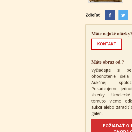
Zdieľať
Máte nejaké otázky
KONTAKT
Máte obraz od ?
Vyžiadajte si be
ohodnotenie diel
Aukčnej spolo
Posudzujeme jednotl
zbierky. Umeleck
tomuto vieme odk
aukcii alebo zaradiť
galérii.
POŽIADAŤ O
OHODNO