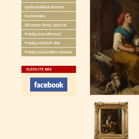
Vydavateľská činnosť
Komentáre
Múzeum Anny Lesznai
Predaj starožitností
Predaj voľných diel
Predaj súčasného umenia
SLEDUJTE NÁS