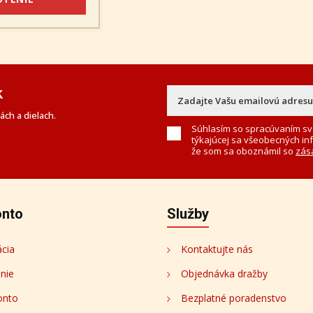
k
ch a dielach.
Súhlasím so spracúvaním sv
týkajúcej sa všeobecných in
že som sa oboznámil so
zás
onto
Služby
ácia
Kontaktujte nás
enie
Objednávka dražby
onto
Bezplatné poradenstvo