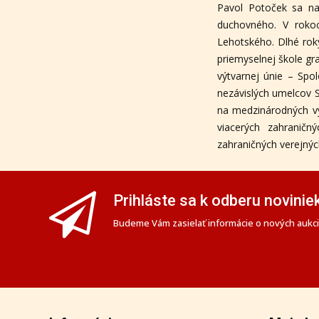
Pavol Potoček sa na
duchovného. V rokoc
Lehotského. Dlhé rok
priemyselnej škole gr
výtvarnej únie – Spo
nezávislých umelcov So
na medzinárodných vý
viacerých zahranič
zahraničných verejnýc
Prihláste sa k odberu novinie
Budeme Vám zasielať informácie o nových aukciá