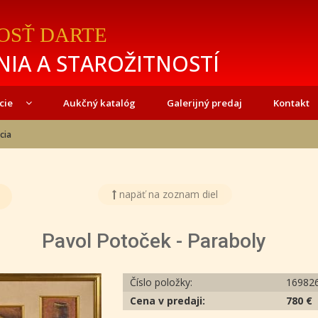
OSŤ DARTE
IA A STAROŽITNOSTÍ
cie
Aukčný katalóg
Galerijný predaj
Kontakt
cia
napäť na zoznam diel
Pavol Potoček - Paraboly
Číslo položky:
16982
Cena v predaji:
780 €