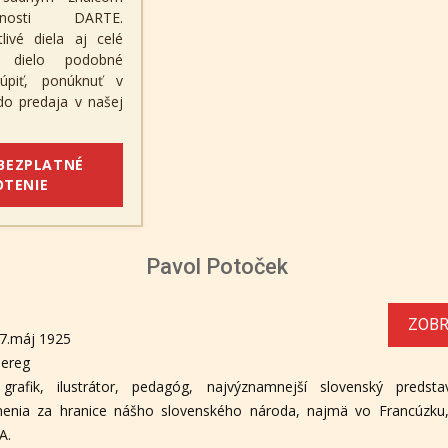
čnosti DARTE.
ivé diela aj celé
é dielo podobné
úpiť, ponúknuť v
 do predaja v našej
 BEZPLATNÉ
TENIE
Pavol Potoček
ZOBR
7.máj 1925
ereg
grafik, ilustrátor, pedagóg, najvýznamnejší slovenský predstavi
menia za hranice nášho slovenského národa, najmä vo Francúzku, 
A.