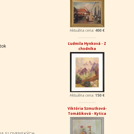
Aktuálna cena:
400 €
Ľudmila Hynková - Z
ítok
chodníka
Aktuálna cena:
150 €
Viktória Szmutková-
Tomášiková - Kytica
NA SLOVENSKÝCH