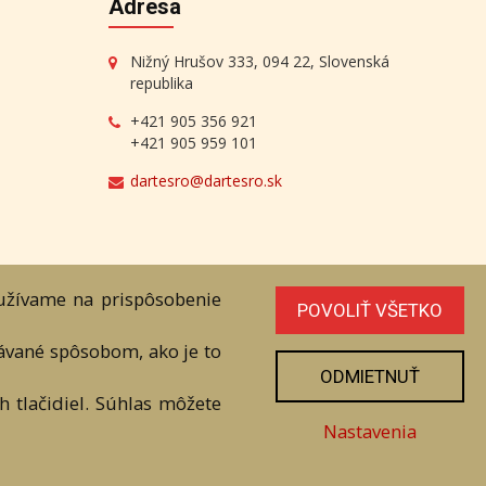
Adresa
Nižný Hrušov 333, 094 22, Slovenská
republika
+421 905 356 921
+421 905 959 101
dartesro@dartesro.sk
oužívame na prispôsobenie
POVOLIŤ VŠETKO
line Aukcia
vávané spôsobom, ako je to
níka. Všetky práva sú vyhradené.
ODMIETNUŤ
 tlačidiel. Súhlas môžete
Nastavenia