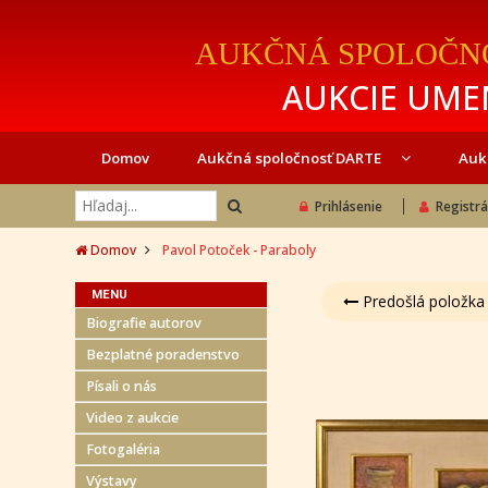
AUKČNÁ SPOLOČN
AUKCIE UMEN
Domov
Aukčná spoločnosť DARTE
Auk
Prihlásenie
Registrá
Domov
Pavol Potoček - Paraboly
MENU
Predošlá položka
Biografie autorov
Bezplatné poradenstvo
Písali o nás
Video z aukcie
Fotogaléria
Výstavy