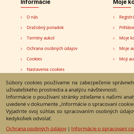
Informácie
Moje k
O nás
Registr
Dražobný poriadok
Prihlás
Termíny aukcií
Moje k
Ochrana osobných údajov
Moje a
Cookies
Moji au
Nastavenia cookies
Súbory cookies používame na zabezpečenie správneho
Hlavná st
užívateľského prostredia a analýzu návštevnosti.
Informácie o používaní stránky zdieľame s našimi ana
Akékoľvek používanie obrazových
uvedené v dokumente „Informácie o spracovaní cookie
Vyjadrite svoj súhlas so spracovaním osobných údajo
kedykoľvek odvolať.
Ochrana osobných údajov
Informácie o spracovaní co
|