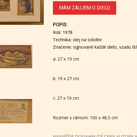
MÁM ZÁUJEM O DIELO
POPIS:
Rok: 1978
Technika: olej na sololite
Značenie: signované každé dielo, vzadu št
a: 27 x 19 cm
b: 19 x 27 cm
c: 27 x 19 cm
Rozmer s rámom: 100 x 48,5 cm
NAJVYŠŠIE DOSIAHNUTÉ CENY AUTORA 