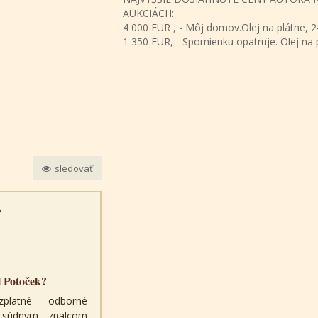
AUKCIÁCH:
4 000 EUR , - Môj domov.Olej na plátne, 2
1 350 EUR, - Spomienku opatruje. Olej na 
sledovať
?
l Potoček?
zplatné odborné
a súdnym znalcom