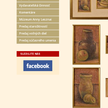
Vydavateľská činnosť
Komentáre
Múzeum Anny Lesznai
Predaj starožitností
Predaj voľných diel
Predaj súčasného umenia
SLEDUJTE NÁS