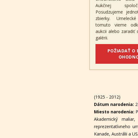
Aukčnej spolo
Posudzujeme jednotl
zbierky. Umeleck
tomuto vieme odk
aukcii alebo zaradiť
galérii.
POŽIADAŤ O
OHODNO
(1925 - 2012)
Dátum narodenia:
2
Miesto narodenia:
P
Akademický maliar, 
reprezentatívneho u
Kanade, Austrálii a US