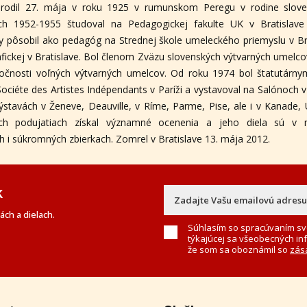
rodil 27. mája v roku 1925 v rumunskom Peregu v rodine slove
h 1952-1955 študoval na Pedagogickej fakulte UK v Bratislav
y pôsobil ako pedagóg na Strednej škole umeleckého priemyslu v Bra
afickej v Bratislave. Bol členom Zväzu slovenských výtvarných umelc
ločnosti voľných výtvarných umelcov. Od roku 1974 bol štatutárn
ciéte des Artistes Indépendants v Paríži a vystavoval na Salónoch v 
stavách v Ženeve, Deauville, v Ríme, Parme, Pise, ale i v Kanade, 
ných podujatiach získal významné ocenenia a jeho diela sú v
h i súkromných zbierkach. Zomrel v Bratislave 13. mája 2012.
k
ch a dielach.
Súhlasím so spracúvaním sv
týkajúcej sa všeobecných in
že som sa oboznámil so
zás