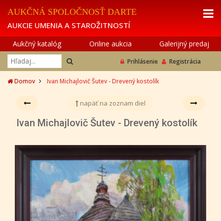
AUKČNÁ SPOLOČNOSŤ DARTE
AUKCIE UMENIA A STAROŽITNOSTÍ
Aukčný katalóg
Online aukcia
Galerijný predaj
Prihlásenie
Registrácia
Domov
Ivan Michajlovič Šutev - Drevený kostolík
napäť na zoznam diel
Ivan Michajlovič Šutev - Drevený kostolík