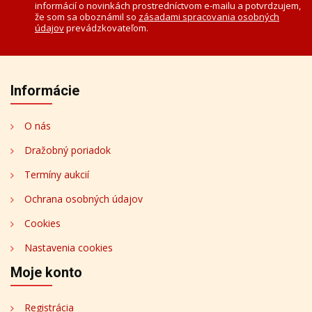
informácií o novinkách prostredníctvom e-mailu a potvrdzujem,
že som sa oboznámil so
zásadami spracovania osobných
údajov
prevádzkovateľom.
Informácie
O nás
Dražobný poriadok
Termíny aukcií
Ochrana osobných údajov
Cookies
Nastavenia cookies
Moje konto
Registrácia