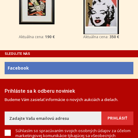
Aktuálna cena:
190 €
Aktuálna cena:
350 €
SLEDUJTE NÁS
Facebook
Prihláste sa k odberu noviniek
Budeme Vám zasielať informácie o nových aukciách a dielach.
Súhlasím so spracúvaním svojich osobných údajov za účelom
marketingovej komunikácie týkajúcej sa všeobecných