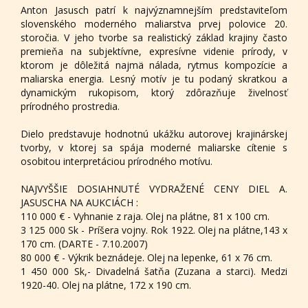
Anton Jasusch patrí k najvýznamnejším predstaviteľom
slovenského moderného maliarstva prvej polovice 20.
storočia. V jeho tvorbe sa realistický základ krajiny často
premieňa na subjektívne, expresívne videnie prírody, v
ktorom je dôležitá najmä nálada, rytmus kompozície a
maliarska energia. Lesný motív je tu podaný skratkou a
dynamickým rukopisom, ktorý zdôrazňuje živelnosť
prírodného prostredia.
Dielo predstavuje hodnotnú ukážku autorovej krajinárskej
tvorby, v ktorej sa spája moderné maliarske cítenie s
osobitou interpretáciou prírodného motívu.
NAJVYŠŠIE DOSIAHNUTÉ VYDRAŽENÉ CENY DIEL A.
JASUSCHA NA AUKCIÁCH :
110 000 € - Vyhnanie z raja. Olej na plátne, 81 x 100 cm.
3 125 000 Sk - Príšera vojny. Rok 1922. Olej na plátne,143 x
170 cm. (DARTE - 7.10.2007)
80 000 € - Výkrik beznádeje. Olej na lepenke, 61 x 76 cm.
1 450 000 Sk,- Divadelná šatňa (Zuzana a starci). Medzi
1920-40. Olej na plátne, 172 x 190 cm.