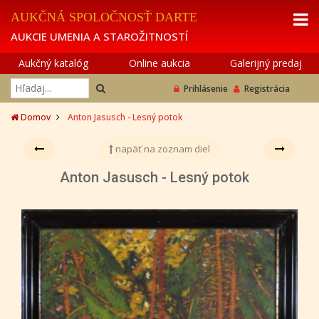
AUKČNÁ SPOLOČNOSŤ DARTE
AUKCIE UMENIA A STAROŽITNOSTÍ
Aukčný katalóg
Online aukcia
Galerijný predaj
Prihlásenie
Registrácia
Domov
Anton Jasusch - Lesný potok
napäť na zoznam diel
Anton Jasusch - Lesný potok