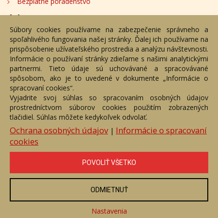
Bezplatné poradenstvo
Adresa
Súbory cookies používame na zabezpečenie správneho a
spoľahlivého fungovania našej stránky. Ďalej ich používame na
Nižný Hrušov 333, 094 22, Slovenská republika
prispôsobenie užívateľského prostredia a analýzu návštevnosti.
Informácie o používaní stránky zdieľame s našimi analytickými
+421 905 356 921
partnermi. Tieto údaje sú uchovávané a spracovávané
+421 905 959 101
spôsobom, ako je to uvedené v dokumente „Informácie o
dartesro@dartesro.sk
spracovaní cookies“.
Vyjadrite svoj súhlas so spracovaním osobných údajov
prostredníctvom súborov cookies použitím zobrazených
tlačidiel. Súhlas môžete kedykoľvek odvolať.
Hlavná stránka
Aukčný katalóg
Objednávka dražby
Termíny aukcií
Online Aukcia
Ochrana osobných údajov
Informácie o spracovaní
|
cookies
DARTE AUKČNÁ SPOLOČNOSŤ s.r.o. © 2007 - 2026
Akékoľvek používanie obrazových a textových súčastí tejto stránky je
podmienené výslovným súhlasom jej vlastníka. Všetky práva sú
POVOLIŤ VŠETKO
vyhradené.
ODMIETNUŤ
Nastavenia