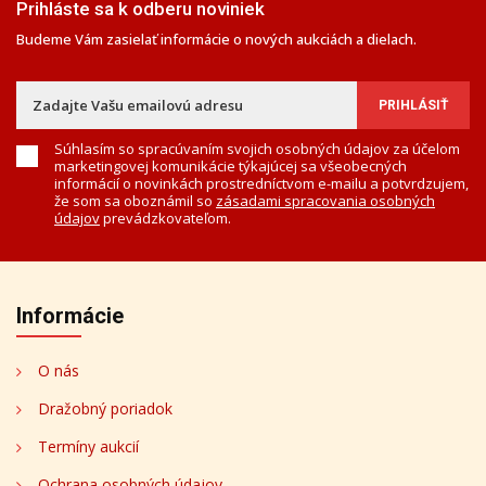
Prihláste sa k odberu noviniek
Budeme Vám zasielať informácie o nových aukciách a dielach.
Súhlasím so spracúvaním svojich osobných údajov za účelom
marketingovej komunikácie týkajúcej sa všeobecných
informácií o novinkách prostredníctvom e-mailu a potvrdzujem,
že som sa oboznámil so
zásadami spracovania osobných
údajov
prevádzkovateľom.
Informácie
O nás
Dražobný poriadok
Termíny aukcií
Ochrana osobných údajov