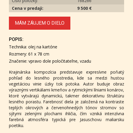
Číslo položky:
168266
Cena v predaji:
9 500 €
MÁM ZÁUJEM O DIELO
POPIS:
Technika: olej na kartóne
Rozmery: 61 x 78 cm
Značenie: vpravo dole poločitateľne, vzadu
Krajinárska kompozícia predstavuje expresívne poňatý
pohľad do lesného prostredia, kde sa medzi hustou
vegetáciou vinie úzky tok potoka. Autor buduje obraz
výraznými vertikálami kmeňov a rytmickými líniami konárov,
ktoré vytvárajú dynamickú, takmer dekoratívnu štruktúru
lesného porastu. Farebnosť diela je založená na kontraste
teplých okrových a červenohnedých tónov stromov so
sýtymi zelenými plochami ihličia, čím vzniká intenzívna
farebná atmosféra typická pre Jasuschovu maliarsku
poetiku.