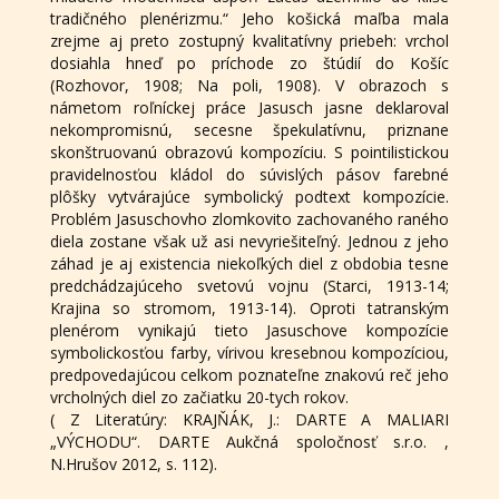
tradičného plenérizmu.“ Jeho košická maľba mala
zrejme aj preto zostupný kvalitatívny priebeh: vrchol
dosiahla hneď po príchode zo štúdií do Košíc
(Rozhovor, 1908; Na poli, 1908). V obrazoch s
námetom roľníckej práce Jasusch jasne deklaroval
nekompromisnú, secesne špekulatívnu, priznane
skonštruovanú obrazovú kompozíciu. S pointilistickou
pravidelnosťou kládol do súvislých pásov farebné
plôšky vytvárajúce symbolický podtext kompozície.
Problém Jasuschovho zlomkovito zachovaného raného
diela zostane však už asi nevyriešiteľný. Jednou z jeho
záhad je aj existencia niekoľkých diel z obdobia tesne
predchádzajúceho svetovú vojnu (Starci, 1913-14;
Krajina so stromom, 1913-14). Oproti tatranským
plenérom vynikajú tieto Jasuschove kompozície
symbolickosťou farby, vírivou kresebnou kompozíciou,
predpovedajúcou celkom poznateľne znakovú reč jeho
vrcholných diel zo začiatku 20-tych rokov.
( Z Literatúry: KRAJŇÁK, J.: DARTE A MALIARI
„VÝCHODU“. DARTE Aukčná spoločnosť s.r.o. ,
N.Hrušov 2012, s. 112).