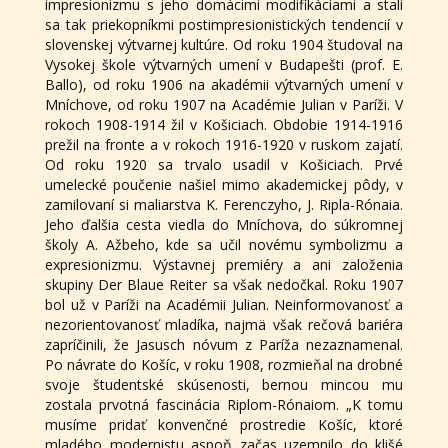
impresionizmu s jeho domácimi modifikáciami a stali
sa tak priekopníkmi postimpresionistických tendencií v
slovenskej výtvarnej kultúre. Od roku 1904 študoval na
Vysokej škole výtvarných umení v Budapešti (prof. E.
Ballo), od roku 1906 na akadémii výtvarných umení v
Mníchove, od roku 1907 na Académie Julian v Paríži. V
rokoch 1908-1914 žil v Košiciach. Obdobie 1914-1916
prežil na fronte a v rokoch 1916-1920 v ruskom zajatí.
Od roku 1920 sa trvalo usadil v Košiciach. Prvé
umelecké poučenie našiel mimo akademickej pôdy, v
zamilovaní si maliarstva K. Ferenczyho, J. Ripla-Rónaia.
Jeho ďalšia cesta viedla do Mníchova, do súkromnej
školy A. Ažbeho, kde sa učil novému symbolizmu a
expresionizmu. Výstavnej premiéry a ani založenia
skupiny Der Blaue Reiter sa však nedočkal. Roku 1907
bol už v Paríži na Académii Julian. Neinformovanosť a
nezorientovanosť mladíka, najmä však rečová bariéra
zapríčinili, že Jasusch nóvum z Paríža nezaznamenal.
Po návrate do Košíc, v roku 1908, rozmieňal na drobné
svoje študentské skúsenosti, bernou mincou mu
zostala prvotná fascinácia Riplom-Rónaiom. „K tomu
musíme pridať konvenčné prostredie Košíc, ktoré
mladého modernistu aspoň začas uzemnilo do klišé