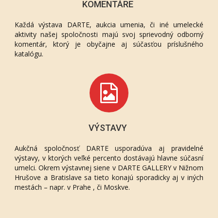
KOMENTÁRE
Každá výstava DARTE, aukcia umenia, či iné umelecké
aktivity našej spoločnosti majú svoj sprievodný odborný
komentár, ktorý je obyčajne aj súčasťou príslušného
katalógu.
VÝSTAVY
Aukčná spoločnosť DARTE usporadúva aj pravidelné
výstavy, v ktorých veľké percento dostávajú hlavne súčasní
umelci. Okrem výstavnej siene v DARTE GALLERY v Nižnom
Hrušove a Bratislave sa tieto konajú sporadicky aj v iných
mestách – napr. v Prahe , či Moskve.