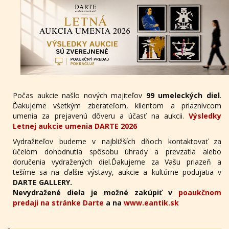
Počas aukcie našlo nových majiteľov
99 umeleckých diel
.
Ďakujeme všetkým zberateľom, klientom a priaznivcom
umenia za prejavenú dôveru a účasť na aukcii.
Výsledky
Letnej aukcie umenia DARTE 2026
Vydražiteľov budeme v najbližších dňoch kontaktovať za
účelom dohodnutia spôsobu úhrady a prevzatia alebo
doručenia vydražených diel.Ďakujeme za Vašu priazeň a
tešíme sa na ďalšie výstavy, aukcie a kultúrne podujatia v
DARTE GALLERY.
Nevydražené diela je možné zakúpiť v
poaukčnom
predaji na stránke Darte
a na
www.eantik.sk