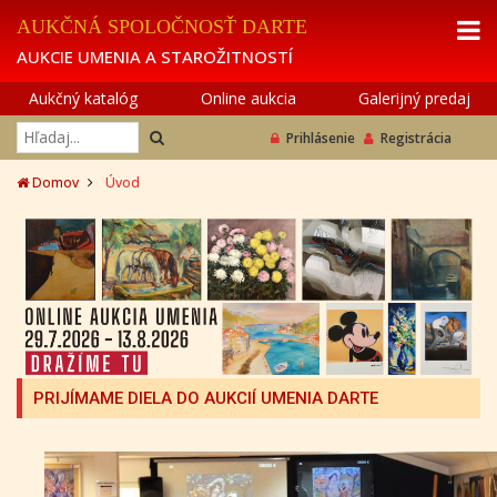
AUKČNÁ SPOLOČNOSŤ DARTE
AUKCIE UMENIA A STAROŽITNOSTÍ
Aukčný katalóg
Online aukcia
Galerijný predaj
Prihlásenie
Registrácia
Domov
Úvod
PRIJÍMAME DIELA DO AUKCIÍ UMENIA DARTE