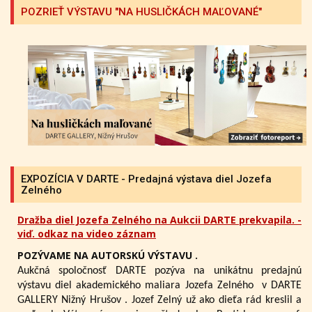
POZRIEŤ VÝSTAVU "NA HUSLIČKÁCH MAĽOVANÉ"
EXPOZÍCIA V DARTE - Predajná výstava diel Jozefa
Zelného
Dražba diel Jozefa Zelného na Aukcii DARTE prekvapila. -
viď. odkaz na video záznam
POZÝVAME NA AUTORSKÚ VÝSTAVU .
Aukčná spoločnosť DARTE pozýva na unikátnu predajnú
výstavu diel akademického maliara Jozefa Zelného
v DARTE
GALLERY Nižný Hrušov .
Jozef Zelný už ako dieťa rád kreslil a