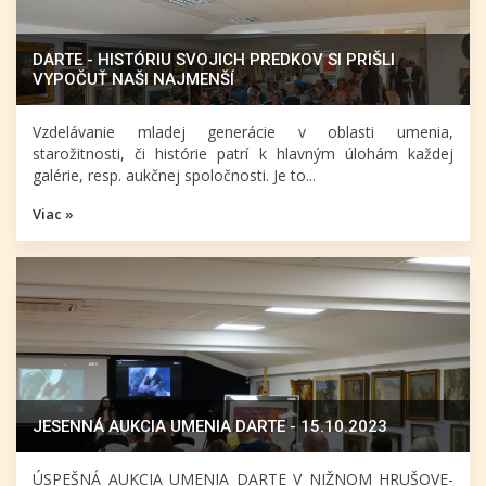
DARTE - HISTÓRIU SVOJICH PREDKOV SI PRIŠLI
VYPOČUŤ NAŠI NAJMENŠÍ
Vzdelávanie mladej generácie v oblasti umenia,
starožitnosti, či histórie patrí k hlavným úlohám každej
galérie, resp. aukčnej spoločnosti. Je to...
Viac »
JESENNÁ AUKCIA UMENIA DARTE - 15.10.2023
ÚSPEŠNÁ AUKCIA UMENIA DARTE V NIŽNOM HRUŠOVE-