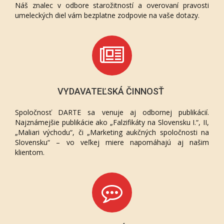
Náš znalec v odbore starožitností a overovaní pravosti
umeleckých diel vám bezplatne zodpovie na vaše dotazy.
VYDAVATEĽSKÁ ČINNOSŤ
Spoločnosť DARTE sa venuje aj odbornej publikácií.
Najznámejšie publikácie ako „Falzifikáty na Slovensku I.“, II,
„Maliari východu“, či „Marketing aukčných spoločnosti na
Slovensku“ – vo veľkej miere napomáhajú aj našim
klientom.