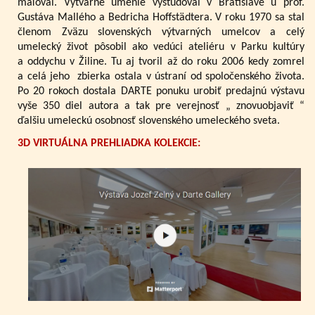
maľoval. Výtvarné umenie vyštudoval v Bratislave u prof.
Gustáva Mallého a Bedricha Hoffstädtera. V roku 1970 sa stal
členom Zväzu slovenských výtvarných umelcov a celý
umelecký život pôsobil ako vedúci ateliéru v Parku kultúry
a oddychu v Žiline. Tu aj tvoril až do roku 2006 kedy zomrel
a celá jeho zbierka ostala v ústraní od spoločenského života.
Po 20 rokoch dostala DARTE ponuku urobiť predajnú výstavu
vyše 350 diel autora a tak pre verejnosť „ znovuobjaviť “
ďalšiu umeleckú osobnosť slovenského umeleckého sveta.
3D VIRTUÁLNA PREHLIADKA KOLEKCIE: