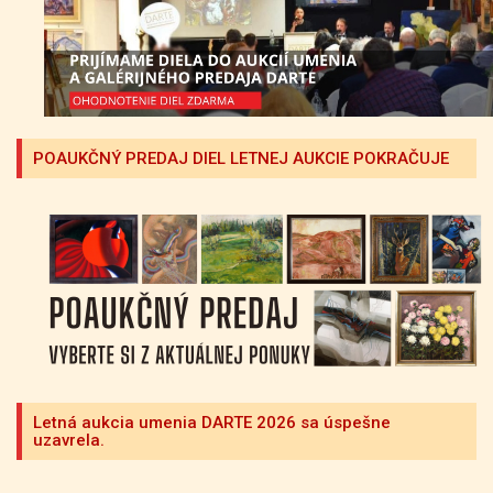
POAUKČNÝ PREDAJ DIEL LETNEJ AUKCIE POKRAČUJE
Letná aukcia umenia DARTE 2026 sa úspešne
uzavrela.