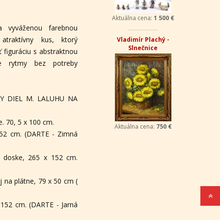
Aktuálna cena:
1 500 €
a vyváženou farebnou
atraktívny kus, ktorý
Vladimír Plachý -
Slnečnice
 figuráciu s abstraktnou
ne rytmy bez potreby
Y DIEL M. LALUHU NA
e. 70, 5 x 100 cm.
Aktuálna cena:
750 €
152 cm. (DARTE - Zimná
a doske, 265 x 152 cm.
j na plátne, 79 x 50 cm (
x 152 cm. (DARTE - Jarná