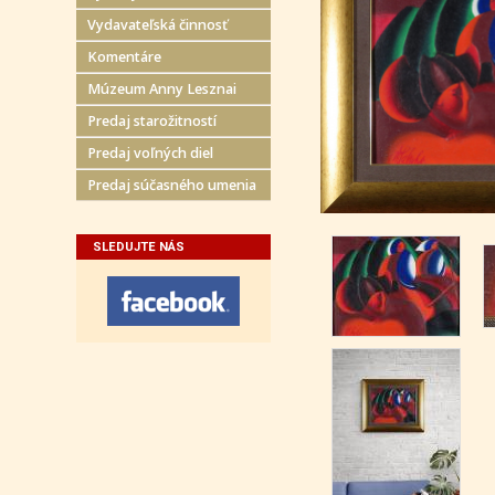
Vydavateľská činnosť
Komentáre
Múzeum Anny Lesznai
Predaj starožitností
Predaj voľných diel
Predaj súčasného umenia
SLEDUJTE NÁS