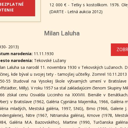
 BEZPLATNÉ
12 000 € - Tetky s kostolíkom. 1976. Ole
TENIE
(DARTE - Letná aukcia 2012)
Milan Laluha
930- 2013)
ZOBR
átum narodenia:
11.11.1930
iesto narodenia:
Tekovské Lužany
lan Laluha sa narodil 11. novembra 1930 v Tekovských Lužanoch. Det
činej, kde býval u svojej tety - tamojšej učiteľky. Zomrel 10.11.2013
50-55 študoval na Vysokej škole výtvarných umení v Bratislave 
ffstädter, Milly). V roku 1957 sa stal zakladajúcim členom Skupiny Mi
66 získal cenu Osvalda Licciniho na XXXVIII. Bienále v Benátkac
ýber): v Bratislave (1962, Galéria Cypriána Majerníka, 1966, Galéria 
léria mladých, Mestská galéria, 1997, SNG), Brno (1966, Galerie J. 
ndengalerie), Nitre (1967, Nitrianska galéria), Krnove (1978, Mest
984, Galéria M.A. Bazovského), Martine (1990, Turčianska galéria).