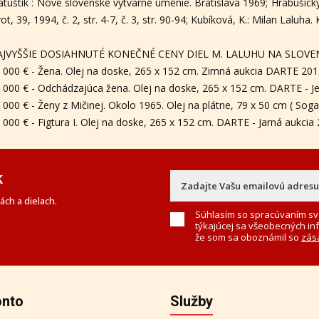
tuštík : Nové slovenské výtvarné umenie. Bratislava 1969; Hrabušický,
vot, 39, 1994, č. 2, str. 4-7, č. 3, str. 90-94; Kubíková, K.: Milan Laluha
AJVYŠŠIE DOSIAHNUTÉ KONEČNÉ CENY DIEL M. LALUHU NA SLOVE
 000 € - Žena. Olej na doske, 265 x 152 cm. Zimná aukcia DARTE 2015
 000 € - Odchádzajúca žena. Olej na doske, 265 x 152 cm. DARTE - J
 000 € - Ženy z Mičinej. Okolo 1965. Olej na plátne, 79 x 50 cm ( Sog
 000 € - Figtura I. Olej na doske, 265 x 152 cm. DARTE - Jarná aukcia 
k
ch a dielach.
Súhlasím so spracúvaním sv
týkajúcej sa všeobecných in
že som sa oboznámil so
zás
onto
Služby