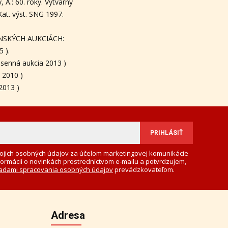
 A.: 60. roky. Výtvarný
. Kat. výst. SNG 1997.
NSKÝCH AUKCIÁCH:
 ).
esenná aukcia 2013 )
a 2010 )
2013 )
ojich osobných údajov za účelom marketingovej komunikácie
formácií o novinkách prostredníctvom e-mailu a potvrdzujem,
adami spracovania osobných údajov
prevádzkovateľom.
Adresa