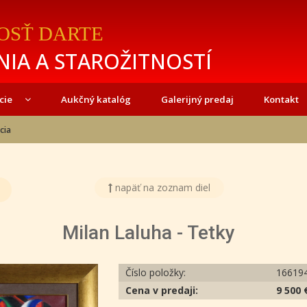
OSŤ DARTE
IA A STAROŽITNOSTÍ
cie
Aukčný katalóg
Galerijný predaj
Kontakt
cia
napäť na zoznam diel
Milan Laluha - Tetky
Číslo položky:
16619
Cena v predaji:
9 500 