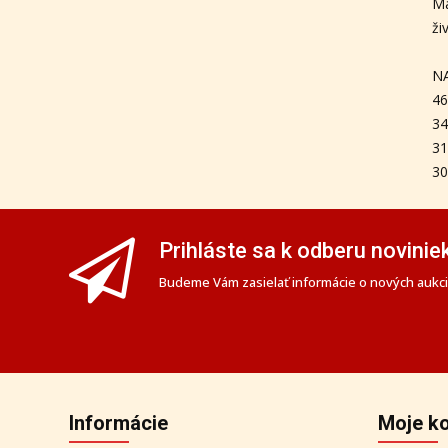
Ma
ži
N
46
34
31
30
Prihláste sa k odberu novinie
Budeme Vám zasielať informácie o nových aukciá
Informácie
Moje k