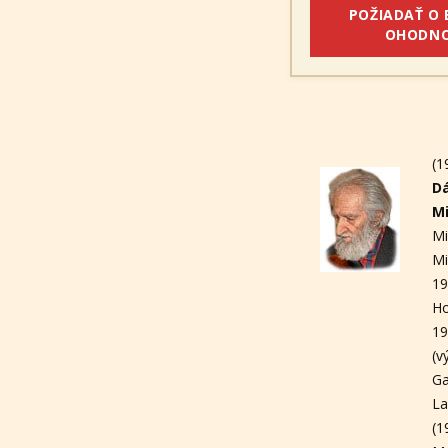
POŽIADAŤ O
OHODNO
(1
D
M
Mi
Mi
19
Ho
19
(v
Ga
La
(1