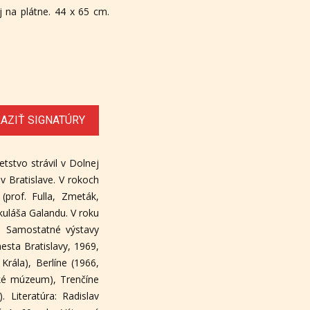
j na plátne. 44 x 65 cm.
AZIŤ SIGNATÚRY
stvo strávil v Dolnej
 v Bratislave. V rokoch
(prof. Fulla, Zmeták,
kuláša Galandu. V roku
h. Samostatné výstavy
mesta Bratislavy, 1969,
Krála), Berlíne (1966,
ské múzeum), Trenčíne
 Literatúra: Radislav