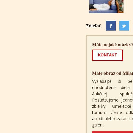
Zdieľať
Máte nejaké otázky
KONTAKT
Máte obraz od Mila
Vyžiadajte si be
ohodnotenie diel
Aukčnej spolo
Posudzujeme jednotl
zbierky. Umeleck
tomuto vieme odk
aukcii alebo zaradiť
galérii.