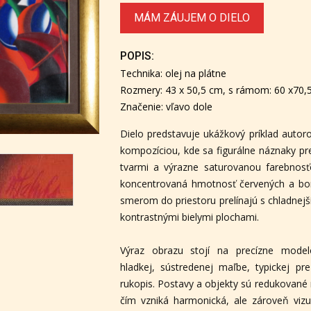
MÁM ZÁUJEM O DIELO
POPIS:
Technika: olej na plátne
Rozmery: 43 x 50,5 cm, s rámom: 60 x70,
Značenie: vľavo dole
Dielo predstavuje ukážkový príklad autor
kompozíciou, kde sa figurálne náznaky pr
tvarmi a výrazne saturovanou farebnosť
koncentrovaná hmotnosť červených a bor
smerom do priestoru prelínajú s chladnej
kontrastnými bielymi plochami.
Výraz obrazu stojí na precízne mode
hladkej, sústredenej maľbe, typickej pre
rukopis. Postavy a objekty sú redukované
čím vzniká harmonická, ale zároveň vizu