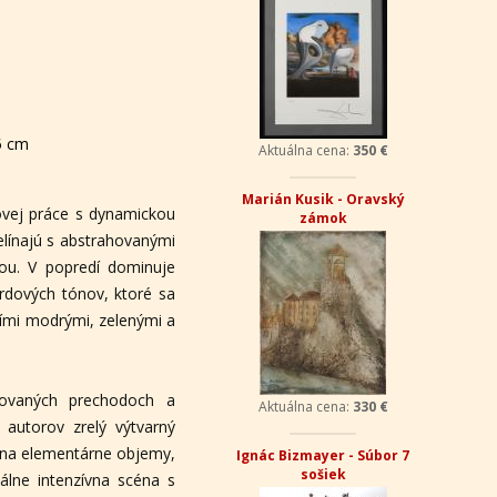
5 cm
Aktuálna cena:
350 €
Marián Kusik - Oravský
ovej práce s dynamickou
zámok
elínajú s abstrahovanými
ou. V popredí dominuje
dových tónov, ktoré sa
šími modrými, zelenými a
lovaných prechodoch a
Aktuálna cena:
330 €
 autorov zrelý výtvarný
 na elementárne objemy,
Ignác Bizmayer - Súbor 7
sošiek
álne intenzívna scéna s