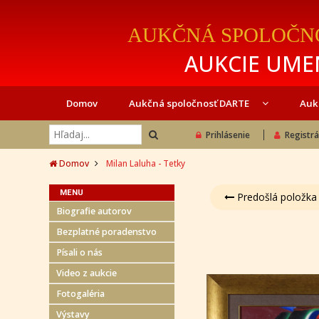
AUKČNÁ SPOLOČN
AUKCIE UMEN
Domov
Aukčná spoločnosť DARTE
Auk
Prihlásenie
Registrá
Domov
Milan Laluha - Tetky
MENU
Predošlá položka
Biografie autorov
Bezplatné poradenstvo
Písali o nás
Video z aukcie
Fotogaléria
Výstavy