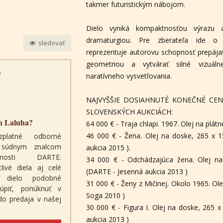
takmer futuristickým nábojom.
Dielo vyniká kompaktnosťou výrazu 
dramaturgiou. Pre zberateľa ide o 
sledovať
reprezentuje autorovu schopnosť prepájať
geometriou a vytvárať silné vizuál
?
naratívneho vysvetľovania.
NAJVYŠŠIE DOSIAHNUTÉ KONEČNÉ CEN
SLOVENSKÝCH AUKCIÁCH:
n Laluha?
64 000 € - Traja chlapi. 1967. Olej na plátn
46 000 € - Žena. Olej na doske, 265 x 
zplatné odborné
a súdnym znalcom
aukcia 2015 ).
čnosti DARTE.
34 000 € - Odchádzajúca žena. Olej n
ivé diela aj celé
(DARTE - Jesenná aukcia 2013 )
é dielo podobné
31 000 € - Ženy z Mičinej. Okolo 1965. Ole
úpiť, ponúknuť v
Soga 2010 )
 do predaja v našej
30 000 € - Figura I. Olej na doske, 265 
aukcia 2013 )