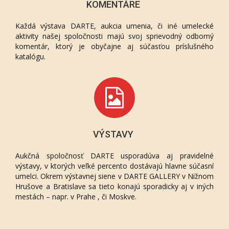
KOMENTÁRE
Každá výstava DARTE, aukcia umenia, či iné umelecké
aktivity našej spoločnosti majú svoj sprievodný odborný
komentár, ktorý je obyčajne aj súčasťou príslušného
katalógu.
VÝSTAVY
Aukčná spoločnosť DARTE usporadúva aj pravidelné
výstavy, v ktorých veľké percento dostávajú hlavne súčasní
umelci. Okrem výstavnej siene v DARTE GALLERY v Nižnom
Hrušove a Bratislave sa tieto konajú sporadicky aj v iných
mestách – napr. v Prahe , či Moskve.