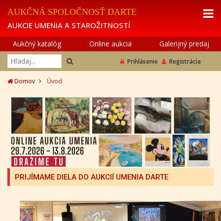
AUKČNÁ SPOLOČNOSŤ DARTE
AUKCIE UMENIA A STAROŽITNOSTÍ
Aukčný katalóg
Online aukcia
Galerijný predaj
Prihlásenie
Registrácia
Domov
Úvod
PRIJÍMAME DIELA DO AUKCIÍ UMENIA DARTE