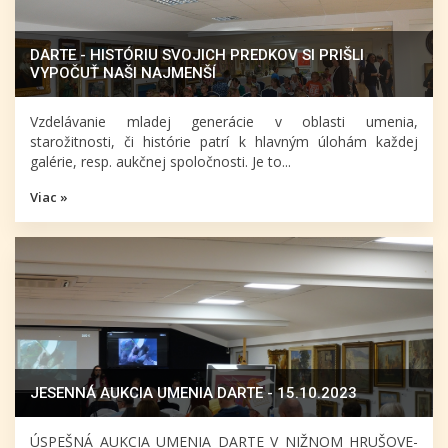
DARTE - HISTÓRIU SVOJICH PREDKOV SI PRIŠLI
VYPOČUŤ NAŠI NAJMENŠÍ
Vzdelávanie mladej generácie v oblasti umenia,
starožitnosti, či histórie patrí k hlavným úlohám každej
galérie, resp. aukčnej spoločnosti. Je to...
Viac »
JESENNÁ AUKCIA UMENIA DARTE - 15.10.2023
ÚSPEŠNÁ AUKCIA UMENIA DARTE V NIŽNOM HRUŠOVE-