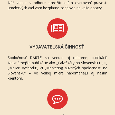
Náš znalec v odbore starožitností a overovaní pravosti
umeleckých diel vám bezplatne zodpovie na vaše dotazy.
VYDAVATEĽSKÁ ČINNOSŤ
Spoločnosť DARTE sa venuje aj odbornej publikácií.
Najznámejšie publikácie ako „Falzifikáty na Slovensku I.“, II,
„Maliari východu“, či „Marketing aukčných spoločnosti na
Slovensku“ – vo veľkej miere napomáhajú aj našim
klientom.