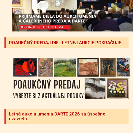
POAUKČNÝ PREDAJ DIEL LETNEJ AUKCIE POKRAČUJE
Letná aukcia umenia DARTE 2026 sa úspešne
uzavrela.