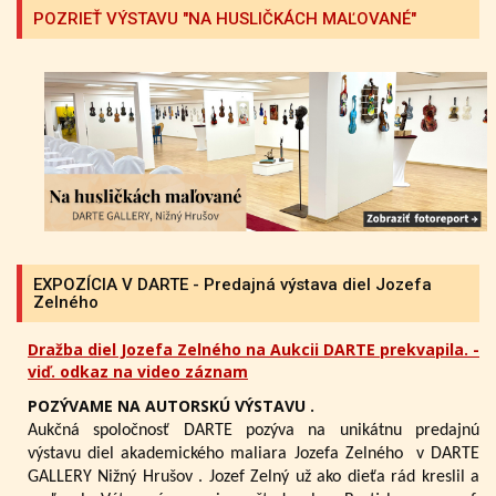
POZRIEŤ VÝSTAVU "NA HUSLIČKÁCH MAĽOVANÉ"
EXPOZÍCIA V DARTE - Predajná výstava diel Jozefa
Zelného
Dražba diel Jozefa Zelného na Aukcii DARTE prekvapila. -
viď. odkaz na video záznam
POZÝVAME NA AUTORSKÚ VÝSTAVU .
Aukčná spoločnosť DARTE pozýva na unikátnu predajnú
výstavu diel akademického maliara Jozefa Zelného
v DARTE
GALLERY Nižný Hrušov .
Jozef Zelný už ako dieťa rád kreslil a