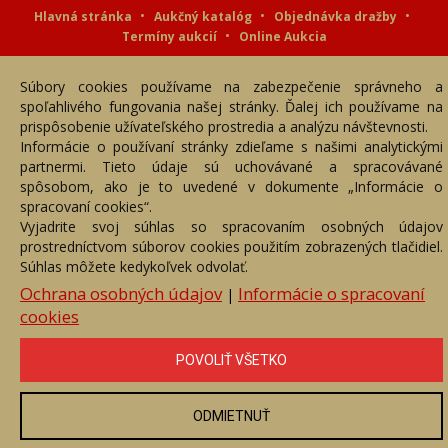
Hlavná stránka
Aukčný katalóg
Objednávka dražby
Termíny aukcií
Online Aukcia
DARTE AUKČNÁ SPOLOČNOSŤ s.r.o. © 2007 - 2026
Súbory cookies používame na zabezpečenie správneho a
Akékoľvek používanie obrazových a textových súčastí tejto stránky je
podmienené výslovným súhlasom jej vlastníka. Všetky práva sú
spoľahlivého fungovania našej stránky. Ďalej ich používame na
vyhradené.
prispôsobenie užívateľského prostredia a analýzu návštevnosti.
Informácie o používaní stránky zdieľame s našimi analytickými
partnermi. Tieto údaje sú uchovávané a spracovávané
spôsobom, ako je to uvedené v dokumente „Informácie o
spracovaní cookies“.
Vyjadrite svoj súhlas so spracovaním osobných údajov
prostredníctvom súborov cookies použitím zobrazených tlačidiel.
Súhlas môžete kedykoľvek odvolať.
Ochrana osobných údajov
Informácie o spracovaní
|
cookies
POVOLIŤ VŠETKO
ODMIETNUŤ