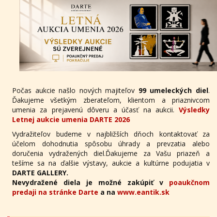
Počas aukcie našlo nových majiteľov
99 umeleckých diel
.
Ďakujeme všetkým zberateľom, klientom a priaznivcom
umenia za prejavenú dôveru a účasť na aukcii.
Výsledky
Letnej aukcie umenia DARTE 2026
Vydražiteľov budeme v najbližších dňoch kontaktovať za
účelom dohodnutia spôsobu úhrady a prevzatia alebo
doručenia vydražených diel.Ďakujeme za Vašu priazeň a
tešíme sa na ďalšie výstavy, aukcie a kultúrne podujatia v
DARTE GALLERY.
Nevydražené diela je možné zakúpiť v
poaukčnom
predaji na stránke Darte
a na
www.eantik.sk