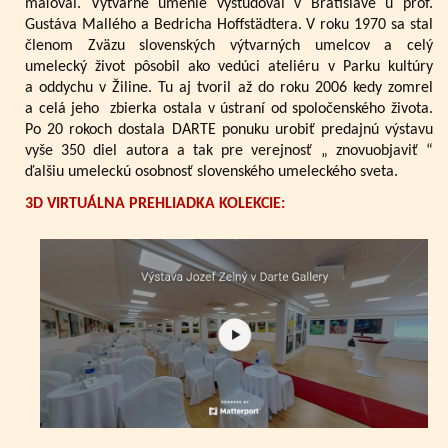
maľoval. Výtvarné umenie vyštudoval v Bratislave u prof.
Gustáva Mallého a Bedricha Hoffstädtera. V roku 1970 sa stal
členom Zväzu slovenských výtvarných umelcov a celý
umelecký život pôsobil ako vedúci ateliéru v Parku kultúry
a oddychu v Žiline. Tu aj tvoril až do roku 2006 kedy zomrel
a celá jeho zbierka ostala v ústraní od spoločenského života.
Po 20 rokoch dostala DARTE ponuku urobiť predajnú výstavu
vyše 350 diel autora a tak pre verejnosť „ znovuobjaviť “
ďalšiu umeleckú osobnosť slovenského umeleckého sveta.
3D VIRTUÁLNA PREHLIADKA KOLEKCIE: