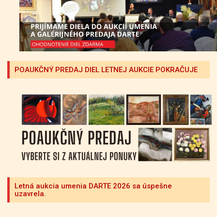
POAUKČNÝ PREDAJ DIEL LETNEJ AUKCIE POKRAČUJE
Letná aukcia umenia DARTE 2026 sa úspešne
uzavrela.