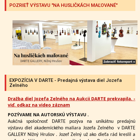
POZRIEŤ VÝSTAVU "NA HUSLIČKÁCH MAĽOVANÉ"
EXPOZÍCIA V DARTE - Predajná výstava diel Jozefa
Zelného
Dražba diel Jozefa Zelného na Aukcii DARTE prekvapila. -
viď. odkaz na video záznam
POZÝVAME NA AUTORSKÚ VÝSTAVU .
Aukčná spoločnosť DARTE pozýva na unikátnu predajnú
výstavu diel akademického maliara Jozefa Zelného
v DARTE
GALLERY Nižný Hrušov .
Jozef Zelný už ako dieťa rád kreslil a