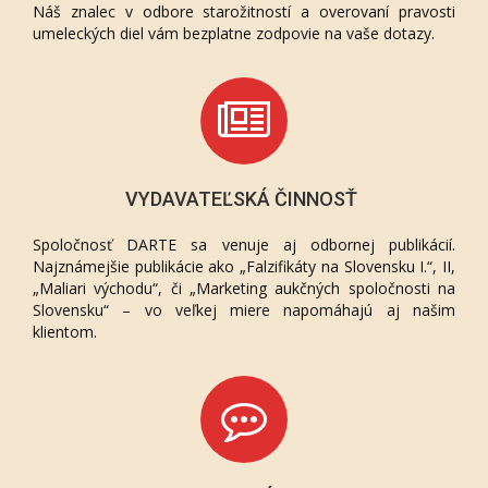
Náš znalec v odbore starožitností a overovaní pravosti
umeleckých diel vám bezplatne zodpovie na vaše dotazy.
VYDAVATEĽSKÁ ČINNOSŤ
Spoločnosť DARTE sa venuje aj odbornej publikácií.
Najznámejšie publikácie ako „Falzifikáty na Slovensku I.“, II,
„Maliari východu“, či „Marketing aukčných spoločnosti na
Slovensku“ – vo veľkej miere napomáhajú aj našim
klientom.