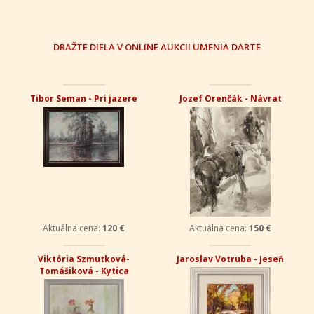
DRAŽTE DIELA V ONLINE AUKCII UMENIA DARTE
Tibor Seman - Pri jazere
Jozef Orenčák - Návrat
Aktuálna cena:
120 €
Aktuálna cena:
150 €
Viktória Szmutková-
Jaroslav Votruba - Jeseň
Tomášiková - Kytica