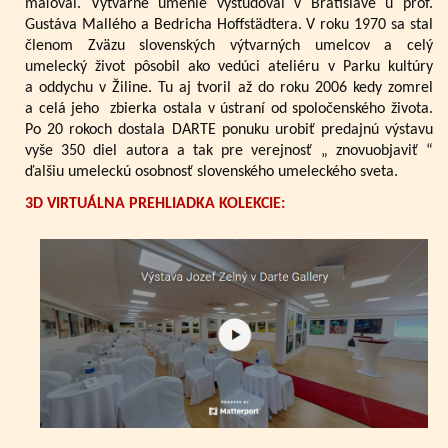
maľoval. Výtvarné umenie vyštudoval v Bratislave u prof.
Gustáva Mallého a Bedricha Hoffstädtera. V roku 1970 sa stal
členom Zväzu slovenských výtvarných umelcov a celý
umelecký život pôsobil ako vedúci ateliéru v Parku kultúry
a oddychu v Žiline. Tu aj tvoril až do roku 2006 kedy zomrel
a celá jeho zbierka ostala v ústraní od spoločenského života.
Po 20 rokoch dostala DARTE ponuku urobiť predajnú výstavu
vyše 350 diel autora a tak pre verejnosť „ znovuobjaviť “
ďalšiu umeleckú osobnosť slovenského umeleckého sveta.
3D VIRTUÁLNA PREHLIADKA KOLEKCIE: