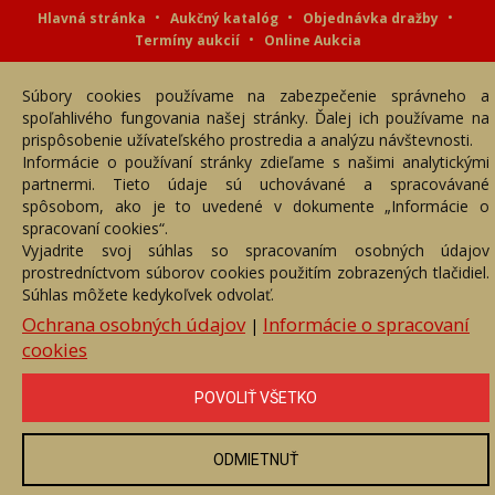
Hlavná stránka
Aukčný katalóg
Objednávka dražby
Termíny aukcií
Online Aukcia
DARTE AUKČNÁ SPOLOČNOSŤ s.r.o. © 2007 - 2026
Súbory cookies používame na zabezpečenie správneho a
Akékoľvek používanie obrazových a textových súčastí tejto stránky je
podmienené výslovným súhlasom jej vlastníka. Všetky práva sú
spoľahlivého fungovania našej stránky. Ďalej ich používame na
vyhradené.
prispôsobenie užívateľského prostredia a analýzu návštevnosti.
Informácie o používaní stránky zdieľame s našimi analytickými
partnermi. Tieto údaje sú uchovávané a spracovávané
spôsobom, ako je to uvedené v dokumente „Informácie o
spracovaní cookies“.
Vyjadrite svoj súhlas so spracovaním osobných údajov
prostredníctvom súborov cookies použitím zobrazených tlačidiel.
Súhlas môžete kedykoľvek odvolať.
Ochrana osobných údajov
Informácie o spracovaní
|
cookies
POVOLIŤ VŠETKO
ODMIETNUŤ