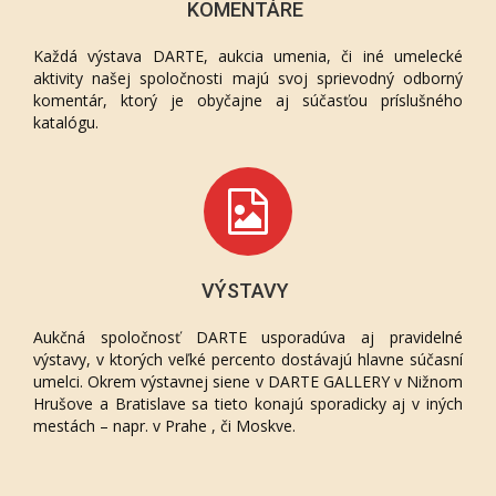
KOMENTÁRE
Každá výstava DARTE, aukcia umenia, či iné umelecké
aktivity našej spoločnosti majú svoj sprievodný odborný
komentár, ktorý je obyčajne aj súčasťou príslušného
katalógu.
VÝSTAVY
Aukčná spoločnosť DARTE usporadúva aj pravidelné
výstavy, v ktorých veľké percento dostávajú hlavne súčasní
umelci. Okrem výstavnej siene v DARTE GALLERY v Nižnom
Hrušove a Bratislave sa tieto konajú sporadicky aj v iných
mestách – napr. v Prahe , či Moskve.