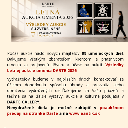
Počas aukcie našlo nových majiteľov
99 umeleckých diel
.
Ďakujeme všetkým zberateľom, klientom a priaznivcom
umenia za prejavenú dôveru a účasť na aukcii.
Výsledky
Letnej aukcie umenia DARTE 2026
Vydražiteľov budeme v najbližších dňoch kontaktovať za
účelom dohodnutia spôsobu úhrady a prevzatia alebo
doručenia vydražených diel.Ďakujeme za Vašu priazeň a
tešíme sa na ďalšie výstavy, aukcie a kultúrne podujatia v
DARTE GALLERY.
Nevydražené diela je možné zakúpiť v
poaukčnom
predaji na stránke Darte
a na
www.eantik.sk