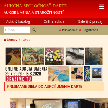
AUKČNÁ SPOLOČNOSŤ DARTE
AUKCIE UMENIA A STAROŽITNOSTÍ
Aukčný katalóg
Online aukcia
Galerijný predaj
Prihlásenie
Registrácia
Domov
Úvod
PRIJÍMAME DIELA DO AUKCIÍ UMENIA DARTE