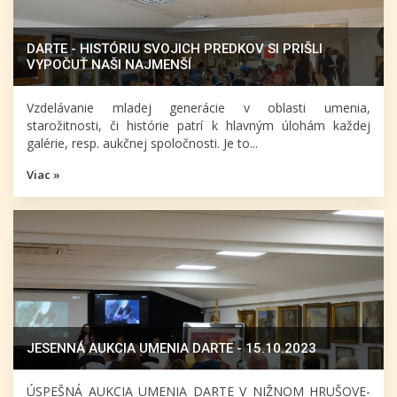
DARTE - HISTÓRIU SVOJICH PREDKOV SI PRIŠLI
VYPOČUŤ NAŠI NAJMENŠÍ
Vzdelávanie mladej generácie v oblasti umenia,
starožitnosti, či histórie patrí k hlavným úlohám každej
galérie, resp. aukčnej spoločnosti. Je to...
Viac »
JESENNÁ AUKCIA UMENIA DARTE - 15.10.2023
ÚSPEŠNÁ AUKCIA UMENIA DARTE V NIŽNOM HRUŠOVE-