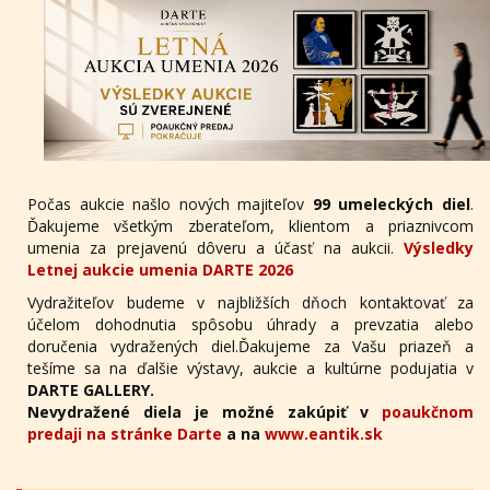
Počas aukcie našlo nových majiteľov
99 umeleckých diel
.
Ďakujeme všetkým zberateľom, klientom a priaznivcom
umenia za prejavenú dôveru a účasť na aukcii.
Výsledky
Letnej aukcie umenia DARTE 2026
Vydražiteľov budeme v najbližších dňoch kontaktovať za
účelom dohodnutia spôsobu úhrady a prevzatia alebo
doručenia vydražených diel.Ďakujeme za Vašu priazeň a
tešíme sa na ďalšie výstavy, aukcie a kultúrne podujatia v
DARTE GALLERY.
Nevydražené diela je možné zakúpiť v
poaukčnom
predaji na stránke Darte
a na
www.eantik.sk