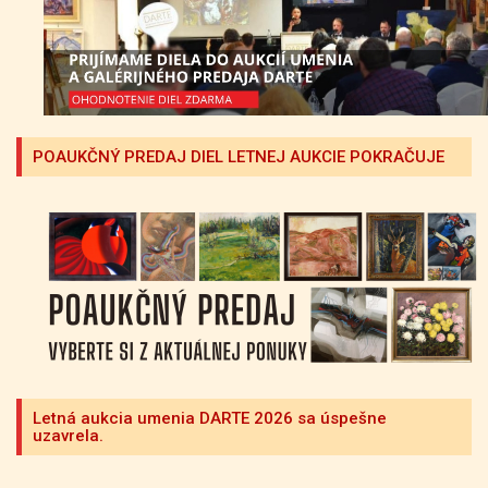
POAUKČNÝ PREDAJ DIEL LETNEJ AUKCIE POKRAČUJE
Letná aukcia umenia DARTE 2026 sa úspešne
uzavrela.