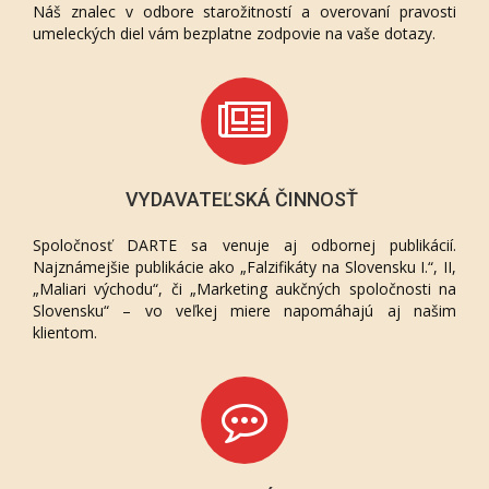
Náš znalec v odbore starožitností a overovaní pravosti
umeleckých diel vám bezplatne zodpovie na vaše dotazy.
VYDAVATEĽSKÁ ČINNOSŤ
Spoločnosť DARTE sa venuje aj odbornej publikácií.
Najznámejšie publikácie ako „Falzifikáty na Slovensku I.“, II,
„Maliari východu“, či „Marketing aukčných spoločnosti na
Slovensku“ – vo veľkej miere napomáhajú aj našim
klientom.