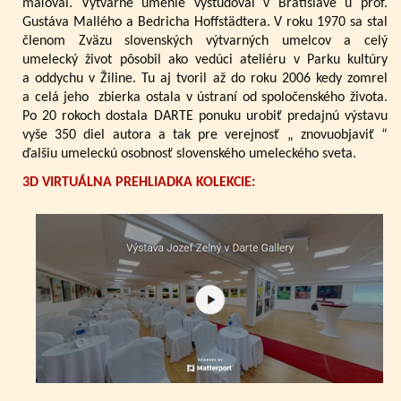
maľoval. Výtvarné umenie vyštudoval v Bratislave u prof.
Gustáva Mallého a Bedricha Hoffstädtera. V roku 1970 sa stal
členom Zväzu slovenských výtvarných umelcov a celý
umelecký život pôsobil ako vedúci ateliéru v Parku kultúry
a oddychu v Žiline. Tu aj tvoril až do roku 2006 kedy zomrel
a celá jeho zbierka ostala v ústraní od spoločenského života.
Po 20 rokoch dostala DARTE ponuku urobiť predajnú výstavu
vyše 350 diel autora a tak pre verejnosť „ znovuobjaviť “
ďalšiu umeleckú osobnosť slovenského umeleckého sveta.
3D VIRTUÁLNA PREHLIADKA KOLEKCIE: