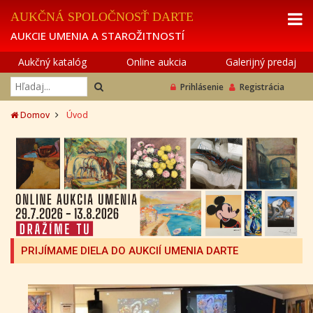
AUKČNÁ SPOLOČNOSŤ DARTE
AUKCIE UMENIA A STAROŽITNOSTÍ
Aukčný katalóg
Online aukcia
Galerijný predaj
Prihlásenie
Registrácia
Domov
Úvod
PRIJÍMAME DIELA DO AUKCIÍ UMENIA DARTE