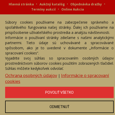
Hlavná stránka
Aukčný katalóg
Objednávka dražby
Termíny aukcií
Online Aukcia
DARTE AUKČNÁ SPOLOČNOSŤ s.r.o. © 2007 - 2026
Súbory cookies používame na zabezpečenie správneho a
Akékoľvek používanie obrazových a textových súčastí tejto stránky je
podmienené výslovným súhlasom jej vlastníka. Všetky práva sú
spoľahlivého fungovania našej stránky. Ďalej ich používame na
vyhradené.
prispôsobenie užívateľského prostredia a analýzu návštevnosti.
Informácie o používaní stránky zdieľame s našimi analytickými
partnermi. Tieto údaje sú uchovávané a spracovávané
spôsobom, ako je to uvedené v dokumente „Informácie o
spracovaní cookies“.
Vyjadrite svoj súhlas so spracovaním osobných údajov
prostredníctvom súborov cookies použitím zobrazených tlačidiel.
Súhlas môžete kedykoľvek odvolať.
Ochrana osobných údajov
Informácie o spracovaní
|
cookies
POVOLIŤ VŠETKO
ODMIETNUŤ