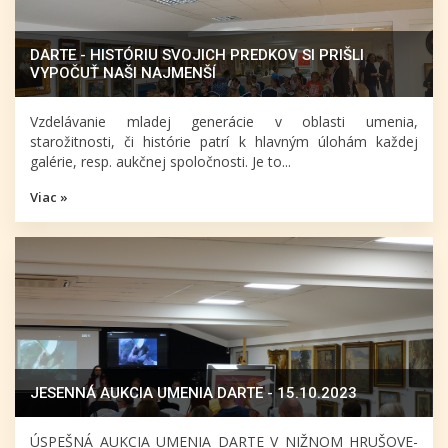
DARTE - HISTÓRIU SVOJICH PREDKOV SI PRIŠLI
VYPOČUŤ NAŠI NAJMENŠÍ
Vzdelávanie mladej generácie v oblasti umenia,
starožitnosti, či histórie patrí k hlavným úlohám každej
galérie, resp. aukčnej spoločnosti. Je to...
Viac »
JESENNÁ AUKCIA UMENIA DARTE - 15.10.2023
ÚSPEŠNÁ AUKCIA UMENIA DARTE V NIŽNOM HRUŠOVE-