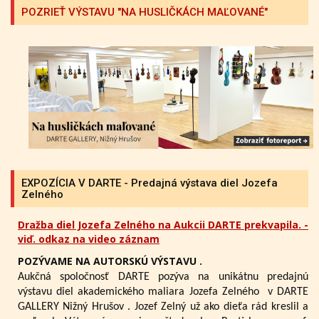
POZRIEŤ VÝSTAVU "NA HUSLIČKÁCH MAĽOVANÉ"
EXPOZÍCIA V DARTE - Predajná výstava diel Jozefa
Zelného
Dražba diel Jozefa Zelného na Aukcii DARTE prekvapila. -
viď. odkaz na video záznam
POZÝVAME NA AUTORSKÚ VÝSTAVU .
Aukčná spoločnosť DARTE pozýva na unikátnu predajnú
výstavu diel akademického maliara Jozefa Zelného
v DARTE
GALLERY Nižný Hrušov .
Jozef Zelný už ako dieťa rád kreslil a