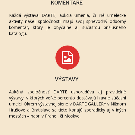
KOMENTÁRE
Každá výstava DARTE, aukcia umenia, či iné umelecké
aktivity našej spoločnosti majú svoj sprievodný odborný
komentár, ktorý je obyčajne aj súčasťou príslušného
katalógu.
VÝSTAVY
Aukčná spoločnosť DARTE usporadúva aj pravidelné
výstavy, v ktorých veľké percento dostávajú hlavne súčasní
umelci. Okrem výstavnej siene v DARTE GALLERY v Nižnom
Hrušove a Bratislave sa tieto konajú sporadicky aj v iných
mestách – napr. v Prahe , či Moskve.