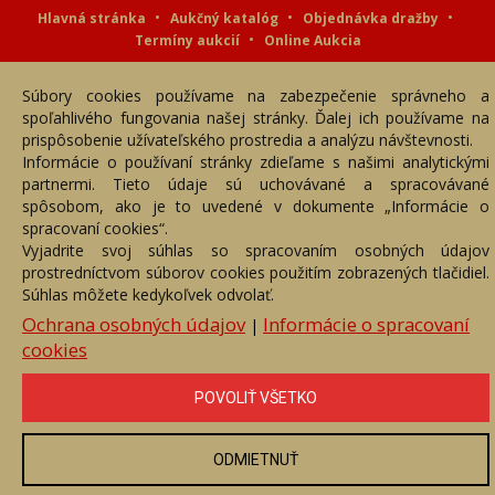
Hlavná stránka
Aukčný katalóg
Objednávka dražby
Termíny aukcií
Online Aukcia
DARTE AUKČNÁ SPOLOČNOSŤ s.r.o. © 2007 - 2026
Súbory cookies používame na zabezpečenie správneho a
Akékoľvek používanie obrazových a textových súčastí tejto stránky je
podmienené výslovným súhlasom jej vlastníka. Všetky práva sú
spoľahlivého fungovania našej stránky. Ďalej ich používame na
vyhradené.
prispôsobenie užívateľského prostredia a analýzu návštevnosti.
Informácie o používaní stránky zdieľame s našimi analytickými
partnermi. Tieto údaje sú uchovávané a spracovávané
spôsobom, ako je to uvedené v dokumente „Informácie o
spracovaní cookies“.
Vyjadrite svoj súhlas so spracovaním osobných údajov
prostredníctvom súborov cookies použitím zobrazených tlačidiel.
Súhlas môžete kedykoľvek odvolať.
Ochrana osobných údajov
Informácie o spracovaní
|
cookies
POVOLIŤ VŠETKO
ODMIETNUŤ