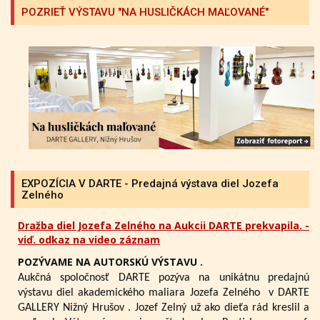
POZRIEŤ VÝSTAVU "NA HUSLIČKÁCH MAĽOVANÉ"
EXPOZÍCIA V DARTE - Predajná výstava diel Jozefa
Zelného
Dražba diel Jozefa Zelného na Aukcii DARTE prekvapila. -
viď. odkaz na video záznam
POZÝVAME NA AUTORSKÚ VÝSTAVU .
Aukčná spoločnosť DARTE pozýva na unikátnu predajnú
výstavu diel akademického maliara Jozefa Zelného
v DARTE
GALLERY Nižný Hrušov .
Jozef Zelný už ako dieťa rád kreslil a