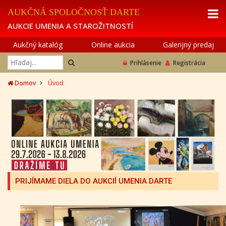
AUKČNÁ SPOLOČNOSŤ DARTE
AUKCIE UMENIA A STAROŽITNOSTÍ
Aukčný katalóg
Online aukcia
Galerijný predaj
Prihlásenie
Registrácia
Domov
Úvod
PRIJÍMAME DIELA DO AUKCIÍ UMENIA DARTE