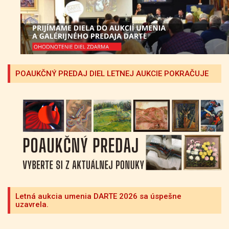
POAUKČNÝ PREDAJ DIEL LETNEJ AUKCIE POKRAČUJE
Letná aukcia umenia DARTE 2026 sa úspešne
uzavrela.