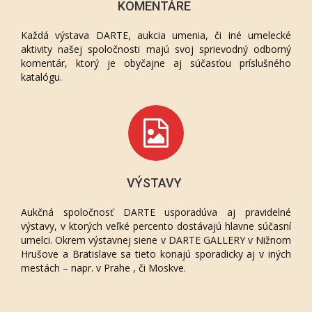
KOMENTÁRE
Každá výstava DARTE, aukcia umenia, či iné umelecké
aktivity našej spoločnosti majú svoj sprievodný odborný
komentár, ktorý je obyčajne aj súčasťou príslušného
katalógu.
VÝSTAVY
Aukčná spoločnosť DARTE usporadúva aj pravidelné
výstavy, v ktorých veľké percento dostávajú hlavne súčasní
umelci. Okrem výstavnej siene v DARTE GALLERY v Nižnom
Hrušove a Bratislave sa tieto konajú sporadicky aj v iných
mestách – napr. v Prahe , či Moskve.