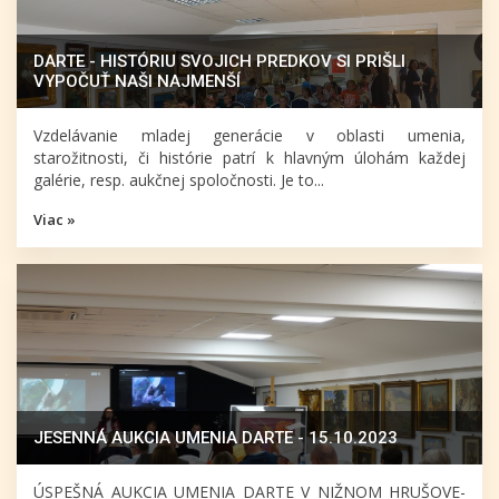
DARTE - HISTÓRIU SVOJICH PREDKOV SI PRIŠLI
VYPOČUŤ NAŠI NAJMENŠÍ
Vzdelávanie mladej generácie v oblasti umenia,
starožitnosti, či histórie patrí k hlavným úlohám každej
galérie, resp. aukčnej spoločnosti. Je to...
Viac »
JESENNÁ AUKCIA UMENIA DARTE - 15.10.2023
ÚSPEŠNÁ AUKCIA UMENIA DARTE V NIŽNOM HRUŠOVE-