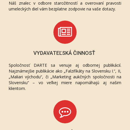
Náš znalec v odbore starožitností a overovaní pravosti
umeleckých diel vám bezplatne zodpovie na vaše dotazy.
VYDAVATEĽSKÁ ČINNOSŤ
Spoločnosť DARTE sa venuje aj odbornej publikácií.
Najznámejšie publikácie ako „Falzifikáty na Slovensku I.“, II,
„Maliari východu“, či „Marketing aukčných spoločnosti na
Slovensku“ – vo veľkej miere napomáhajú aj našim
klientom.