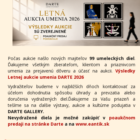
Počas aukcie našlo nových majiteľov
99 umeleckých diel
.
Ďakujeme všetkým zberateľom, klientom a priaznivcom
umenia za prejavenú dôveru a účasť na aukcii.
Výsledky
Letnej aukcie umenia DARTE 2026
Vydražiteľov budeme v najbližších dňoch kontaktovať za
účelom dohodnutia spôsobu úhrady a prevzatia alebo
doručenia vydražených diel.Ďakujeme za Vašu priazeň a
tešíme sa na ďalšie výstavy, aukcie a kultúrne podujatia v
DARTE GALLERY.
Nevydražené diela je možné zakúpiť v
poaukčnom
predaji na stránke Darte
a na
www.eantik.sk