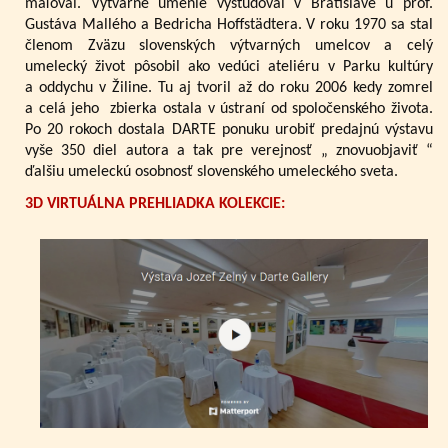
maľoval. Výtvarné umenie vyštudoval v Bratislave u prof.
Gustáva Mallého a Bedricha Hoffstädtera. V roku 1970 sa stal
členom Zväzu slovenských výtvarných umelcov a celý
umelecký život pôsobil ako vedúci ateliéru v Parku kultúry
a oddychu v Žiline. Tu aj tvoril až do roku 2006 kedy zomrel
a celá jeho zbierka ostala v ústraní od spoločenského života.
Po 20 rokoch dostala DARTE ponuku urobiť predajnú výstavu
vyše 350 diel autora a tak pre verejnosť „ znovuobjaviť “
ďalšiu umeleckú osobnosť slovenského umeleckého sveta.
3D VIRTUÁLNA PREHLIADKA KOLEKCIE: