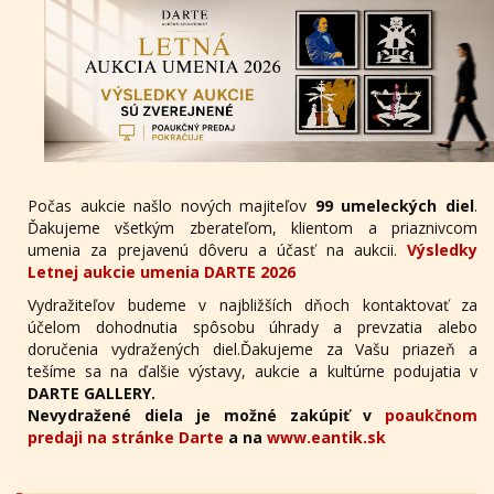
Počas aukcie našlo nových majiteľov
99 umeleckých diel
.
Ďakujeme všetkým zberateľom, klientom a priaznivcom
umenia za prejavenú dôveru a účasť na aukcii.
Výsledky
Letnej aukcie umenia DARTE 2026
Vydražiteľov budeme v najbližších dňoch kontaktovať za
účelom dohodnutia spôsobu úhrady a prevzatia alebo
doručenia vydražených diel.Ďakujeme za Vašu priazeň a
tešíme sa na ďalšie výstavy, aukcie a kultúrne podujatia v
DARTE GALLERY.
Nevydražené diela je možné zakúpiť v
poaukčnom
predaji na stránke Darte
a na
www.eantik.sk