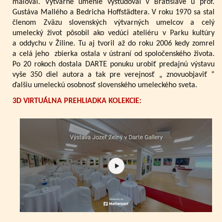
maľoval. Výtvarné umenie vyštudoval v Bratislave u prof.
Gustáva Mallého a Bedricha Hoffstädtera. V roku 1970 sa stal
členom Zväzu slovenských výtvarných umelcov a celý
umelecký život pôsobil ako vedúci ateliéru v Parku kultúry
a oddychu v Žiline. Tu aj tvoril až do roku 2006 kedy zomrel
a celá jeho zbierka ostala v ústraní od spoločenského života.
Po 20 rokoch dostala DARTE ponuku urobiť predajnú výstavu
vyše 350 diel autora a tak pre verejnosť „ znovuobjaviť “
ďalšiu umeleckú osobnosť slovenského umeleckého sveta.
3D VIRTUÁLNA PREHLIADKA KOLEKCIE: