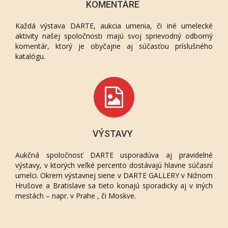
KOMENTÁRE
Každá výstava DARTE, aukcia umenia, či iné umelecké
aktivity našej spoločnosti majú svoj sprievodný odborný
komentár, ktorý je obyčajne aj súčasťou príslušného
katalógu.
VÝSTAVY
Aukčná spoločnosť DARTE usporadúva aj pravidelné
výstavy, v ktorých veľké percento dostávajú hlavne súčasní
umelci. Okrem výstavnej siene v DARTE GALLERY v Nižnom
Hrušove a Bratislave sa tieto konajú sporadicky aj v iných
mestách – napr. v Prahe , či Moskve.