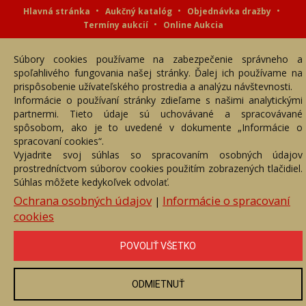
Hlavná stránka
Aukčný katalóg
Objednávka dražby
Termíny aukcií
Online Aukcia
DARTE AUKČNÁ SPOLOČNOSŤ s.r.o. © 2007 - 2026
Súbory cookies používame na zabezpečenie správneho a
Akékoľvek používanie obrazových a textových súčastí tejto stránky je
podmienené výslovným súhlasom jej vlastníka. Všetky práva sú
spoľahlivého fungovania našej stránky. Ďalej ich používame na
vyhradené.
prispôsobenie užívateľského prostredia a analýzu návštevnosti.
Informácie o používaní stránky zdieľame s našimi analytickými
partnermi. Tieto údaje sú uchovávané a spracovávané
spôsobom, ako je to uvedené v dokumente „Informácie o
spracovaní cookies“.
Vyjadrite svoj súhlas so spracovaním osobných údajov
prostredníctvom súborov cookies použitím zobrazených tlačidiel.
Súhlas môžete kedykoľvek odvolať.
Ochrana osobných údajov
Informácie o spracovaní
|
cookies
POVOLIŤ VŠETKO
ODMIETNUŤ