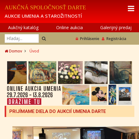
AUKČNÁ SPOLOČNOSŤ DARTE
AUKCIE UMENIA A STAROŽITNOSTÍ
Aukčný katalóg
Online aukcia
Galerijný predaj
Prihlásenie
Registrácia
Domov
Úvod
PRIJÍMAME DIELA DO AUKCIÍ UMENIA DARTE