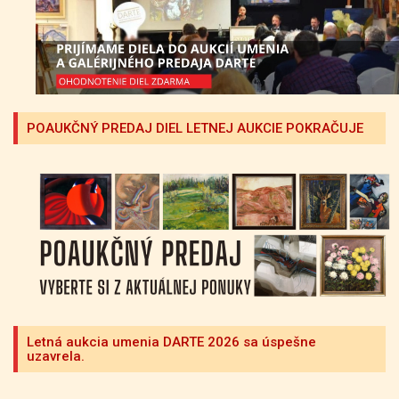
POAUKČNÝ PREDAJ DIEL LETNEJ AUKCIE POKRAČUJE
Letná aukcia umenia DARTE 2026 sa úspešne
uzavrela.