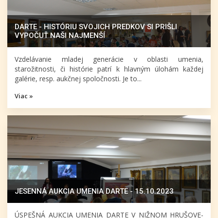
DARTE - HISTÓRIU SVOJICH PREDKOV SI PRIŠLI
VYPOČUŤ NAŠI NAJMENŠÍ
Vzdelávanie mladej generácie v oblasti umenia,
starožitnosti, či histórie patrí k hlavným úlohám každej
galérie, resp. aukčnej spoločnosti. Je to...
Viac »
JESENNÁ AUKCIA UMENIA DARTE - 15.10.2023
ÚSPEŠNÁ AUKCIA UMENIA DARTE V NIŽNOM HRUŠOVE-