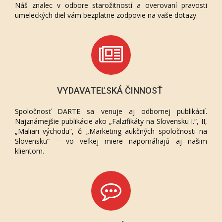
Náš znalec v odbore starožitností a overovaní pravosti
umeleckých diel vám bezplatne zodpovie na vaše dotazy.
VYDAVATEĽSKÁ ČINNOSŤ
Spoločnosť DARTE sa venuje aj odbornej publikácií.
Najznámejšie publikácie ako „Falzifikáty na Slovensku I.“, II,
„Maliari východu“, či „Marketing aukčných spoločnosti na
Slovensku“ – vo veľkej miere napomáhajú aj našim
klientom.