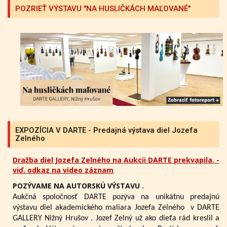
POZRIEŤ VÝSTAVU "NA HUSLIČKÁCH MAĽOVANÉ"
EXPOZÍCIA V DARTE - Predajná výstava diel Jozefa
Zelného
Dražba diel Jozefa Zelného na Aukcii DARTE prekvapila. -
viď. odkaz na video záznam
POZÝVAME NA AUTORSKÚ VÝSTAVU .
Aukčná spoločnosť DARTE pozýva na unikátnu predajnú
výstavu diel akademického maliara Jozefa Zelného
v DARTE
GALLERY Nižný Hrušov .
Jozef Zelný už ako dieťa rád kreslil a