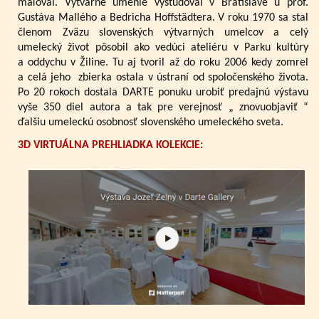
maľoval. Výtvarné umenie vyštudoval v Bratislave u prof.
Gustáva Mallého a Bedricha Hoffstädtera. V roku 1970 sa stal
členom Zväzu slovenských výtvarných umelcov a celý
umelecký život pôsobil ako vedúci ateliéru v Parku kultúry
a oddychu v Žiline. Tu aj tvoril až do roku 2006 kedy zomrel
a celá jeho zbierka ostala v ústraní od spoločenského života.
Po 20 rokoch dostala DARTE ponuku urobiť predajnú výstavu
vyše 350 diel autora a tak pre verejnosť „ znovuobjaviť “
ďalšiu umeleckú osobnosť slovenského umeleckého sveta.
3D VIRTUÁLNA PREHLIADKA KOLEKCIE: