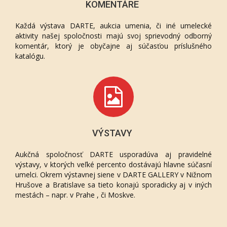
KOMENTÁRE
Každá výstava DARTE, aukcia umenia, či iné umelecké
aktivity našej spoločnosti majú svoj sprievodný odborný
komentár, ktorý je obyčajne aj súčasťou príslušného
katalógu.
VÝSTAVY
Aukčná spoločnosť DARTE usporadúva aj pravidelné
výstavy, v ktorých veľké percento dostávajú hlavne súčasní
umelci. Okrem výstavnej siene v DARTE GALLERY v Nižnom
Hrušove a Bratislave sa tieto konajú sporadicky aj v iných
mestách – napr. v Prahe , či Moskve.