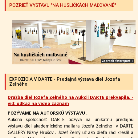
POZRIEŤ VÝSTAVU "NA HUSLIČKÁCH MAĽOVANÉ"
EXPOZÍCIA V DARTE - Predajná výstava diel Jozefa
Zelného
Dražba diel Jozefa Zelného na Aukcii DARTE prekvapila. -
viď. odkaz na video záznam
POZÝVAME NA AUTORSKÚ VÝSTAVU .
Aukčná spoločnosť DARTE pozýva na unikátnu predajnú
výstavu diel akademického maliara Jozefa Zelného
v DARTE
GALLERY Nižný Hrušov .
Jozef Zelný už ako dieťa rád kreslil a