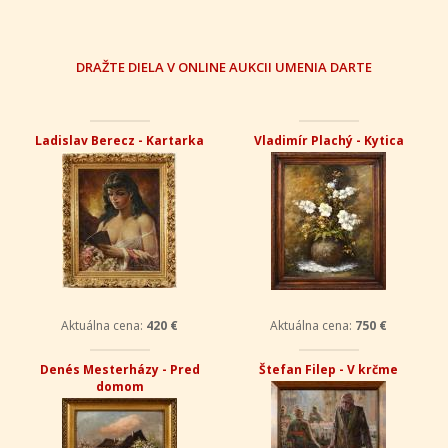
DRAŽTE DIELA V ONLINE AUKCII UMENIA DARTE
Ľudmila Hynková - Interiér z
Ľudmila Hynková - Vysoké
katedrály
Tatry
Aktuálna cena:
280 €
Aktuálna cena:
350 €
Štefan Prukner - Putovanie
Vladimír Plachý - Slnečnice