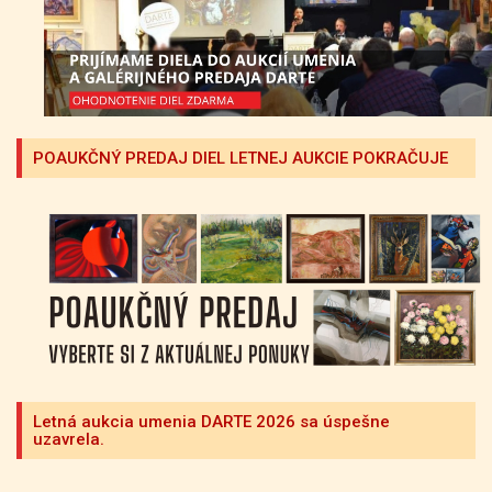
POAUKČNÝ PREDAJ DIEL LETNEJ AUKCIE POKRAČUJE
Letná aukcia umenia DARTE 2026 sa úspešne
uzavrela.