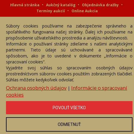
Hlavná stránka
Aukčný katalóg
Objednávka dražby
Termíny aukcií
Online Aukcia
DARTE AUKČNÁ SPOLOČNOSŤ s.r.o. © 2007 - 2026
Súbory cookies používame na zabezpečenie správneho a
Akékoľvek používanie obrazových a textových súčastí tejto stránky je
podmienené výslovným súhlasom jej vlastníka. Všetky práva sú
spoľahlivého fungovania našej stránky. Ďalej ich používame na
vyhradené.
prispôsobenie užívateľského prostredia a analýzu návštevnosti.
Informácie o používaní stránky zdieľame s našimi analytickými
partnermi. Tieto údaje sú uchovávané a spracovávané
spôsobom, ako je to uvedené v dokumente „Informácie o
spracovaní cookies“.
Vyjadrite svoj súhlas so spracovaním osobných údajov
prostredníctvom súborov cookies použitím zobrazených tlačidiel.
Súhlas môžete kedykoľvek odvolať.
Ochrana osobných údajov
Informácie o spracovaní
|
cookies
POVOLIŤ VŠETKO
ODMIETNUŤ