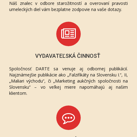
Náš znalec v odbore starožitností a overovaní pravosti
umeleckých diel vám bezplatne zodpovie na vaše dotazy.
VYDAVATEĽSKÁ ČINNOSŤ
Spoločnosť DARTE sa venuje aj odbornej publikácií.
Najznámejšie publikácie ako „Falzifikáty na Slovensku I.“, II,
„Maliari východu“, či „Marketing aukčných spoločnosti na
Slovensku“ – vo veľkej miere napomáhajú aj našim
klientom.