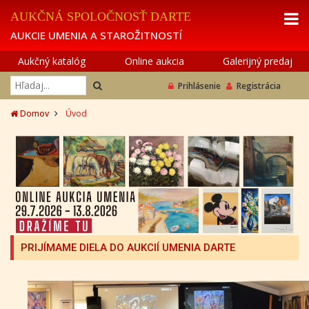
AUKČNÁ SPOLOČNOSŤ DARTE
AUKCIE UMENIA A STAROŽITNOSTÍ
Aukčný katalóg
Online aukcia
Galerijný predaj
Prihlásenie
Registrácia
Domov
Úvod
PRIJÍMAME DIELA DO AUKCIÍ UMENIA DARTE