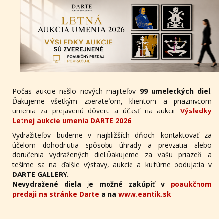
Počas aukcie našlo nových majiteľov
99 umeleckých diel
.
Ďakujeme všetkým zberateľom, klientom a priaznivcom
umenia za prejavenú dôveru a účasť na aukcii.
Výsledky
Letnej aukcie umenia DARTE 2026
Vydražiteľov budeme v najbližších dňoch kontaktovať za
účelom dohodnutia spôsobu úhrady a prevzatia alebo
doručenia vydražených diel.Ďakujeme za Vašu priazeň a
tešíme sa na ďalšie výstavy, aukcie a kultúrne podujatia v
DARTE GALLERY.
Nevydražené diela je možné zakúpiť v
poaukčnom
predaji na stránke Darte
a na
www.eantik.sk