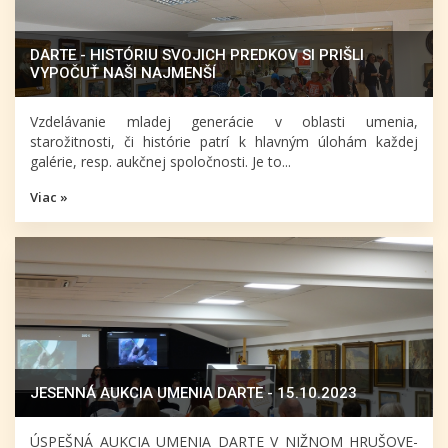
DARTE - HISTÓRIU SVOJICH PREDKOV SI PRIŠLI
VYPOČUŤ NAŠI NAJMENŠÍ
Vzdelávanie mladej generácie v oblasti umenia,
starožitnosti, či histórie patrí k hlavným úlohám každej
galérie, resp. aukčnej spoločnosti. Je to...
Viac »
JESENNÁ AUKCIA UMENIA DARTE - 15.10.2023
ÚSPEŠNÁ AUKCIA UMENIA DARTE V NIŽNOM HRUŠOVE-