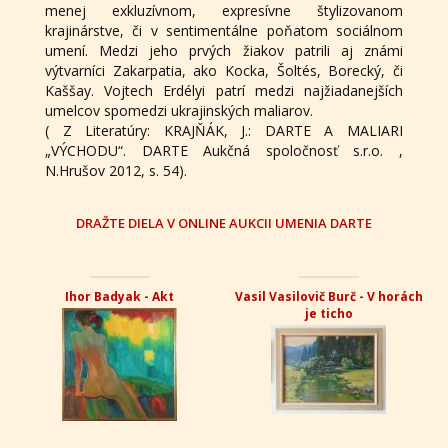
menej exkluzívnom, expresívne štylizovanom
krajinárstve, či v sentimentálne poňatom sociálnom
umení. Medzi jeho prvých žiakov patrili aj známi
výtvarníci Zakarpatia, ako Kocka, Šoltés, Borecký, či
Kaššay. Vojtech Erdélyi patrí medzi najžiadanejších
umelcov spomedzi ukrajinských maliarov.
( Z Literatúry: KRAJŇÁK, J.: DARTE A MALIARI
„VÝCHODU“. DARTE Aukčná spoločnosť s.r.o. ,
N.Hrušov 2012, s. 54).
DRAŽTE DIELA V ONLINE AUKCII UMENIA DARTE
Ihor Badyak - Akt
Vasil Vasilovič Burč - V horách
je ticho