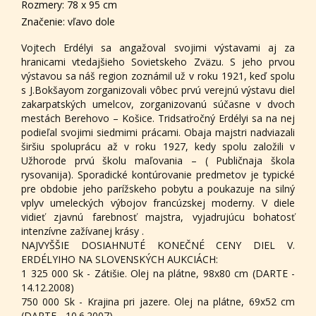
Rozmery: 78 x 95 cm
Značenie: vľavo dole
Vojtech Erdélyi sa angažoval svojimi výstavami aj za
hranicami vtedajšieho Sovietskeho Zväzu. S jeho prvou
výstavou sa náš region zoznámil už v roku 1921, keď spolu
s J.Bokšayom zorganizovali vôbec prvú verejnú výstavu diel
zakarpatských umelcov, zorganizovanú súčasne v dvoch
mestách Berehovo – Košice. Tridsaťročný Erdélyi sa na nej
podieľal svojimi siedmimi prácami. Obaja majstri nadviazali
širšiu spoluprácu až v roku 1927, kedy spolu založili v
Užhorode prvú školu maľovania – ( Publičnaja škola
rysovanija). Sporadické kontúrovanie predmetov je typické
pre obdobie jeho parížskeho pobytu a poukazuje na silný
vplyv umeleckých výbojov francúzskej moderny. V diele
vidieť zjavnú farebnosť majstra, vyjadrujúcu bohatosť
intenzívne zažívanej krásy .
NAJVYŠŠIE DOSIAHNUTÉ KONEČNÉ CENY DIEL V.
ERDÉLYIHO NA SLOVENSKÝCH AUKCIÁCH:
1 325 000 Sk - Zátišie. Olej na plátne, 98x80 cm (DARTE -
14.12.2008)
750 000 Sk - Krajina pri jazere. Olej na plátne, 69x52 cm
(DARTE - 10.6.2007)