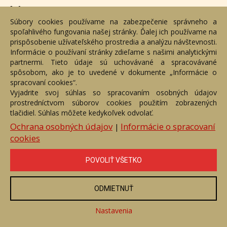
Adresa
Súbory cookies používame na zabezpečenie správneho a
spoľahlivého fungovania našej stránky. Ďalej ich používame na
Nižný Hrušov 333, 094 22, Slovenská republika
prispôsobenie užívateľského prostredia a analýzu návštevnosti.
Informácie o používaní stránky zdieľame s našimi analytickými
+421 905 356 921
partnermi. Tieto údaje sú uchovávané a spracovávané
+421 905 959 101
spôsobom, ako je to uvedené v dokumente „Informácie o
dartesro@dartesro.sk
spracovaní cookies“.
Vyjadrite svoj súhlas so spracovaním osobných údajov
prostredníctvom súborov cookies použitím zobrazených
Hlavná stránka
Aukčný katalóg
Objednávka dražby
tlačidiel. Súhlas môžete kedykoľvek odvolať.
Termíny aukcií
Online Aukcia
Ochrana osobných údajov
Informácie o spracovaní
|
cookies
DARTE AUKČNÁ SPOLOČNOSŤ s.r.o. © 2007 - 2026
Akékoľvek používanie obrazových a textových súčastí tejto stránky je
podmienené výslovným súhlasom jej vlastníka. Všetky práva sú
POVOLIŤ VŠETKO
vyhradené.
ODMIETNUŤ
Nastavenia