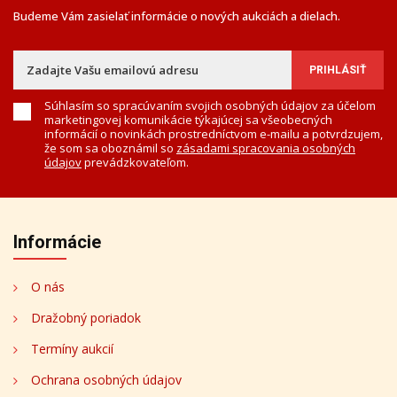
Budeme Vám zasielať informácie o nových aukciách a dielach.
Súhlasím so spracúvaním svojich osobných údajov za účelom
marketingovej komunikácie týkajúcej sa všeobecných
informácií o novinkách prostredníctvom e-mailu a potvrdzujem,
že som sa oboznámil so
zásadami spracovania osobných
údajov
prevádzkovateľom.
Informácie
O nás
Dražobný poriadok
Termíny aukcií
Ochrana osobných údajov