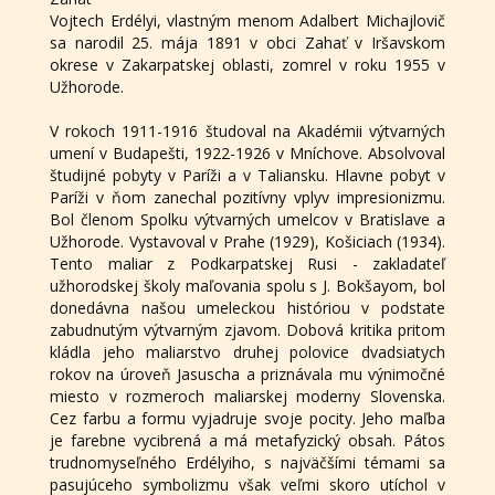
Vojtech Erdélyi, vlastným menom Adalbert Michajlovič
sa narodil 25. mája 1891 v obci Zahať v Iršavskom
okrese v Zakarpatskej oblasti, zomrel v roku 1955 v
Užhorode.
V rokoch 1911-1916 študoval na Akadémii výtvarných
umení v Budapešti, 1922-1926 v Mníchove. Absolvoval
študijné pobyty v Paríži a v Taliansku. Hlavne pobyt v
Paríži v ňom zanechal pozitívny vplyv impresionizmu.
Bol členom Spolku výtvarných umelcov v Bratislave a
Užhorode. Vystavoval v Prahe (1929), Košiciach (1934).
Tento maliar z Podkarpatskej Rusi - zakladateľ
užhorodskej školy maľovania spolu s J. Bokšayom, bol
donedávna našou umeleckou históriou v podstate
zabudnutým výtvarným zjavom. Dobová kritika pritom
kládla jeho maliarstvo druhej polovice dvadsiatych
rokov na úroveň Jasuscha a priznávala mu výnimočné
miesto v rozmeroch maliarskej moderny Slovenska.
Cez farbu a formu vyjadruje svoje pocity. Jeho maľba
je farebne vycibrená a má metafyzický obsah. Pátos
trudnomyseľného Erdélyiho, s najväčšími témami sa
pasujúceho symbolizmu však veľmi skoro utíchol v