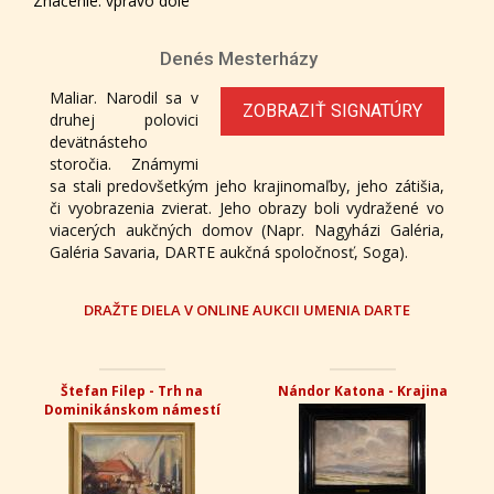
Značenie: vpravo dole
Denés Mesterházy
Maliar. Narodil sa v
ZOBRAZIŤ SIGNATÚRY
druhej polovici
devätnásteho
storočia. Známymi
sa stali predovšetkým jeho krajinomaľby, jeho zátišia,
či vyobrazenia zvierat. Jeho obrazy boli vydražené vo
viacerých aukčných domov (Napr. Nagyházi Galéria,
Galéria Savaria, DARTE aukčná spoločnosť, Soga).
DRAŽTE DIELA V ONLINE AUKCII UMENIA DARTE
Štefan Filep - Trh na
Nándor Katona - Krajina
Dominikánskom námestí