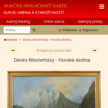
AUKČNÁ SPOLOČNOSŤ DARTE
AUKCIE UMENIA A STAROŽITNOSTÍ
Aukčný katalóg
Online aukcia
Galerijný predaj
Prihlásenie
Registrácia
Domov
Denés Mesterházy - Horská dedina
napäť na zoznam diel
Denés Mesterházy - Horská dedina