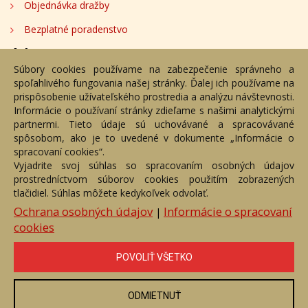
Objednávka dražby
Bezplatné poradenstvo
Adresa
Súbory cookies používame na zabezpečenie správneho a
spoľahlivého fungovania našej stránky. Ďalej ich používame na
Nižný Hrušov 333, 094 22, Slovenská republika
prispôsobenie užívateľského prostredia a analýzu návštevnosti.
Informácie o používaní stránky zdieľame s našimi analytickými
+421 905 356 921
partnermi. Tieto údaje sú uchovávané a spracovávané
+421 905 959 101
spôsobom, ako je to uvedené v dokumente „Informácie o
dartesro@dartesro.sk
spracovaní cookies“.
Vyjadrite svoj súhlas so spracovaním osobných údajov
prostredníctvom súborov cookies použitím zobrazených
Hlavná stránka
Aukčný katalóg
Objednávka dražby
tlačidiel. Súhlas môžete kedykoľvek odvolať.
Termíny aukcií
Online Aukcia
Ochrana osobných údajov
Informácie o spracovaní
|
cookies
DARTE AUKČNÁ SPOLOČNOSŤ s.r.o. © 2007 - 2026
Akékoľvek používanie obrazových a textových súčastí tejto stránky je
podmienené výslovným súhlasom jej vlastníka. Všetky práva sú
POVOLIŤ VŠETKO
vyhradené.
ODMIETNUŤ