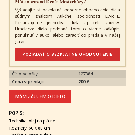
Máte obraz od Denés Mesterházy?
Vyžiadajte si bezplatné odborné ohodnotenie diela
súdnym znalcom Aukčnej spoločnosti DARTE.
Posudzujeme jednotlivé diela aj celé zbierky.
Umelecké dielo podobné tomuto vieme odkúpiť,
ponúknuť v aukcii alebo zaradiť do predaja v našej
galérii.
POŽIADAŤ O BEZPLATNÉ OHODNOTENIE
Číslo položky:
127384
Cena v predaji:
200 €
MÁM ZÁUJEM O DIELO
POPIS:
Technika: olej na plátne
Rozmery: 60 x 80 cm