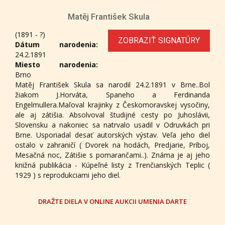
Matěj František Skula
(1891 - ?)
ZOBRAZIŤ SIGNATÚRY
Dátum narodenia:
24.2.1891
Miesto narodenia:
Brno
Matěj František Skula sa narodil 24.2.1891 v Brne..Bol
žiakom J.Horváta, Spaneho a Ferdinanda
Engelmullera.Maľoval krajinky z Českomoravskej vysočiny,
ale aj zátišia. Absolvoval študijné cesty po Juhoslávii,
Slovensku a nakoniec sa natrvalo usadil v Odruvkách pri
Brne. Usporiadal desať autorských výstav. Veľa jeho diel
ostalo v zahraničí ( Dvorek na hodách, Predjarie, Príboj,
Mesačná noc, Zátišie s pomarančami..). Známa je aj jeho
knižná publikácia - Kúpeľné listy z Trenčianských Teplic (
1929 ) s reprodukciami jeho diel.
DRAŽTE DIELA V ONLINE AUKCII UMENIA DARTE