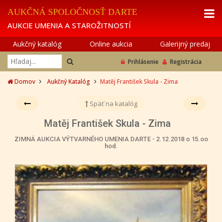
AUKČNÁ SPOLOČNOSŤ DARTE
AUKCIE UMENIA A STAROŽITNOSTÍ
Aukčný katalóg
Online aukcia
Galerijný predaj
Prihlásenie
Registrácia
Domov
Aukčný Katalóg
Matěj František Skula - Zima
Späť na katalóg
Matěj František Skula - Zima
ZIMNÁ AUKCIA VÝTVARNÉHO UMENIA DARTE - 2.12.2018 o 15.oo
hod.