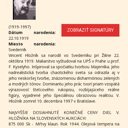
(1919-1997)
ZOBRAZIŤ SIGNATÚRY
Dátum narodenia:
22.10.1919
Miesto narodenia:
Svederník
Vincent Hložník sa narodil vo Svederníku pri Žiline 22.
októbra 1919. Maliarstvo vyštudoval na UPŠ v Prahe u prof.
F. Kyselyho. Inšpiroval sa spočiatku tvorbou Majerníka. Jeho
nadrealistická tvorba chaotického sveta sa odrazila aj v
jeho neskoršej tvorbe, znázornenou disharmóniou zelených
a modrých tónov. Dominantu jeho prác tvorí priam vzopätá
výrazovosť štetcového rukopisu, rozbíjajúceho reálne
figúry, vyjadrené jeho špeciálnou obrazovou realitou. V.
Hložník zomrel 10. decembra 1997 v Bratislave.
NAJVYŠŠIE DOSIAHNUTÉ KONEČNÉ CENY DIEL V.
HLOŽNÍKA NA SLOVENSKÝCH AUKCIÁCH:
875 000 Sk - Mŕtvy klaun. Rok 1944. Olejová tempera na