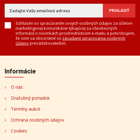
Súhlasím so spracúvaním svojich osobných údajov za účelom
marketingovej komunikácie týkajúcej sa všeobecných
informácií o novinkách prostredníctvom e-mailu a potvrdzujem,
že som sa oboznámil so
zásadami spracovania osobných
údajov
prevádzkovateľom.
Informácie
O nás
Dražobný poriadok
Termíny aukcií
Ochrana osobných údajov
Cookies