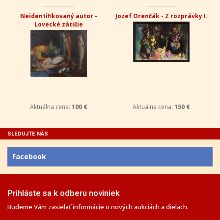
Neidentifikovaný autor -
Jozef Orenčák - Z rozprávky I.
Lovecké zátišie
Aktuálna cena:
100 €
Aktuálna cena:
150 €
SLEDUJTE NÁS
Facebook
Prihláste sa k odberu noviniek
Budeme Vám zasielať informácie o nových aukciách a dielach.