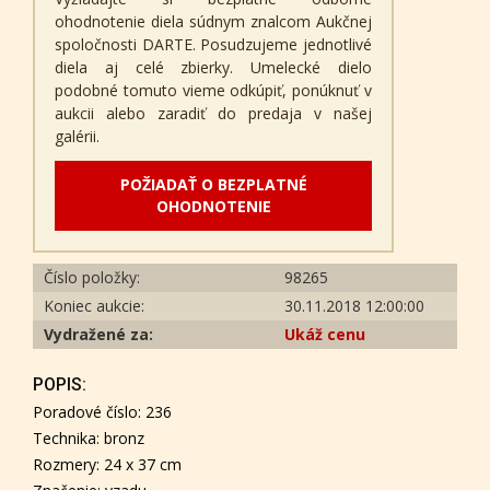
ohodnotenie diela súdnym znalcom Aukčnej
spoločnosti DARTE. Posudzujeme jednotlivé
diela aj celé zbierky. Umelecké dielo
podobné tomuto vieme odkúpiť, ponúknuť v
aukcii alebo zaradiť do predaja v našej
galérii.
POŽIADAŤ O BEZPLATNÉ
OHODNOTENIE
Číslo položky:
98265
Koniec aukcie:
30.11.2018 12:00:00
Vydražené za:
Ukáž cenu
POPIS:
Poradové číslo: 236
Technika: bronz
Rozmery: 24 x 37 cm