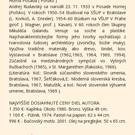
Horná Posada ( Poľsko )
Andrej Rudavský sa narodil 23. 11. 1933 v Posade Hornej
(Poľsko). V rokoch 1950–54 študoval na SŠUP v Bratislave
(L. Korkoš, A. Drexler). 1954–60 štúdium na VŠUP V Prahe
(prof. J. Wagner, prof. J. Kavan). V 60. rokoch člen Skupiny
Mikuláša Galandu. Venuje sa soche a plastike.
Najcharakteristickejšie formy jeho tvorby vychádzajú z
tvaroslovia ľudovej architektúry (zvoničky, božie muky).
Využíva tradičné materiály ako drevo, šindel, kov.
Vystavoval v Bratislave (1962,1963, 1964, 1969, 1994).
Zúčastnil sa medzinárodných sympózií vo Vyšných
Ružbachoch (1965), v St. Margarethen (Rakúsko, 1966).
(Literatúra: Kol.: Slovník súčasného slovenského umenia,
Bratislava, 1967, Šefčáková,E.: Moderná slovenská kresba,
Bratislava, 1967, Matuštík, a kol.: Nové slovenské výtvarné
umenie, Bratislava, 1969 ).
NAJVYŠŠIE DOSIAHNUTÉ CENY DIEL AUTORA:
1 350 €- Kaplnka. Okolo 1980. Bronz. Výška 49 cm.
1 100 € - Pútnik. 1974. Pastel na papieri. 62 x 44 cm.
996 € - Bačovský motív. 2001. Olej na preglejke. 50 x 65 cm.