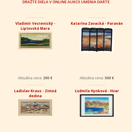
DRAŽTE DIELA V ONLINE AUKCII UMENIA DARTE
Vladimír Vestenický -
Katarína Zavacká - Paraván
Liptovská Mara
Aktuálna cena:
290 €
Aktuálna cena:
500 €
Ladislav Kraus - Zimná
Ľudmila Hynková - Hvar
dedina