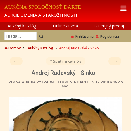
AUKČNÁ SPOLOČNOSŤ DARTE
AUKCIE UMENIA A STAROŽITNOSTÍ
Aukčný katalóg
Online aukcia
Galerijný predaj
Prihlásenie
Registrácia
Domov
Aukčný Katalóg
Andrej Rudavský - Slnko
Späť na katalóg
Andrej Rudavský - Slnko
ZIMNÁ AUKCIA VÝTVARNÉHO UMENIA DARTE - 2.12.2018 o 15.oo
hod.