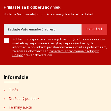
Prihláste sa k odberu noviniek
Budeme Vám zasielať informácie o nových aukciách a dielach.
Súhlasím so spracúvaním svojich osobných údajov za účelom
marketingovej komunikácie týkajúcej sa všeobecných
informácií o novinkách prostredníctvom e-mailu a potvrdzujem,
že som sa oboznámil so
zásadami spracovania osobných
údajov
prevádzkovateľom.
Informácie
O nás
Dražobný poriadok
Termíny aukcií