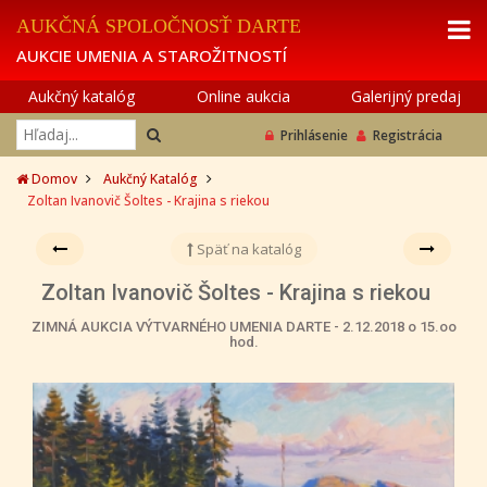
AUKČNÁ SPOLOČNOSŤ DARTE
AUKCIE UMENIA A STAROŽITNOSTÍ
Aukčný katalóg
Online aukcia
Galerijný predaj
Prihlásenie
Registrácia
Domov
Aukčný Katalóg
Zoltan Ivanovič Šoltes - Krajina s riekou
Späť na katalóg
Zoltan Ivanovič Šoltes - Krajina s riekou
ZIMNÁ AUKCIA VÝTVARNÉHO UMENIA DARTE - 2.12.2018 o 15.oo
hod.