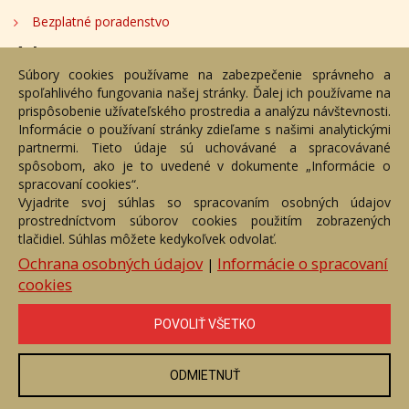
Bezplatné poradenstvo
Adresa
Súbory cookies používame na zabezpečenie správneho a
spoľahlivého fungovania našej stránky. Ďalej ich používame na
Nižný Hrušov 333, 094 22, Slovenská republika
prispôsobenie užívateľského prostredia a analýzu návštevnosti.
Informácie o používaní stránky zdieľame s našimi analytickými
+421 905 356 921
partnermi. Tieto údaje sú uchovávané a spracovávané
+421 905 959 101
spôsobom, ako je to uvedené v dokumente „Informácie o
dartesro@dartesro.sk
spracovaní cookies“.
Vyjadrite svoj súhlas so spracovaním osobných údajov
prostredníctvom súborov cookies použitím zobrazených
tlačidiel. Súhlas môžete kedykoľvek odvolať.
Hlavná stránka
Aukčný katalóg
Objednávka dražby
Termíny aukcií
Online Aukcia
Ochrana osobných údajov
Informácie o spracovaní
|
cookies
DARTE AUKČNÁ SPOLOČNOSŤ s.r.o. © 2007 - 2026
Akékoľvek používanie obrazových a textových súčastí tejto stránky je
podmienené výslovným súhlasom jej vlastníka. Všetky práva sú
POVOLIŤ VŠETKO
vyhradené.
ODMIETNUŤ