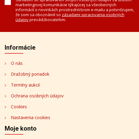
marketingovej komunikácie týkajúcej sa všeobecných
informácií o novinkách prostredníctvom e-mailu a potvrdzujem,
že som sa oboznámil so
zásadami spracovania osobných
údajov
prevádzkovateľom.
Informácie
O nás
Dražobný poriadok
Termíny aukcií
Ochrana osobných údajov
Cookies
Nastavenia cookies
Moje konto