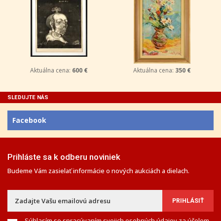
Aktuálna cena:
600 €
Aktuálna cena:
350 €
SLEDUJTE NÁS
Facebook
Prihláste sa k odberu noviniek
Budeme Vám zasielať informácie o nových aukciách a dielach.
Súhlasím so spracúvaním svojich osobných údajov za účelom