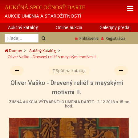
AUKČNÁ SPOLOČNOSŤ DARTE
AUKCIE UMENIA A STAROŽITNOSTÍ
Aukčný katalóg
Online aukcia
Galerijný predaj
Prihlásenie
Registrácia
Domov
Aukčný Katalóg
Oliver Vaško - Drevený reliéf s mayskými motívmi II.
Späť na katalóg
Oliver Vaško - Drevený reliéf s mayskými
motívmi II.
ZIMNÁ AUKCIA VÝTVARNÉHO UMENIA DARTE - 2.12.2018 o 15.oo
hod.