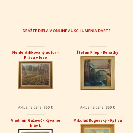
DRAŽTE DIELA V ONLINE AUKCII UMENIA DARTE
Neidentifikovaný autor -
Štefan Filep - Benátky
Práca v lese
Aktuálna cena:
750 €
Aktuálna cena:
350 €
Vladimír Gažovič - Kývanie
Mikuláš Rogovský - Kytica
hláv I.