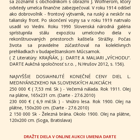
sa zoznámil s obchodníkom s obrazmi J. Wolfnerom, ktorý
odvtedy umelca finančne zabezpečoval. V roku 1914 odišiel
ako dobrovoľník - frontový výtvarník, na ruský a neskôr na
taliansky front. Po skončení vojny sa v roku 1919 natrvalo
usadil vo Viedni. Roku 1990 Slovenská národná galéria
sprístupnila stálu expozíciu umelcovho diela v
rekonštruovaných priestoroch kaštieľa Strážky. Počas
života sa pravidelne zúčastňoval na kolektívnych
prehliadkach v budapeštianskom Műcsarnok.
( Z Literatúry: KRAJŇÁK, J.: DARTE A MALIARI „VÝCHODU“.
DARTE Aukčná spoločnosť s.r.o. , N.Hrušov 2012, s. 156).
NAJVYŠŠIE DOSIAHNUTÉ KONEČNÉ CENY DIEL L.
MEDNYÁNSZKEHO NA SLOVENSKÝCH AUKCIÁCH:
250 000 € ( 7,53 mil. Sk ) - Večerná nálada. Rok 1911. Olej
na plátne, 165x231 cm. (Darte - 27.6.2010)
230 000 € ( 6,9 mil.Sk ) - Vnútro lesa. Rok 1900. Olej na
plátne, 150x200 cm. (Darte - 27.6.2010)
2 150 000 Sk - Železná brána. Okolo 1900. Olej na plátne,
120x200 cm. (Soga, Bratislava)
DRAŽTE DIELA V ONLINE AUKCII UMENIA DARTE