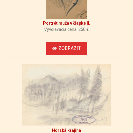
Portrét muža v čiapke II.
Vyvolávacia cena: 250 €
ZOBRAZIŤ
Horská krajina