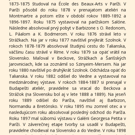
1873-1875 študoval na École des Beaux-Arts v Paríži. V
Paríži pôsobil do roku 1878 v prenajatom ateliéri na
Montmartre a potom ešte v období rokov 1889-1892 a
1896-1897. Roku 1875 vystavoval na parížskom Salóne.
Následne absolvoval prvý pobyt v Barbizone s O. Redonom,
L. Páalom a K. Bodmerom. V roku 1876 strávil leto v
Strážkach. Na jar v roku 1877 navštívil prvýkrát Szolnok. V
rokoch 1878-1879 absolvoval študijnú cestu do Talianska,
väčšinu času strávil v Ríme. V roku 1879 sa opäť vrátil na
Slovensko. Maľoval v Beckove, Strážkach a Šarišských
Jarovniciach, kde sa zoznámil so Szinyeim-Mersem. Na jar
roku 1880 navštívil po druhýkrát Szolnok. Odchádza opäť do
Talianska. V roku 1882 odišiel do Viedne a vystavoval na
medzinárodnej výstave. V rokoch 1884-1887 si prenajal v
Budapešti ateliér, pravidelne sa vracal do Beckova a
Strážok (na Slovensku bol aj v lete 1888 a 1889). Na jeseň
roku 1889 odišiel do Paríža, navštívil aj Barbizon,
Normandiu a Bretónsko. V roku 1895 mu zomrel otec a v
nasledujúcom roku absolvoval posledný odchod do Paríža.
Roku 1897 mal súbornú výstavu v Galérii Georgesa Petita v
Paríži. V záverečnej etape tvorby sa usadil v Budapešti,
pravidelne chodieval na Slovensko a do Viedne. V roku 1898