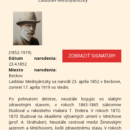
(1852-1919)
ZOBRAZIŤ SIGNATÚRY
Dátum narodenia:
23.4.1852
Miesto narodenia:
Beckov
Ladislav Mednyánszky sa narodil 23. apríla 1852 v Beckove,
zomrel 17. apríla 1919 vo Viedni.
Po pohnutom detstve, neustále bojujúc so slabým
zdravotným stavom, v rokoch 1863-1865 súkromne
študoval u rakúskeho maliara T. Endera. V rokoch 1872-
1873 študoval na Akadémii výtvarných umení v Mníchove
(prof. A. Strähuber). Neustále cestoval medzi Ženevským
jazerom a Mníchovom, kvôli zdravotnému stavu. V rokoch