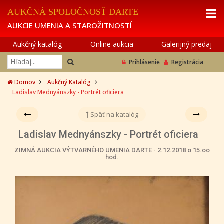
AUKČNÁ SPOLOČNOSŤ DARTE
AUKCIE UMENIA A STAROŽITNOSTÍ
Aukčný katalóg
Online aukcia
Galerijný predaj
Prihlásenie
Registrácia
Domov
Aukčný Katalóg
Ladislav Mednyánszky - Portrét oficiera
Späť na katalóg
Ladislav Mednyánszky - Portrét oficiera
ZIMNÁ AUKCIA VÝTVARNÉHO UMENIA DARTE - 2.12.2018 o 15.oo
hod.