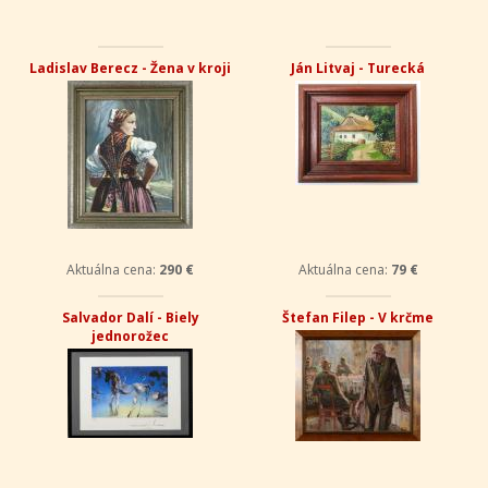
Ladislav Berecz - Žena v kroji
Ján Litvaj - Turecká
Aktuálna cena:
290 €
Aktuálna cena:
79 €
Salvador Dalí - Biely
Štefan Filep - V krčme
jednorožec