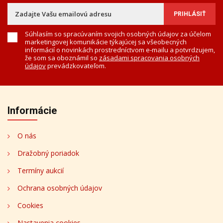
Súhlasím so spracúvaním svojich osobných údajov za účelom
marketingovej komunikácie týkajúcej sa všeobecných
informácií o novinkách prostredníctvom e-mailu a potvrdzujem,
že som sa oboznámil so
zásadami spracovania osobných
údajov
prevádzkovateľom.
Informácie
O nás
Dražobný poriadok
Termíny aukcií
Ochrana osobných údajov
Cookies
Nastavenia cookies