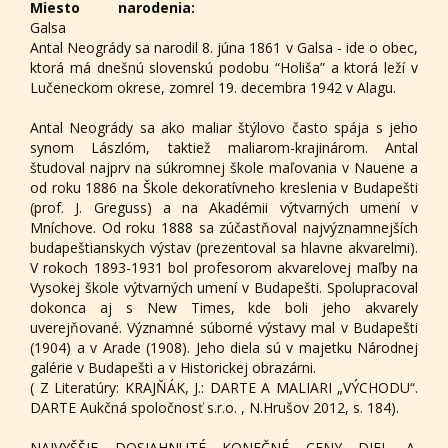
Miesto narodenia:
Galsa
Antal Neogrády sa narodil 8. júna 1861 v Galsa - ide o obec,
ktorá má dnešnú slovenskú podobu “Holiša” a ktorá leží v
Lučeneckom okrese, zomrel 19. decembra 1942 v Alagu.
Antal Neogrády sa ako maliar štýlovo často spája s jeho
synom Lászlóm, taktiež maliarom-krajinárom. Antal
študoval najprv na súkromnej škole maľovania v Nauene a
od roku 1886 na Škole dekoratívneho kreslenia v Budapešti
(prof. J. Greguss) a na Akadémii výtvarných umení v
Mníchove. Od roku 1888 sa zúčastňoval najvýznamnejších
budapeštianskych výstav (prezentoval sa hlavne akvarelmi).
V rokoch 1893-1931 bol profesorom akvarelovej maľby na
Vysokej škole výtvarných umení v Budapešti. Spolupracoval
dokonca aj s New Times, kde boli jeho akvarely
uverejňované. Významné súborné výstavy mal v Budapešti
(1904) a v Arade (1908). Jeho diela sú v majetku Národnej
galérie v Budapešti a v Historickej obrazárni.
( Z Literatúry: KRAJŇÁK, J.: DARTE A MALIARI „VÝCHODU“.
DARTE Aukčná spoločnosť s.r.o. , N.Hrušov 2012, s. 184).
NAJVYŠŠIE DOSIAHNUTÉ KONEČNÉ CENY DIEL A.