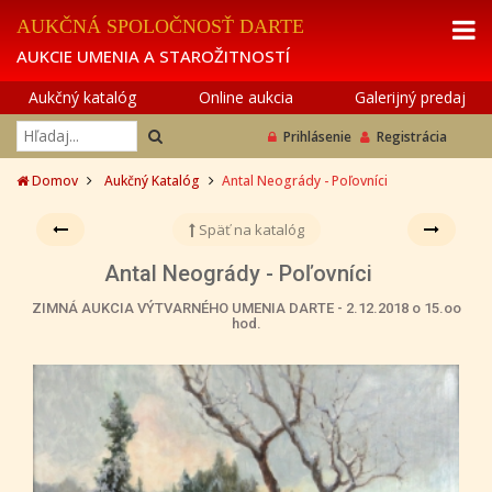
AUKČNÁ SPOLOČNOSŤ DARTE
AUKCIE UMENIA A STAROŽITNOSTÍ
Aukčný katalóg
Online aukcia
Galerijný predaj
Prihlásenie
Registrácia
Domov
Aukčný Katalóg
Antal Neogrády - Poľovníci
Späť na katalóg
Antal Neogrády - Poľovníci
ZIMNÁ AUKCIA VÝTVARNÉHO UMENIA DARTE - 2.12.2018 o 15.oo
hod.