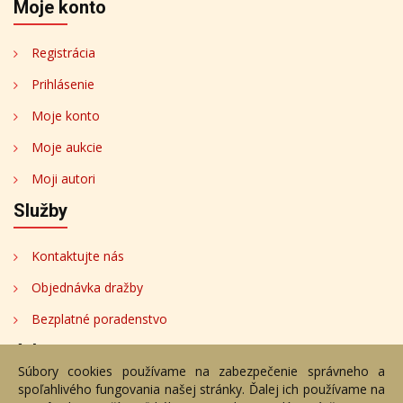
Moje konto
Registrácia
Prihlásenie
Moje konto
Moje aukcie
Moji autori
Služby
Kontaktujte nás
Objednávka dražby
Bezplatné poradenstvo
Adresa
Súbory cookies používame na zabezpečenie správneho a
spoľahlivého fungovania našej stránky. Ďalej ich používame na
Nižný Hrušov 333, 094 22, Slovenská republika