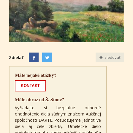
Zdieľať
sledovať
Máte nejaké otázky?
KONTAKT
Máte obraz od Š. Stone?
Vyžiadajte si bezplatné odborné
ohodnotenie diela súdnym znalcom Aukčnej
spoločnosti DARTE. Posudzujeme jednotlivé
diela aj celé zbierky. Umelecké dielo
podobné tomuto vieme odkúpiť, ponúknuť v