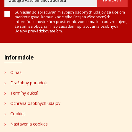
Súhlasím so spracúvaním svojich osobných údajov za účelom
marketingovej komunikácie týkajúcej sa všeobecných
informácií o novinkách prostredníctvom e-mailu a potvrdzujem,
že som sa oboznámil so
zásadami spracovania osobných
údajov
prevádzkovateľom.
Informácie
O nás
Dražobný poriadok
Termíny aukcií
Ochrana osobných údajov
Cookies
Nastavenia cookies