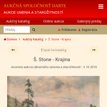
AUKČNÁ SPOLOČNOSŤ DARTE
AUKCIE UMENIA A STAROŽITNOSTÍ
Aukčný katalóg
Online aukcia
Galerijný predaj
Prihlásenie
Registrácia
Domov
Aukčný Katalóg
Š. Stone - Krajina
Späť na katalóg
Š. Stone - Krajina
Jesenná aukcia výtvarného umenia a starožitností - 3.10.2010