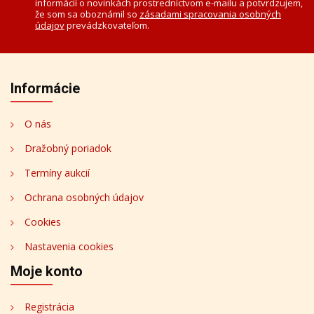
informácií o novinkách prostredníctvom e-mailu a potvrdzujem,
že som sa oboznámil so
zásadami spracovania osobných
údajov
prevádzkovateľom.
Informácie
O nás
Dražobný poriadok
Termíny aukcií
Ochrana osobných údajov
Cookies
Nastavenia cookies
Moje konto
Registrácia