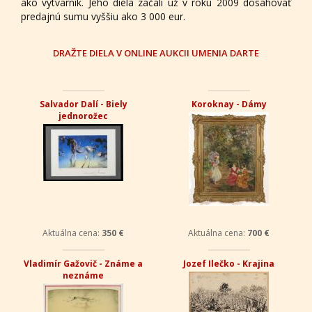
ako výtvarník. Jeho diela začali už v roku 2009 dosahovať
predajnú sumu vyššiu ako 3 000 eur.
DRAŽTE DIELA V ONLINE AUKCII UMENIA DARTE
Salvador Dalí - Biely
Koroknay - Dámy
jednorožec
Aktuálna cena:
350 €
Aktuálna cena:
700 €
Vladimír Gažovič - Známe a
Jozef Ilečko - Krajina
neznáme