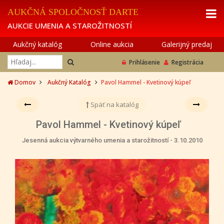
AUKČNÁ SPOLOČNOSŤ DARTE
AUKCIE UMENIA A STAROŽITNOSTÍ
Aukčný katalóg
Online aukcia
Galerijný predaj
Prihlásenie
Registrácia
Domov
Aukčný Katalóg
Pavol Hammel - Kvetinový kúpeľ
Späť na katalóg
Pavol Hammel - Kvetinový kúpeľ
Jesenná aukcia výtvarného umenia a starožitností - 3.10.2010