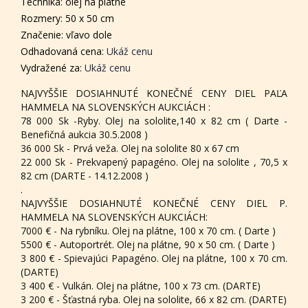
Technika: olej na plátne
Rozmery: 50 x 50 cm
Značenie: vľavo dole
Odhadovaná cena:
Ukáž cenu
Vydražené za:
Ukáž cenu
NAJVYŠŠIE DOSIAHNUTÉ KONEČNÉ CENY DIEL PAĽA
HAMMELA NA SLOVENSKÝCH AUKCIÁCH :
78 000 Sk -Ryby. Olej na sololite,140 x 82 cm ( Darte -
Benefičná aukcia 30.5.2008 )
36 000 Sk - Prvá veža. Olej na sololite 80 x 67 cm
22 000 Sk - Prekvapený papagéno. Olej na sololite , 70,5 x
82 cm (DARTE - 14.12.2008 )
.
NAJVYŠŠIE DOSIAHNUTÉ KONEČNÉ CENY DIEL P.
HAMMELA NA SLOVENSKÝCH AUKCIÁCH:
7000 € - Na rybníku. Olej na plátne, 100 x 70 cm. ( Darte )
5500 € - Autoportrét. Olej na plátne, 90 x 50 cm. ( Darte )
3 800 € - Spievajúci Papagéno. Olej na plátne, 100 x 70 cm.
(DARTE)
3 400 € - Vulkán. Olej na plátne, 100 x 73 cm. (DARTE)
3 200 € - Šťastná ryba. Olej na sololite, 66 x 82 cm. (DARTE)