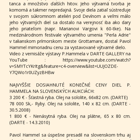
tanca a množstvo ďalších hitov. Jeho výtvarná tvorba je
komorná a takmer nepredajná. Svoje diela zatiaľ sústreďuje
v svojom súkromnom ateliéri pod Devínom a veľmi málo
jeho výtvarných diel sa dostalo na verejnosť iba ako dary
jeho priateľom (napr. Marianovi Vargovi k 60-tke). Na
medzinárodnom festivale výtvarného umenia "Perla Adrie"
v talianskom prímorskom meste Grottamare, dostal Pavol
Hammel mimoriadnu cenu za vystavované výtvarné dielo.
Video z vernisáže výstavy P.Hammela v DARTE GALLERY na
YouTube : https://www.youtube.com/watch?
v=SMYTcYKrItg&feature=c4-overview&list=UUJOZDE-
Y7QWo1r0UZyzBHBw
NAJVYŠŠIE DOSIAHNUTÉ KONEČNÉ CENY DIEL P.
HAMMELA NA SLOVENSKÝCH AUKCIÁCH:
3 200 € - Šťastná ryba. Olej na sololite, 66x82 cm. (DARTE)
78 000 Sk,- Ryby. Olej na sololite, 140 x 82 cm. (DARTE -
30.5.2008)
1 800 € - Nenásytná ryba. Olej na plátne, 65 x 80 cm.
(DARTE - 14.3.2010)
Pavol Hammel sa úspešne presadil na slovenskom trhu aj