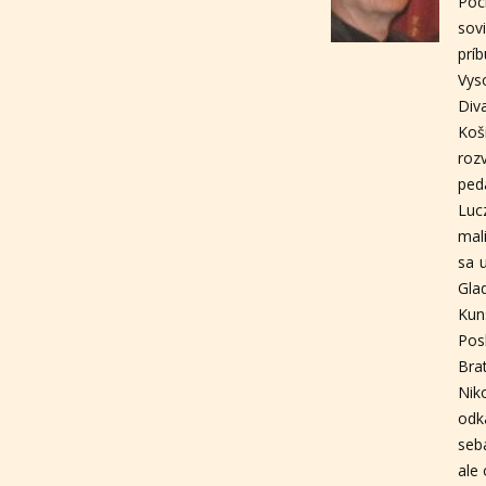
Poc
sov
prí
Vys
Div
Koš
roz
ped
Luc
mal
sa 
Gla
Kun
Pos
Bra
Nik
odk
seb
ale