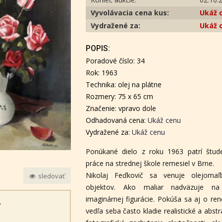
Vyvolávacia cena kus:
Ukáž 
Vydražené za:
Ukáž 
POPIS:
Poradové číslo: 34
Rok: 1963
Technika: olej na plátne
Rozmery: 75 x 65 cm
Značenie: vpravo dole
Odhadovaná cena:
Ukáž cenu
Vydražené za:
Ukáž cenu
Ponúkané dielo z roku 1963 patrí štude
práce na strednej škole remesiel v Brne.
Nikolaj Feďkovič sa venuje olejomaľb
sledovať
objektov. Ako maliar nadväzuje na 
imaginárnej figurácie. Pokúša sa aj o re
?
vedľa seba často kladie realistické a abs