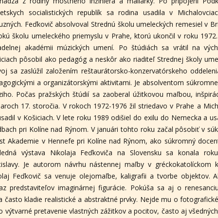
hádza z rodiny mostného inžiniera a maliarky. Po pripojení Pod
ietskych socialistických republík sa rodina usadila v Michalovcia
buzných. Feďkovič absolvoval Strednú školu umeleckých remesiel v 
okú školu umeleckého priemyslu v Prahe, ktorú ukončil v roku 1972
adelnej akadémii múzických umení. Po štúdiách sa vrátil na výc
iciach pôsobil ako pedagóg a neskôr ako riaditeľ Strednej školy ume
voj sa zaslúžil založením reštaurátorsko-konzervatórskeho oddelen
agogickými a organizátorskými aktivitami. Je absolventom súkromnej
ziho. Počas pražských štúdií sa zaoberal úžitkovou maľbou, inšpirá
iaroch 17. storočia. V rokoch 1972-1976 žil striedavo v Prahe a Mic
usadil v Košiciach. V lete roku 1989 odišiel do exilu do Nemecka a u
dbach pri Kolíne nad Rýnom. V januári tohto roku začal pôsobiť v sú
st Akademie v Hennefe pri Kolíne nad Rýnom, ako súkromný docen
ledná výstava Nikolaja Feďkoviča na Slovensku sa konala rok
tislavy. Je autorom návrhu nástennej maľby v gréckokatolíckom k
olaj Feďkovič sa venuje olejomaľbe, kaligrafii a tvorbe objektov.
az predstaviteľov imaginárnej figurácie. Pokúša sa aj o renesanci
a často kladie realistické a abstraktné prvky. Nejde mu o fotografick
 o výtvarné pretavenie vlastných zážitkov a pocitov, často aj všedný