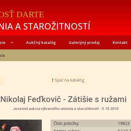
OSŤ DARTE
IA A STAROŽITNOSTÍ
cie
Aukčný katalóg
Galerijný predaj
Kontakt
cia
Späť na katalóg
Nikolaj Feďkovič - Zátišie s ružami
Jesenná aukcia výtvarného umenia a starožitností - 3.10.2010
Číslo položky:
19823
Koniec aukcie:
02.10.