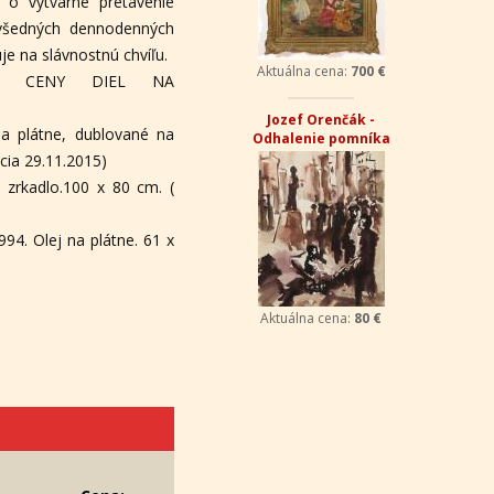
e o výtvarné pretavenie
 všedných dennodenných
je na slávnostnú chvíľu.
Aktuálna cena:
700 €
NÉ CENY DIEL NA
Jozef Orenčák -
a plátne, dublované na
Odhalenie pomníka
cia 29.11.2015)
 zrkadlo.100 x 80 cm. (
994. Olej na plátne. 61 x
Aktuálna cena:
80 €