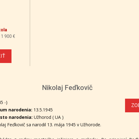
tola
 1 900 €
IŤ
Nikolaj Feďkovič
5 -)
ZO
um narodenia:
13.5.1945
sto narodenia:
Užhorod ( UA )
olaj Feďkovič sa narodil 13. mája 1945 v Užhorode.