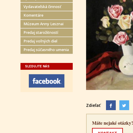
Vydavateľská činnosť
Komentáre
Múzeum Anny Lesznai
Predaj starožitností
Predaj voľných diel
Predaj súčasného umenia
SLEDUJTE NÁS
Zdieľať
Máte nejaké otázky