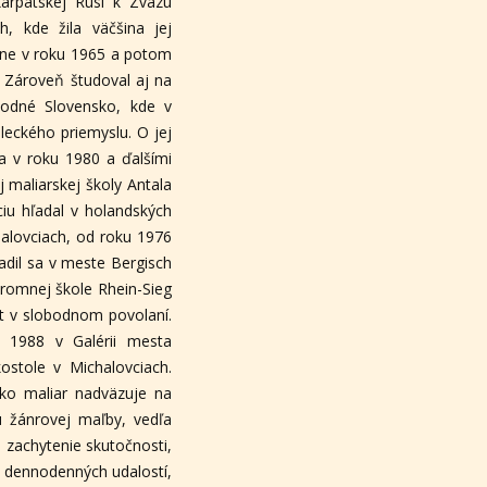
karpatskej Rusi k Zväzu
ch, kde žila väčšina jej
Brne v roku 1965 a potom
. Zároveň študoval aj na
hodné Slovensko, kde v
leckého priemyslu. O jej
ia v roku 1980 a ďalšími
 maliarskej školy Antala
ciu hľadal v holandských
halovciach, od roku 1976
sadil sa v meste Bergisch
kromnej škole Rhein-Sieg
t v slobodnom povolaní.
u 1988 v Galérii mesta
ostole v Michalovciach.
 Ako maliar nadväzuje na
u žánrovej maľby, vedľa
é zachytenie skutočnosti,
ch dennodenných udalostí,