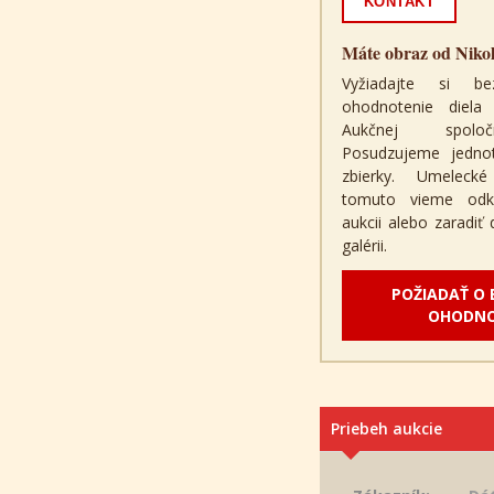
KONTAKT
Máte obraz od Nikol
Vyžiadajte si be
ohodnotenie diel
Aukčnej spolo
Posudzujeme jednotl
zbierky. Umeleck
tomuto vieme odk
aukcii alebo zaradiť
galérii.
POŽIADAŤ O
OHODNO
Priebeh aukcie