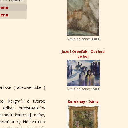
cenu
cenu
Aktuálna cena:
330 €
Jozef Orenčák - Odchod
do hôr
ntské ( absolventské )
Aktuálna cena:
150 €
e, kaligrafii a tvorbe
Koroknay - Dámy
odkaz predstaviteľov
nesanciu žánrovej maľby,
traktné prvky. Nejde mu o