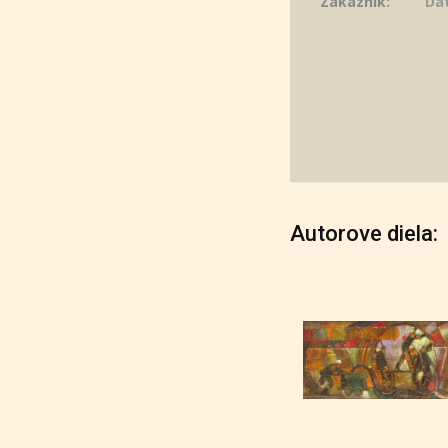
Zákazník:
Dá
Autorove diela: