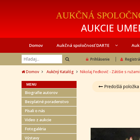
AUKČNÁ SPOLOČN
AUKCIE UMEN
Domov
Aukčná spoločnosť DARTE
Auk
Prihlásenie
Registrá
Domov
Aukčný Katalóg
Nikolaj Feďkovič - Zátišie s ružami
MENU
Predošlá položka
Biografie autorov
Bezplatné poradenstvo
Písali o nás
Video z aukcie
Fotogaléria
Výstavy