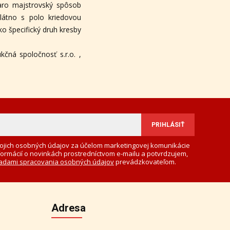
taro majstrovský spôsob
látno s polo kriedovou
ko špecifický druh kresby
čná spoločnosť s.r.o. ,
ojich osobných údajov za účelom marketingovej komunikácie
formácií o novinkách prostredníctvom e-mailu a potvrdzujem,
adami spracovania osobných údajov
prevádzkovateľom.
Adresa