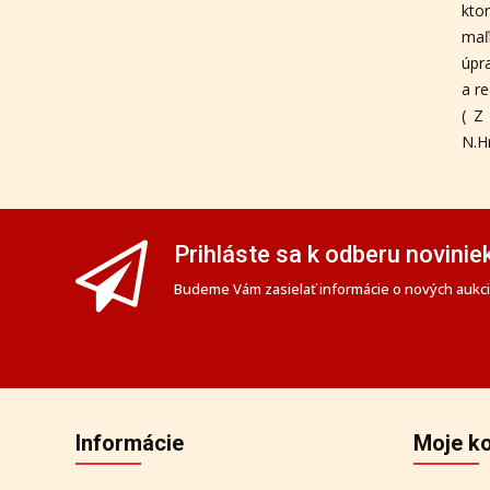
kto
maľ
úpr
a r
( Z
N.H
Prihláste sa k odberu novinie
Budeme Vám zasielať informácie o nových aukciá
Informácie
Moje k