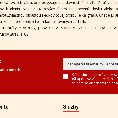
ré na svojich obrazoch povyšuje na slávnostnú chvíľu. Používa s
by kladením vrstiev lazúrových farieb na drevenú dosku alebo p
avou.Zvláštnou oblasťou Feďkovičovej tvorby je kaligrafia. Chápe ju a
ealizuje ju prostredníctvom kombinovaných techník.
 Literatúry: KRAJŇÁK, J.: DARTE A MALIARI „VÝCHODU“. DARTE Auk
rušov 2012, s. 62).
k
ch a dielach.
Súhlasím so spracúvaním sv
týkajúcej sa všeobecných in
že som sa oboznámil so
zás
onto
Služby