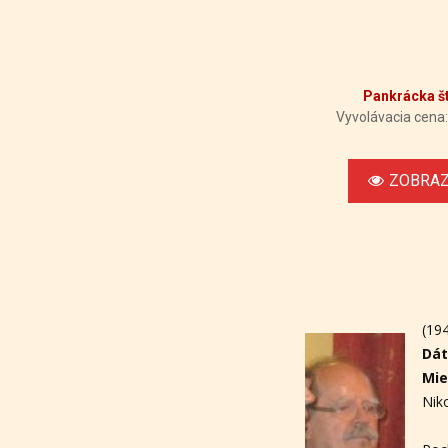
Pankrácka š
Vyvolávacia cena:
ZOBRAZ
(194
Dát
Mie
Nik