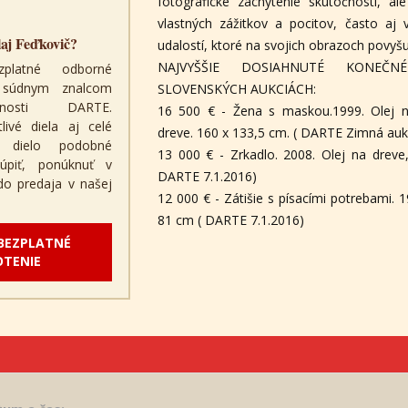
fotografické zachytenie skutočnosti, al
vlastných zážitkov a pocitov, často aj
aj Feďkovič?
udalostí, ktoré na svojich obrazoch povyšu
NAJVYŠŠIE DOSIAHNUTÉ KONEČ
zplatné odborné
a súdnym znalcom
SLOVENSKÝCH AUKCIÁCH:
čnosti DARTE.
16 500 € - Žena s maskou.1999. Olej n
ivé diela aj celé
dreve. 160 x 133,5 cm. ( DARTE Zimná auk
é dielo podobné
13 000 € - Zrkadlo. 2008. Olej na dreve,
úpiť, ponúknuť v
DARTE 7.1.2016)
 do predaja v našej
12 000 € - Zátišie s písacími potrebami. 1
81 cm ( DARTE 7.1.2016)
 BEZPLATNÉ
TENIE