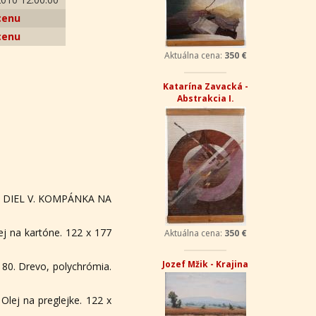
cenu
cenu
Aktuálna cena:
350 €
Katarína Zavacká -
Abstrakcia I.
 DIEL V. KOMPÁNKA NA
ej na kartóne. 122 x 177
Aktuálna cena:
350 €
Jozef Mžik - Krajina
 80. Drevo, polychrómia.
Olej na preglejke. 122 x