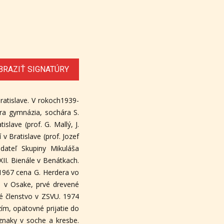
BRAZIŤ SIGNATÚRY
ratislave. V rokoch1939-
ra gymnázia, sochára S.
slave (prof. G. Mallý, J.
v Bratislave (prof. Jozef
adateľ Skupiny Mikuláša
XII. Bienále v Benátkach.
 1967 cena G. Herdera vo
0 v Osake, prvé drevené
né členstvo v ZSVU. 1974
ím, opätovné prijatie do
znaky v soche a kresbe.