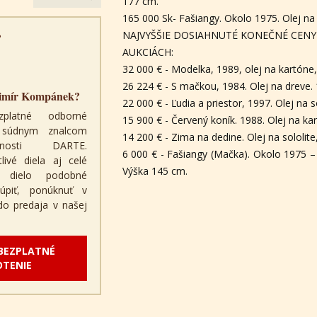
177 cm.
165 000 Sk- Fašiangy. Okolo 1975. Olej na 
NAJVYŠŠIE DOSIAHNUTÉ KONEČNÉ CENY
?
AUKCIÁCH:
32 000 € - Modelka, 1989, olej na kartóne,
26 224 € - S mačkou, 1984. Olej na dreve.
dimír Kompánek?
22 000 € - Ľudia a priestor, 1997. Olej na s
zplatné odborné
15 900 € - Červený koník. 1988. Olej na ka
a súdnym znalcom
14 200 € - Zima na dedine. Olej na sololite
čnosti DARTE.
6 000 € - Fašiangy (Mačka). Okolo 1975 –
ivé diela aj celé
Výška 145 cm.
é dielo podobné
úpiť, ponúknuť v
 do predaja v našej
 BEZPLATNÉ
TENIE