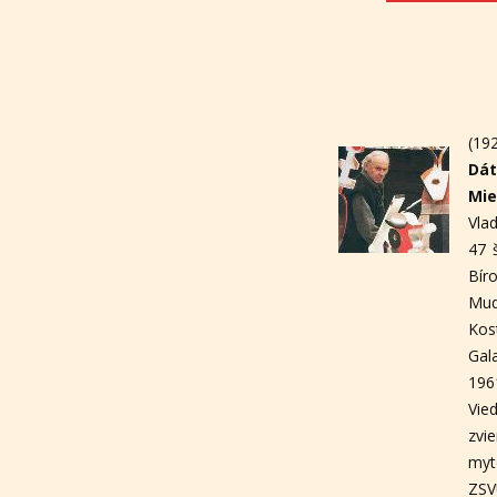
(19
Dát
Mie
Vla
47 
Bír
Mud
Kos
Gal
196
Vie
zvi
myt
ZSV