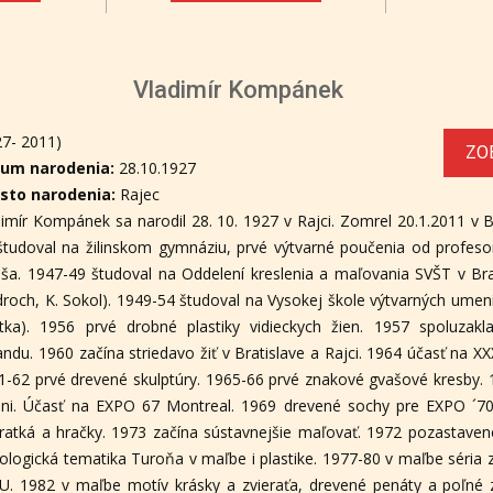
Vladimír Kompánek
27- 2011)
ZO
um narodenia:
28.10.1927
sto narodenia:
Rajec
dimír Kompánek sa narodil 28. 10. 1927 v Rajci. Zomrel 20.1.2011 v B
študoval na žilinskom gymnáziu, prvé výtvarné poučenia od profeso
oša. 1947-49 študoval na Oddelení kreslenia a maľovania SVŠT v Brati
roch, K. Sokol). 1949-54 študoval na Vysokej škole výtvarných umení 
tka). 1956 prvé drobné plastiky vidieckych žien. 1957 spoluzakl
andu. 1960 začína striedavo žiť v Bratislave a Rajci. 1964 účasť na XX
1-62 prvé drevené skulptúry. 1965-66 prvé znakové gvašové kresby.
dni. Účasť na EXPO 67 Montreal. 1969 drevené sochy pre EXPO ´7
eratká a hračky. 1973 začína sústavnejšie maľovať. 1972 pozastave
ologická tematika Turoňa v maľbe i plastike. 1977-80 v maľbe séria z
U. 1982 v maľbe motív krásky a zvieraťa, drevené penáty a poľné 