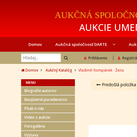
AUKČNÁ SPOLOČN
AUKCIE UMEN
Domov
Aukčná spoločnosť DARTE
Auk
Prihlásenie
Registrá
Domov
Aukčný Katalóg
Vladimír Kompánek - Žena
MENU
Predošlá položka
Biografie autorov
Bezplatné poradenstvo
Písali o nás
Video z aukcie
Fotogaléria
Výstavy