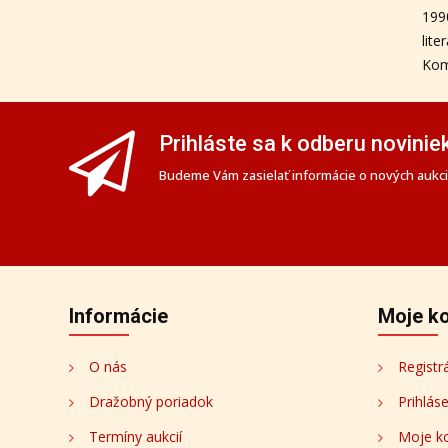
199
lit
Kom
Prihláste sa k odberu novinie
Budeme Vám zasielať informácie o nových aukciá
Informácie
Moje k
O nás
Registr
Dražobný poriadok
Prihlás
Termíny aukcií
Moje k