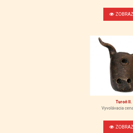
ZOBRAZ
Turoň II.
Vyvolávacia cena
ZOBRAZ