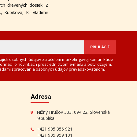
ch drevených dosiek. Z
., Kubíková, K.: Vladimír
ojich osobných údajov za účelom marketingovej komunikácie
formácií o novinkách prostredníctvom e-mailu a potvrdzujem,
adami spracovania osobných údajov
prevádzkovateľom.
Adresa
Nižný Hrušov 333, 094 22, Slovenská
republika
+421 905 356 921
+421 905 959 101