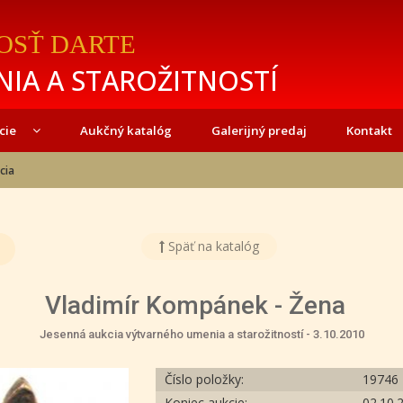
OSŤ DARTE
IA A STAROŽITNOSTÍ
cie
Aukčný katalóg
Galerijný predaj
Kontakt
cia
Späť na katalóg
Vladimír Kompánek - Žena
Jesenná aukcia výtvarného umenia a starožitností - 3.10.2010
Číslo položky:
19746
Koniec aukcie:
02.10.