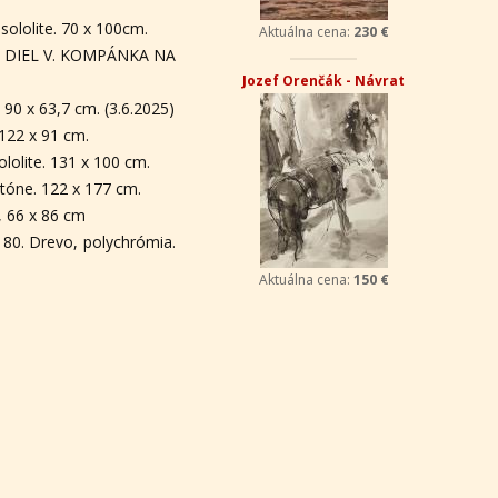
sololite. 70 x 100cm.
Aktuálna cena:
230 €
 DIEL V. KOMPÁNKA NA
Jozef Orenčák - Návrat
 90 x 63,7 cm. (3.6.2025)
 122 x 91 cm.
ololite. 131 x 100 cm.
rtóne. 122 x 177 cm.
, 66 x 86 cm
 80. Drevo, polychrómia.
Aktuálna cena:
150 €