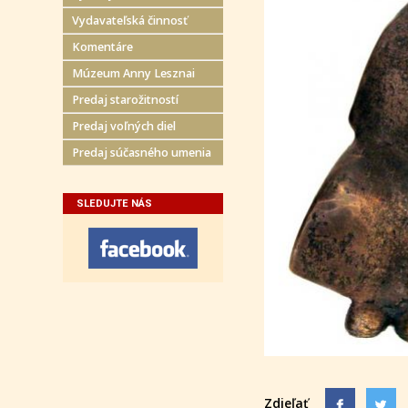
Vydavateľská činnosť
Komentáre
Múzeum Anny Lesznai
Predaj starožitností
Predaj voľných diel
Predaj súčasného umenia
SLEDUJTE NÁS
Zdieľať