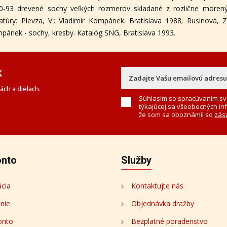
0-93 drevené sochy veľkých rozmerov skladané z rozlične morený
eratúry: Plevza, V.: Vladimír Kompánek. Bratislava 1988; Rusinová, Z
pánek - sochy, kresby. Katalóg SNG, Bratislava 1993.
k
ch a dielach.
Súhlasím so spracúvaním sv
týkajúcej sa všeobecných in
že som sa oboznámil so
zás
onto
Služby
ácia
Kontaktujte nás
enie
Objednávka dražby
onto
Bezplatné poradenstvo