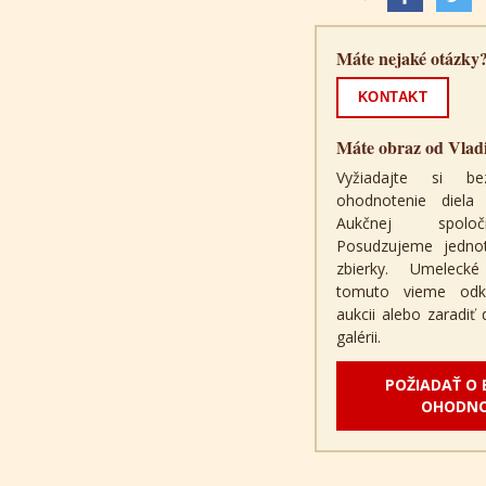
Máte nejaké otázky
KONTAKT
Máte obraz od Vla
Vyžiadajte si be
ohodnotenie diel
Aukčnej spolo
Posudzujeme jednotl
zbierky. Umeleck
tomuto vieme odk
aukcii alebo zaradiť
galérii.
POŽIADAŤ O
OHODNO