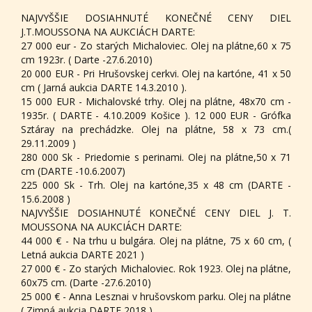
NAJVYŠŠIE DOSIAHNUTÉ KONEČNÉ CENY DIEL
J.T.MOUSSONA NA AUKCIÁCH DARTE:
27 000 eur - Zo starých Michaloviec. Olej na plátne,60 x 75
cm 1923r. ( Darte -27.6.2010)
20 000 EUR - Pri Hrušovskej cerkvi. Olej na kartóne, 41 x 50
cm ( Jarná aukcia DARTE 14.3.2010 ).
15 000 EUR - Michalovské trhy. Olej na plátne, 48x70 cm -
1935r. ( DARTE - 4.10.2009 Košice ). 12 000 EUR - Grófka
Sztáray na prechádzke. Olej na plátne, 58 x 73 cm.(
29.11.2009 )
280 000 Sk - Priedomie s perinami. Olej na plátne,50 x 71
cm (DARTE -10.6.2007)
225 000 Sk - Trh. Olej na kartóne,35 x 48 cm (DARTE -
15.6.2008 )
NAJVYŠŠIE DOSIAHNUTÉ KONEČNÉ CENY DIEL J. T.
MOUSSONA NA AUKCIÁCH DARTE:
44 000 € - Na trhu u bulgára. Olej na plátne, 75 x 60 cm, (
Letná aukcia DARTE 2021 )
27 000 € - Zo starých Michaloviec. Rok 1923. Olej na plátne,
60x75 cm. (Darte -27.6.2010)
25 000 € - Anna Lesznai v hrušovskom parku. Olej na plátne
( Zimná aukcia DARTE 2018 )