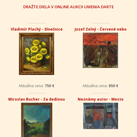
DRAŽTE DIELA V ONLINE AUKCII UMENIA DARTE
Vladimír Plachý - Slnečnice
Jozef Zelný - Červené nebo
Aktuálna cena:
750 €
Aktuálna cena:
850 €
Miroslav Bucher - Za dedinou
Neznámy autor - Mesto