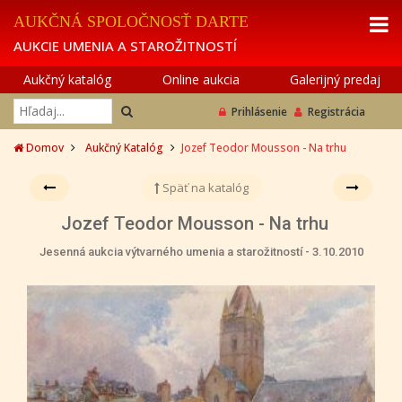
AUKČNÁ SPOLOČNOSŤ DARTE
AUKCIE UMENIA A STAROŽITNOSTÍ
Aukčný katalóg
Online aukcia
Galerijný predaj
Prihlásenie
Registrácia
Domov
Aukčný Katalóg
Jozef Teodor Mousson - Na trhu
Späť na katalóg
Jozef Teodor Mousson - Na trhu
Jesenná aukcia výtvarného umenia a starožitností - 3.10.2010