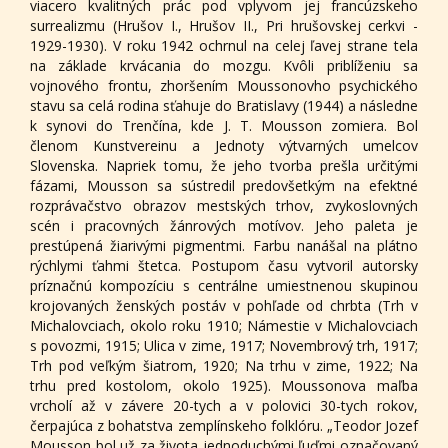
viacero kvalitných prác pod vplyvom jej francúzskeho
surrealizmu (Hrušov I., Hrušov II., Pri hrušovskej cerkvi -
1929-1930). V roku 1942 ochrnul na celej ľavej strane tela
na základe krvácania do mozgu. Kvôli priblíženiu sa
vojnového frontu, zhoršením Moussonovho psychického
stavu sa celá rodina sťahuje do Bratislavy (1944) a následne
k synovi do Trenčína, kde J. T. Mousson zomiera. Bol
členom Kunstvereinu a Jednoty výtvarných umelcov
Slovenska. Napriek tomu, že jeho tvorba prešla určitými
fázami, Mousson sa sústredil predovšetkým na efektné
rozprávačstvo obrazov mestských trhov, zvykoslovných
scén i pracovných žánrových motívov. Jeho paleta je
prestúpená žiarivými pigmentmi. Farbu nanášal na plátno
rýchlymi ťahmi štetca. Postupom času vytvoril autorsky
príznačnú kompozíciu s centrálne umiestnenou skupinou
krojovaných ženských postáv v pohľade od chrbta (Trh v
Michalovciach, okolo roku 1910; Námestie v Michalovciach
s povozmi, 1915; Ulica v zime, 1917; Novembrový trh, 1917;
Trh pod veľkým šiatrom, 1920; Na trhu v zime, 1922; Na
trhu pred kostolom, okolo 1925). Moussonova maľba
vrcholí až v závere 20-tych a v polovici 30-tych rokov,
čerpajúca z bohatstva zemplínskeho folklóru. „Teodor Jozef
Mousson bol už za života jednoduchými ľuďmi označovaný