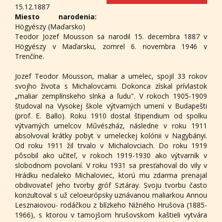
15.12.1887
Miesto narodenia:
Högyészy (Maďarsko)
Teodor Jozef Mousson sa narodil 15. decembra 1887 v
Högyészy v Maďarsku, zomrel 6. novembra 1946 v
Trenčíne.
Jozef Teodor Mousson, maliar a umelec, spojil 33 rokov
svojho života s Michalovcami. Dokonca získal prívlastok
„maliar zemplínskeho slnka a ľudu". V rokoch 1905-1909
študoval na Vysokej škole výtvarných umení v Budapešti
(prof. E. Ballo). Roku 1910 dostal štipendium od spolku
výtvarných umelcov Művészház, následne v roku 1911
absolvoval krátky pobyt v umeleckej kolónii v Nagybányi.
Od roku 1911 žil trvalo v Michalovciach. Do roku 1919
pôsobil ako učiteľ, v rokoch 1919-1930 ako výtvarník v
slobodnom povolaní. V roku 1931 sa presťahoval do vily v
Hrádku neďaleko Michaloviec, ktorú mu zdarma prenajal
obdivovateľ jeho tvorby gróf Sztáray. Svoju tvorbu často
konzultoval s už celoeurópsky uznávanou maliarkou Annou
Lesznaiovou- rodáčkou z blízkeho Nižného Hrušova (1885-
1966), s ktorou v tamojšom hrušovskom kaštieli vytvára