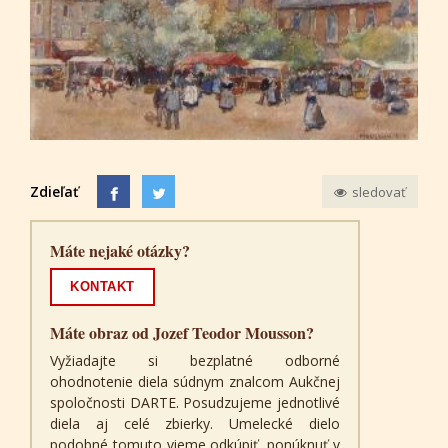
Zdieľať
sledovať
Máte nejaké otázky?
KONTAKT
Máte obraz od Jozef Teodor Mousson?
Vyžiadajte si bezplatné odborné
ohodnotenie diela súdnym znalcom Aukčnej
spoločnosti DARTE. Posudzujeme jednotlivé
diela aj celé zbierky. Umelecké dielo
podobné tomuto vieme odkúpiť, ponúknuť v