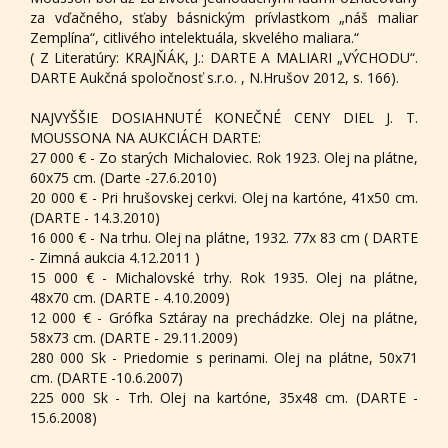
za vďačného, sťaby básnickým prívlastkom „náš maliar
Zemplína“, citlivého intelektuála, skvelého maliara.“
( Z Literatúry: KRAJŇÁK, J.: DARTE A MALIARI „VÝCHODU“.
DARTE Aukčná spoločnosť s.r.o. , N.Hrušov 2012, s. 166).
NAJVYŠŠIE DOSIAHNUTÉ KONEČNÉ CENY DIEL J. T.
MOUSSONA NA AUKCIÁCH DARTE:
27 000 € - Zo starých Michaloviec. Rok 1923. Olej na plátne,
60x75 cm. (Darte -27.6.2010)
20 000 € - Pri hrušovskej cerkvi. Olej na kartóne, 41x50 cm.
(DARTE - 14.3.2010)
16 000 € - Na trhu. Olej na plátne, 1932. 77x 83 cm ( DARTE
- Zimná aukcia 4.12.2011 )
15 000 € - Michalovské trhy. Rok 1935. Olej na plátne,
48x70 cm. (DARTE - 4.10.2009)
12 000 € - Grófka Sztáray na prechádzke. Olej na plátne,
58x73 cm. (DARTE - 29.11.2009)
280 000 Sk - Priedomie s perinami. Olej na plátne, 50x71
cm. (DARTE -10.6.2007)
225 000 Sk - Trh. Olej na kartóne, 35x48 cm. (DARTE -
15.6.2008)