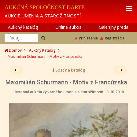
AUKČNÁ SPOLOČNOSŤ DARTE
AUKCIE UMENIA A STAROŽITNOSTÍ
Aukčný katalóg
Online aukcia
Galerijný predaj
Prihlásenie
Registrácia
Domov
Aukčný Katalóg
Maximilián Schurmann - Motív z Francúzska
Späť na katalóg
Maximilián Schurmann - Motív z Francúzska
Jesenná aukcia výtvarného umenia a starožitností - 3.10.2010