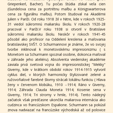
Griepenkerl, Bacher). Tu počas štúdia získal veľa cien
(Gundelova cena za portrétnu maľbu a Königswarterova
cena za figurálnu maľbu). Potom študoval na Akadémii
Julien v Paríži. Od roku 1918 žil v Nitre, kde v rokoch 1925-
31 viedol súkromnú maliarsku školu. V rokoch 1920-28
pracoval v Paríži.V roku 1938 si otvoril v Bratislave
súkromnú maliarsku školu. Neskôr v rokoch 1941-45
pôsobil ako profesor na Oddelení kreslenia a maľovania
bratislavskej SVŠT. O Schurmannovi je známe, že vo svojej
tvorbe inklinoval k monetovskému impresionizmu ( s
Monetom sa Schurmann spoznal osobne, dokonca maľoval
v záhrade jeho ateliéru). Absolventa viedenskej akadémie
zaviala prvá svetová vojna do impresionistickej "Mekky"
Giverny, kde v krátkom období rokov 1914-1915 vytvoril
cyklus diel, v ktorých harmonicky štylizované zelené a
ružovofialové farebné škvrny strácali lokálnu funkciu ( Hlava
ženy v červenom klobúku, 1910 --1914; Ráno v Giverny,
1914; Záhrada Clauda Moneta 1914; Kosenie sena v
Giverny, 1914; Tri stromy v hmle, 1914). Tento nádejný
začiatok však predčasne ukončila maliarova internácia ako
cudzinca vo francúzskom Espalione. Schurmann sa pokúsil
znova nadviazať na francúzske východiská až od polovice