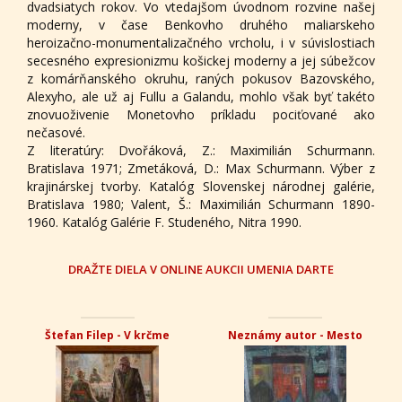
dvadsiatych rokov. Vo vtedajšom úvodnom rozvine našej
moderny, v čase Benkovho druhého maliarskeho
heroizačno-monumentalizačného vrcholu, i v súvislostiach
secesného expresionizmu košickej moderny a jej súbežcov
z komárňanského okruhu, raných pokusov Bazovského,
Alexyho, ale už aj Fullu a Galandu, mohlo však byť takéto
znovuoživenie Monetovho príkladu pociťované ako
nečasové.
Z literatúry: Dvořáková, Z.: Maximilián Schurmann.
Bratislava 1971; Zmetáková, D.: Max Schurmann. Výber z
krajinárskej tvorby. Katalóg Slovenskej národnej galérie,
Bratislava 1980; Valent, Š.: Maximilián Schurmann 1890-
1960. Katalóg Galérie F. Studeného, Nitra 1990.
DRAŽTE DIELA V ONLINE AUKCII UMENIA DARTE
Štefan Filep - V krčme
Neznámy autor - Mesto