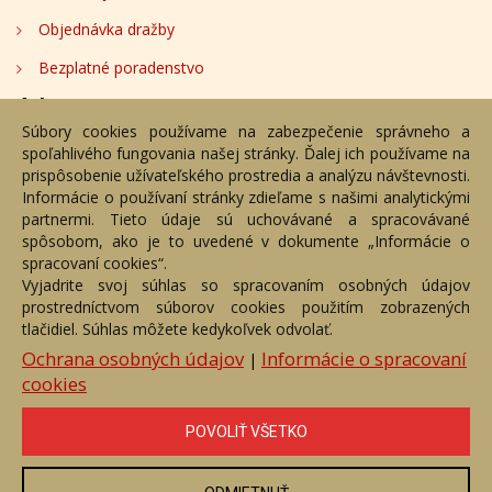
Objednávka dražby
Bezplatné poradenstvo
Adresa
Súbory cookies používame na zabezpečenie správneho a
spoľahlivého fungovania našej stránky. Ďalej ich používame na
Nižný Hrušov 333, 094 22, Slovenská republika
prispôsobenie užívateľského prostredia a analýzu návštevnosti.
Informácie o používaní stránky zdieľame s našimi analytickými
+421 905 356 921
partnermi. Tieto údaje sú uchovávané a spracovávané
+421 905 959 101
spôsobom, ako je to uvedené v dokumente „Informácie o
dartesro@dartesro.sk
spracovaní cookies“.
Vyjadrite svoj súhlas so spracovaním osobných údajov
prostredníctvom súborov cookies použitím zobrazených
Hlavná stránka
Aukčný katalóg
Objednávka dražby
tlačidiel. Súhlas môžete kedykoľvek odvolať.
Termíny aukcií
Online Aukcia
Ochrana osobných údajov
Informácie o spracovaní
|
cookies
DARTE AUKČNÁ SPOLOČNOSŤ s.r.o. © 2007 - 2026
Akékoľvek používanie obrazových a textových súčastí tejto stránky je
podmienené výslovným súhlasom jej vlastníka. Všetky práva sú
POVOLIŤ VŠETKO
vyhradené.