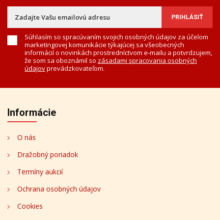
Súhlasím so spracúvaním svojich osobných údajov za účelom
marketingovej komunikácie týkajúcej sa všeobecných
informácií o novinkách prostredníctvom e-mailu a potvrdzujem,
že som sa oboznámil so
zásadami spracovania osobných
údajov
prevádzkovateľom.
Informácie
O nás
Dražobný poriadok
Termíny aukcií
Ochrana osobných údajov
Cookies