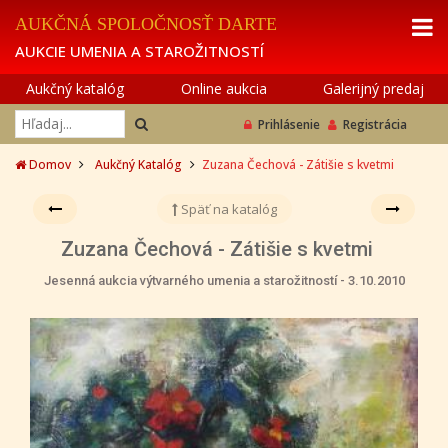
AUKČNÁ SPOLOČNOSŤ DARTE
AUKCIE UMENIA A STAROŽITNOSTÍ
Aukčný katalóg
Online aukcia
Galerijný predaj
Prihlásenie
Registrácia
Domov
Aukčný Katalóg
Zuzana Čechová - Zátišie s kvetmi
Späť na katalóg
Zuzana Čechová - Zátišie s kvetmi
Jesenná aukcia výtvarného umenia a starožitností - 3.10.2010