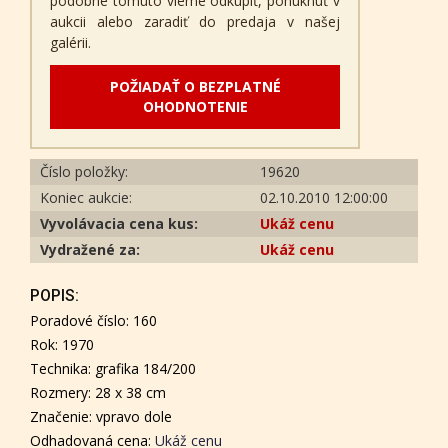
podobné tomuto vieme odkúpiť, ponúknuť v
aukcii alebo zaradiť do predaja v našej
galérii.
POŽIADAŤ O BEZPLATNÉ
OHODNOTENIE
Číslo položky:
19620
Koniec aukcie:
02.10.2010 12:00:00
Vyvolávacia cena kus:
Ukáž cenu
Vydražené za:
Ukáž cenu
POPIS:
Poradové číslo: 160
Rok: 1970
Technika: grafika 184/200
Rozmery: 28 x 38 cm
Značenie: vpravo dole
Odhadovaná cena:
Ukáž cenu