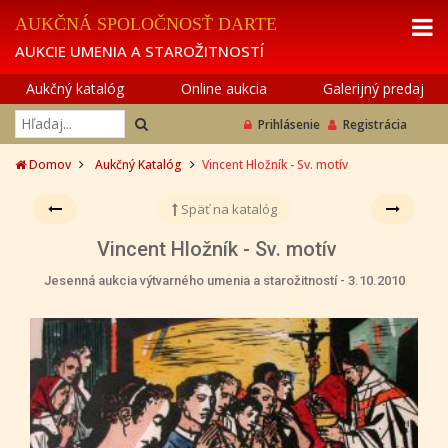
AUKČNÁ SPOLOČNOSŤ DARTE
AUKCIE UMENIA A STAROŽITNOSTÍ
Aukčný katalóg
Online aukcia
Galerijný predaj
Prihlásenie
Registrácia
Domov
Aukčný Katalóg
Vincent Hložník - Sv. motív
Späť na katalóg
Vincent Hložník - Sv. motív
Jesenná aukcia výtvarného umenia a starožitností - 3.10.2010