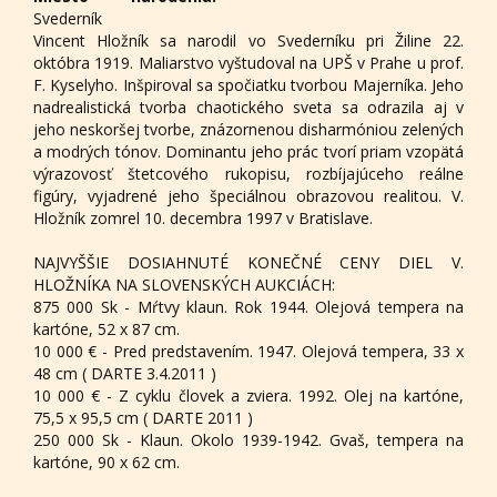
Svederník
Vincent Hložník sa narodil vo Svederníku pri Žiline 22.
októbra 1919. Maliarstvo vyštudoval na UPŠ v Prahe u prof.
F. Kyselyho. Inšpiroval sa spočiatku tvorbou Majerníka. Jeho
nadrealistická tvorba chaotického sveta sa odrazila aj v
jeho neskoršej tvorbe, znázornenou disharmóniou zelených
a modrých tónov. Dominantu jeho prác tvorí priam vzopätá
výrazovosť štetcového rukopisu, rozbíjajúceho reálne
figúry, vyjadrené jeho špeciálnou obrazovou realitou. V.
Hložník zomrel 10. decembra 1997 v Bratislave.
NAJVYŠŠIE DOSIAHNUTÉ KONEČNÉ CENY DIEL V.
HLOŽNÍKA NA SLOVENSKÝCH AUKCIÁCH:
875 000 Sk - Mŕtvy klaun. Rok 1944. Olejová tempera na
kartóne, 52 x 87 cm.
10 000 € - Pred predstavením. 1947. Olejová tempera, 33 x
48 cm ( DARTE 3.4.2011 )
10 000 € - Z cyklu človek a zviera. 1992. Olej na kartóne,
75,5 x 95,5 cm ( DARTE 2011 )
250 000 Sk - Klaun. Okolo 1939-1942. Gvaš, tempera na
kartóne, 90 x 62 cm.