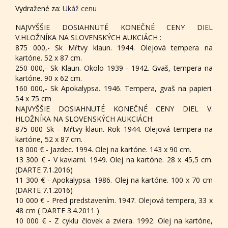
Vydražené za:
Ukáž cenu
NAJVYŠŠIE DOSIAHNUTÉ KONEČNÉ CENY DIEL
V.HLOŽNÍKA NA SLOVENSKÝCH AUKCIÁCH :
875 000,- Sk Mŕtvy klaun. 1944. Olejová tempera na
kartóne. 52 x 87 cm.
250 000,- Sk Klaun. Okolo 1939 - 1942. Gvaš, tempera na
kartóne. 90 x 62 cm.
160 000,- Sk Apokalypsa. 1946. Tempera, gvaš na papieri.
54 x 75 cm
NAJVYŠŠIE DOSIAHNUTÉ KONEČNÉ CENY DIEL V.
HLOŽNÍKA NA SLOVENSKÝCH AUKCIÁCH:
875 000 Sk - Mŕtvy klaun. Rok 1944. Olejová tempera na
kartóne, 52 x 87 cm.
18 000 € - Jazdec. 1994. Olej na kartóne. 143 x 90 cm.
13 300 € - V kaviarni. 1949. Olej na kartóne. 28 x 45,5 cm.
(DARTE 7.1.2016)
11 300 € - Apokalypsa. 1986. Olej na kartóne. 100 x 70 cm
(DARTE 7.1.2016)
10 000 € - Pred predstavením. 1947. Olejová tempera, 33 x
48 cm ( DARTE 3.4.2011 )
10 000 € - Z cyklu človek a zviera. 1992. Olej na kartóne,