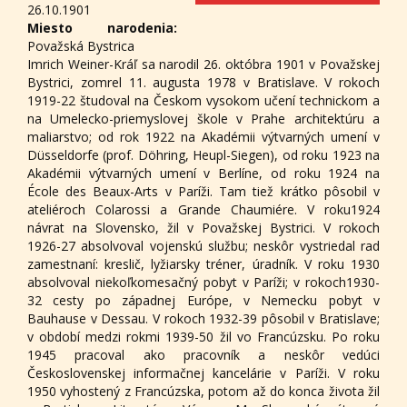
26.10.1901
Miesto narodenia:
Považská Bystrica
Imrich Weiner-Kráľ sa narodil 26. októbra 1901 v Považskej
Bystrici, zomrel 11. augusta 1978 v Bratislave. V rokoch
1919-22 študoval na Českom vysokom učení technickom a
na Umelecko-priemyslovej škole v Prahe architektúru a
maliarstvo; od rok 1922 na Akadémii výtvarných umení v
Düsseldorfe (prof. Döhring, Heupl-Siegen), od roku 1923 na
Akadémii výtvarných umení v Berlíne, od roku 1924 na
École des Beaux-Arts v Paríži. Tam tiež krátko pôsobil v
ateliéroch Colarossi a Grande Chaumiére. V roku1924
návrat na Slovensko, žil v Považskej Bystrici. V rokoch
1926-27 absolvoval vojenskú službu; neskôr vystriedal rad
zamestnaní: kreslič, lyžiarsky tréner, úradník. V roku 1930
absolvoval niekoľkomesačný pobyt v Paríži; v rokoch1930-
32 cesty po západnej Európe, v Nemecku pobyt v
Bauhause v Dessau. V rokoch 1932-39 pôsobil v Bratislave;
v období medzi rokmi 1939-50 žil vo Francúzsku. Po roku
1945 pracoval ako pracovník a neskôr vedúci
Československej informačnej kancelárie v Paríži. V roku
1950 vyhostený z Francúzska, potom až do konca života žil