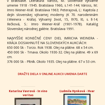
v Bratislave. Literatúra: Váross, M.: Slovenské výtvarné
umenie 1918 -1945. Bratislava 1960, s.141-144; Váross, M.:
Imro Weiner-Kráľ. Bratislava 1963; Peterajová, Ľ.: Kapitola z
dejín slovenskej výtvarnej moderny (K 70. narodeninám
I.Weinera - Kráľa). Výtvarný život, 15, l970, l0, s. ll-14;
Ilečková, S.: Imro Weiner-Kráľ (1901-1978). Katalóg
Slovenskej národnej galérie. Bratislava 1991.
NAJVYŠŠIE KONEČNÉ CENY DIEL IMRICHA WEINERA -
KRÁĽA DOSIAHNUTÉ NA SLOVENSKÝCH AUKCIÁCH:
650 000 Sk - Torzo. Rok 1938. Olej na plátne. 68 x 54 cm.
450 000 Sk - Trnava. Okolo 1930-32. Olej na plátne. 49 x 69
cm.
376 000 Sk - Pltník. Okolo 1935. Olej na plátne. 67 x 53 cm.
DRAŽTE DIELA V ONLINE AUKCII UMENIA DARTE
Katarína Vavrová - In vino
Ľudmila Hynková - Hvar
veritas