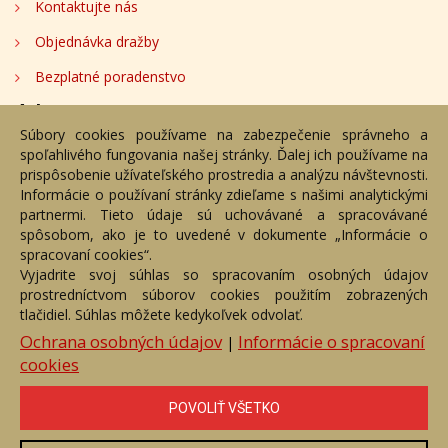
Kontaktujte nás
Objednávka dražby
Bezplatné poradenstvo
Adresa
Súbory cookies používame na zabezpečenie správneho a
spoľahlivého fungovania našej stránky. Ďalej ich používame na
Nižný Hrušov 333, 094 22, Slovenská republika
prispôsobenie užívateľského prostredia a analýzu návštevnosti.
Informácie o používaní stránky zdieľame s našimi analytickými
+421 905 356 921
partnermi. Tieto údaje sú uchovávané a spracovávané
+421 905 959 101
spôsobom, ako je to uvedené v dokumente „Informácie o
dartesro@dartesro.sk
spracovaní cookies“.
Vyjadrite svoj súhlas so spracovaním osobných údajov
prostredníctvom súborov cookies použitím zobrazených
tlačidiel. Súhlas môžete kedykoľvek odvolať.
Hlavná stránka
Aukčný katalóg
Objednávka dražby
Termíny aukcií
Online Aukcia
Ochrana osobných údajov
Informácie o spracovaní
|
cookies
DARTE AUKČNÁ SPOLOČNOSŤ s.r.o. © 2007 - 2026
Akékoľvek používanie obrazových a textových súčastí tejto stránky je
podmienené výslovným súhlasom jej vlastníka. Všetky práva sú
POVOLIŤ VŠETKO
vyhradené.