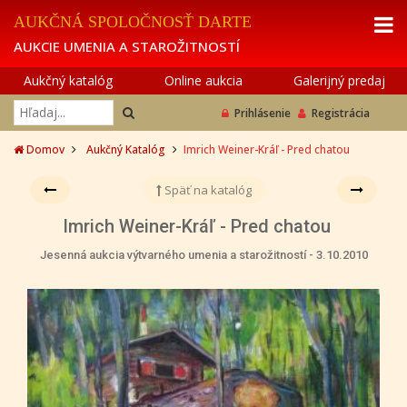
AUKČNÁ SPOLOČNOSŤ DARTE
AUKCIE UMENIA A STAROŽITNOSTÍ
Aukčný katalóg
Online aukcia
Galerijný predaj
Prihlásenie
Registrácia
Domov
Aukčný Katalóg
Imrich Weiner-Kráľ - Pred chatou
Späť na katalóg
Imrich Weiner-Kráľ - Pred chatou
Jesenná aukcia výtvarného umenia a starožitností - 3.10.2010