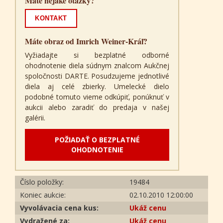
Máte nejaké otázky?
KONTAKT
Máte obraz od Imrich Weiner-Kráľ?
Vyžiadajte si bezplatné odborné
ohodnotenie diela súdnym znalcom Aukčnej
spoločnosti DARTE. Posudzujeme jednotlivé
diela aj celé zbierky. Umelecké dielo
podobné tomuto vieme odkúpiť, ponúknuť v
aukcii alebo zaradiť do predaja v našej
galérii.
POŽIADAŤ O BEZPLATNÉ
OHODNOTENIE
Číslo položky:
19484
Koniec aukcie:
02.10.2010 12:00:00
Vyvolávacia cena kus:
Ukáž cenu
Vydražené za:
Ukáž cenu