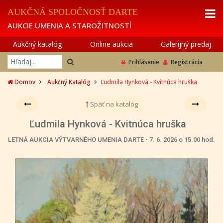
AUKČNÁ SPOLOČNOSŤ DARTE
AUKCIE UMENIA A STAROŽITNOSTÍ
Aukčný katalóg
Online aukcia
Galerijný predaj
Prihlásenie
Registrácia
Domov
Aukčný Katalóg
Ľudmila Hynková - Kvitnúca hruška
Späť na katalóg
Ľudmila Hynková - Kvitnúca hruška
LETNÁ AUKCIA VÝTVARNÉHO UMENIA DARTE - 7. 6. 2026 o 15.00 hod.