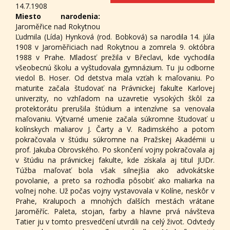
14.7.1908
Miesto narodenia:
Jaroměřice nad Rokytnou
Ľudmila (Lída) Hynková (rod. Bobková) sa narodila 14. júla
1908 v Jaroměřiciach nad Rokytnou a zomrela 9. októbra
1988 v Prahe. Mladosť prežila v Břeclavi, kde vychodila
všeobecnú školu a vyštudovala gymnázium. Tu ju odborne
viedol B. Hoser. Od detstva mala vzťah k maľovaniu. Po
maturite začala študovať na Právnickej fakulte Karlovej
univerzity, no vzhľadom na uzavretie vysokých škôl za
protektorátu prerušila štúdium a intenzívne sa venovala
maľovaniu. Výtvarné umenie začala súkromne študovať u
kolínskych maliarov J. Čarty a V. Radimského a potom
pokračovala v štúdiu súkromne na Pražskej Akadémii u
prof. Jakuba Obrovského. Po skončení vojny pokračovala aj
v štúdiu na právnickej fakulte, kde získala aj titul JUDr.
Túžba maľovať bola však silnejšia ako advokátske
povolanie, a preto sa rozhodla pôsobiť ako maliarka na
voľnej nohe. Už počas vojny vystavovala v Kolíne, neskôr v
Prahe, Kralupoch a mnohých ďalších mestách vrátane
Jaroměříc. Paleta, stojan, farby a hlavne prvá návšteva
Tatier ju v tomto presvedčení utvrdili na celý život. Odvtedy