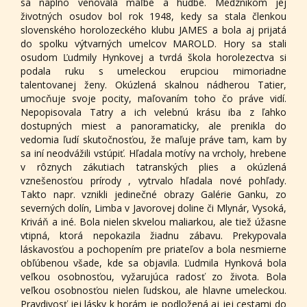
sa naplno venovala maľbe a hudbe. Medzníkom jej
životných osudov bol rok 1948, kedy sa stala členkou
slovenského horolozeckého klubu JAMES a bola aj prijatá
do spolku výtvarných umelcov MAROLD. Hory sa stali
osudom Ľudmily Hynkovej a tvrdá škola horolezectva si
podala ruku s umeleckou erupciou mimoriadne
talentovanej ženy. Okúzlená skalnou nádherou Tatier,
umocňuje svoje pocity, maľovaním toho čo práve vidí.
Nepopisovala Tatry a ich velebnú krásu iba z ľahko
dostupných miest a panoramaticky, ale prenikla do
vedomia ľudí skutočnosťou, že maľuje práve tam, kam by
sa iní neodvážili vstúpiť. Hľadala motívy na vrcholy, hrebene
v rôznych zákutiach tatranských plies a okúzlená
vznešenosťou prírody , vytrvalo hľadala nové pohľady.
Takto napr. vznikli jedinečné obrazy Galérie Ganku, zo
severných dolín, Limba v Javorovej doline či Mlynár, Vysoká,
Kriváň a iné. Bola nielen skvelou maliarkou, ale tiež úžasne
vtipná, ktorá nepokazila žiadnu zábavu. Prekypovala
láskavosťou a pochopením pre priateľov a bola nesmierne
obľúbenou všade, kde sa objavila. Ľudmila Hynková bola
veľkou osobnosťou, vyžarujúca radosť zo života. Bola
veľkou osobnosťou nielen ľudskou, ale hlavne umeleckou.
Pravdivosť jej lásky k horám je podložená aj jej cestami do