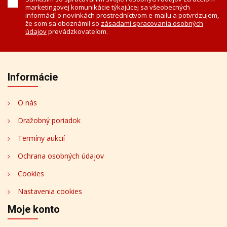
marketingovej komunikácie týkajúcej sa všeobecných
informácií o novinkách prostredníctvom e-mailu a potvrdzujem,
že som sa oboznámil so
zásadami spracovania osobných
údajov
prevádzkovateľom.
Informácie
O nás
Dražobný poriadok
Termíny aukcií
Ochrana osobných údajov
Cookies
Nastavenia cookies
Moje konto