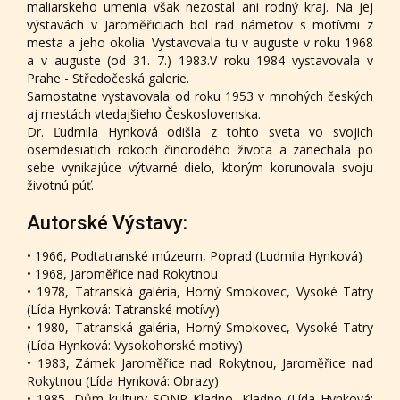
maliarskeho umenia však nezostal ani rodný kraj. Na jej
výstavách v Jaroměřiciach bol rad námetov s motívmi z
mesta a jeho okolia. Vystavovala tu v auguste v roku 1968
a v auguste (od 31. 7.) 1983.V roku 1984 vystavovala v
Prahe - Středočeská galerie.
Samostatne vystavovala od roku 1953 v mnohých českých
aj mestách vtedajšieho Československa.
Dr. Ľudmila Hynková odišla z tohto sveta vo svojich
osemdesiatich rokoch činorodého života a zanechala po
sebe vynikajúce výtvarné dielo, ktorým korunovala svoju
životnú púť.
Autorské Výstavy:
• 1966, Podtatranské múzeum, Poprad (Ludmila Hynková)
• 1968, Jaroměřice nad Rokytnou
• 1978, Tatranská galéria, Horný Smokovec, Vysoké Tatry
(Lída Hynková: Tatranské motívy)
• 1980, Tatranská galéria, Horný Smokovec, Vysoké Tatry
(Lída Hynková: Vysokohorské motivy)
• 1983, Zámek Jaroměřice nad Rokytnou, Jaroměřice nad
Rokytnou (Lída Hynková: Obrazy)
• 1985, Dům kultury SONP Kladno, Kladno (Lída Hynková: