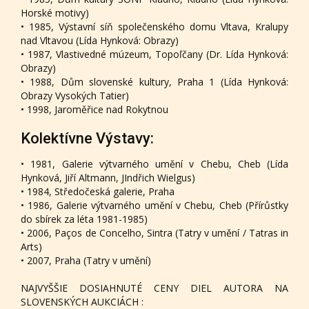
Horské motivy)
• 1985, Výstavní síň společenského domu Vltava, Kralupy
nad Vltavou (Lída Hynková: Obrazy)
• 1987, Vlastivedné múzeum, Topoľčany (Dr. Lída Hynková:
Obrazy)
• 1988, Dům slovenské kultury, Praha 1 (Lída Hynková:
Obrazy Vysokých Tatier)
• 1998, Jaroměřice nad Rokytnou
Kolektívne Výstavy:
• 1981, Galerie výtvarného umění v Chebu, Cheb (Lída
Hynková, Jiří Altmann, JIndřich Wielgus)
• 1984, Středočeská galerie, Praha
• 1986, Galerie výtvarného umění v Chebu, Cheb (Přírůstky
do sbírek za léta 1981-1985)
• 2006, Paços de Concelho, Sintra (Tatry v umění / Tatras in
Arts)
• 2007, Praha (Tatry v umění)
NAJVYŠŠIE DOSIAHNUTÉ CENY DIEL AUTORA NA
SLOVENSKÝCH AUKCIÁCH :