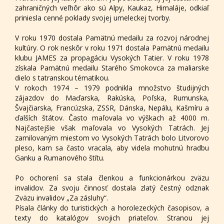
zahraničných veľhôr ako sú Alpy, Kaukaz, Himaláje, odkiaľ
priniesla cenné poklady svojej umeleckej tvorby.
V roku 1970 dostala Pamätnú medailu za rozvoj národnej
kultúry. O rok neskôr v roku 1971 dostala Pamätnú medailu
klubu JAMES za propagáciu Vysokých Tatier. V roku 1978
získala Pamätnú medailu Starého Smokovca za maliarske
dielo s tatranskou tématikou.
V rokoch 1974 – 1979 podnikla množstvo študijných
zájazdov do Maďarska, Rakúska, Poľska, Rumunska,
Švajčiarska, Francúzska, ZSSR, Dánska, Nepálu, Kašmíru a
ďalších štátov. Často maľovala vo výškach až 4000 m.
Najčastejšie však maľovala vo Vysokých Tatrách. Jej
zamilovaným miestom vo Vysokých Tatrách bolo Litvorovo
pleso, kam sa často vracala, aby videla mohutnú hradbu
Ganku a Rumanového štítu.
Po ochorení sa stala členkou a funkcionárkou zväzu
invalidov. Za svoju činnosť dostala zlatý čestný odznak
Zväzu invalidov „Za zásluhy“.
Písala články do turistických a horolezeckých časopisov, a
texty do katalógov svojich priateľov. Stranou jej