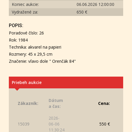
Koniec aukcie:
06.06.2026 12:00:00
Vydražené za:
650 €
POPIS:
Poradové číslo: 26
Rok: 1984
Technika: akvarel na papieri
Rozmery: 45 x 29,5 cm
Značenie: vľavo dole " Orenčák 84"
Priebeh aukcie
Dátum
Zákazník:
Cena:
a čas:
2026-
15039
06-06
550 €
11:30:24