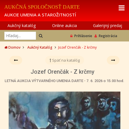
AUKČNÁ SPOLOČNOSŤ DARTE
AUKCIE UMENIA A STAROŽITNOSTÍ
Aukčný katalóg
Online aukcia
Galerijný predaj
Prihlásenie
Registrácia
Domov
Aukčný Katalóg
Jozef Orenčák - Z krčmy
Späť na katalóg
Jozef Orenčák - Z krčmy
LETNÁ AUKCIA VÝTVARNÉHO UMENIA DARTE - 7. 6. 2026 o 15.00 hod.