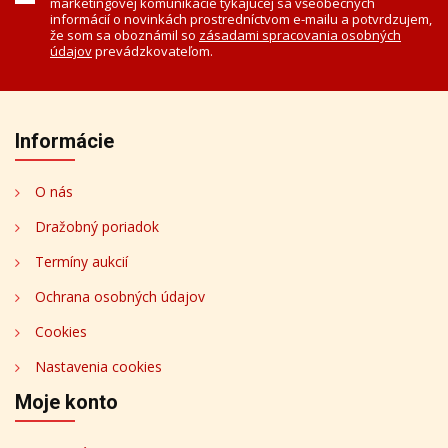
marketingovej komunikácie týkajúcej sa všeobecných
informácií o novinkách prostredníctvom e-mailu a potvrdzujem,
že som sa oboznámil so
zásadami spracovania osobných
údajov
prevádzkovateľom.
Informácie
O nás
Dražobný poriadok
Termíny aukcií
Ochrana osobných údajov
Cookies
Nastavenia cookies
Moje konto