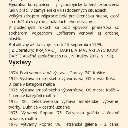
Figurálna kompozícia – psychologicky ladené zobrazenia
ľudí v práci, v zamyslení či v každodenných situáciách.
Veľkým zdrojom inšpirácie bola pre Orenčáka hudba, ktorá
sa odrážala v rytme a náladách jeho obrazov.
V posledných rokoch sa pod vplyvom priateľstva so
sochárom Vojtechom Löfflerom venoval aj drobnej
plastike.
Bol aktívny až do svojej smrti 26. septembra 1999.
( Z Literatúry: KRAJŇÁK, J.: DARTE A MALIARI „VÝCHODU“.
DARTE Aukčná spoločnosť s.r.o. , N.Hrušov 2012, s. 190).
Výstavy
1974: Prvá samostatná výstava „Obrazy '74“, Košice
1975: Výstava amatérskeho výtvarníctva, OS mesta Košíc –
3. cena v kategórii maľba
1975: Výstava amatérskeho výtvarníctva, OS mesta Košíc –
1. cena v kategórii maľba
1975: XIII. Celoslovenská výstava amatérskej výtvarnej
tvorby, Dubnica – čestné uznanie
1975: Výtvarný Poprad '75, Tatranská galéria – čestné
uznanie, maľba
1976: Výtvarný Poprad '76, Tatranská galéria – 3. cena,