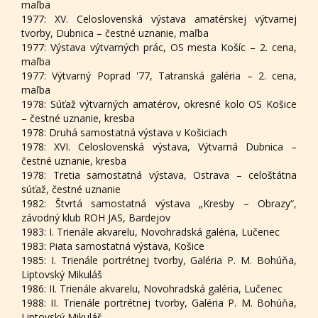
maľba
1977: XV. Celoslovenská výstava amatérskej výtvarnej
tvorby, Dubnica – čestné uznanie, maľba
1977: Výstava výtvarných prác, OS mesta Košíc – 2. cena,
maľba
1977: Výtvarný Poprad '77, Tatranská galéria – 2. cena,
maľba
1978: Súťaž výtvarných amatérov, okresné kolo OS Košice
– čestné uznanie, kresba
1978: Druhá samostatná výstava v Košiciach
1978: XVI. Celoslovenská výstava, Výtvarná Dubnica –
čestné uznanie, kresba
1978: Tretia samostatná výstava, Ostrava – celoštátna
súťaž, čestné uznanie
1982: Štvrtá samostatná výstava „Kresby – Obrazy“,
závodný klub ROH JAS, Bardejov
1983: I. Trienále akvarelu, Novohradská galéria, Lučenec
1983: Piata samostatná výstava, Košice
1985: I. Trienále portrétnej tvorby, Galéria P. M. Bohúňa,
Liptovský Mikuláš
1986: II. Trienále akvarelu, Novohradská galéria, Lučenec
1988: II. Trienále portrétnej tvorby, Galéria P. M. Bohúňa,
Liptovský Mikuláš