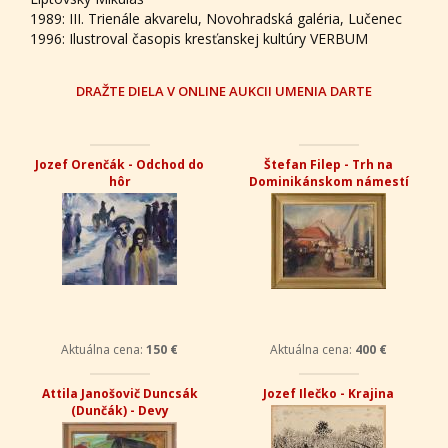
1989: III. Trienále akvarelu, Novohradská galéria, Lučenec
1996: Ilustroval časopis kresťanskej kultúry VERBUM
DRAŽTE DIELA V ONLINE AUKCII UMENIA DARTE
Jozef Orenčák - Odchod do
Štefan Filep - Trh na
hôr
Dominikánskom námestí
Aktuálna cena:
150 €
Aktuálna cena:
400 €
Attila Janošovič Duncsák
Jozef Ilečko - Krajina
(Dunčák) - Devy