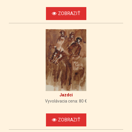
12029
06-05
310 €
20:49:27
ZOBRAZIŤ
2026-
20220
06-05
290 €
20:49:25
2026-
12029
06-05
270 €
20:49:21
2026-
20220
05-28
250 €
21:35:41
Jazdci
Vyvolávacia cena: 80 €
ZOBRAZIŤ