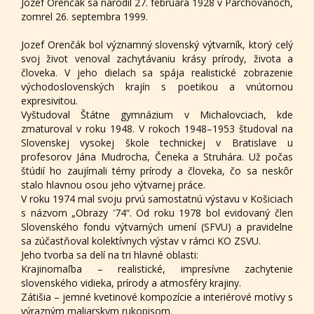
Jozef Orenčák sa narodil 27. februára 1928 v Parchovanoch,
zomrel 26. septembra 1999.
Jozef Orenčák bol významný slovenský výtvarník, ktorý celý
svoj život venoval zachytávaniu krásy prírody, života a
človeka. V jeho dielach sa spája realistické zobrazenie
východoslovenských krajín s poetikou a vnútornou
expresivitou.
Vyštudoval Štátne gymnázium v Michalovciach, kde
zmaturoval v roku 1948. V rokoch 1948–1953 študoval na
Slovenskej vysokej škole technickej v Bratislave u
profesorov Jána Mudrocha, Čeneka a Struhára. Už počas
štúdií ho zaujímali témy prírody a človeka, čo sa neskôr
stalo hlavnou osou jeho výtvarnej práce.
V roku 1974 mal svoju prvú samostatnú výstavu v Košiciach
s názvom „Obrazy '74“. Od roku 1978 bol evidovaný člen
Slovenského fondu výtvarných umení (SFVU) a pravidelne
sa zúčastňoval kolektívnych výstav v rámci KO ZSVU.
Jeho tvorba sa delí na tri hlavné oblasti:
Krajinomaľba – realistické, impresívne zachytenie
slovenského vidieka, prírody a atmosféry krajiny.
Zátišia – jemné kvetinové kompozície a interiérové motívy s
výrazným maliarskym rukopisom.