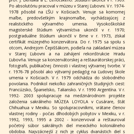
Po absolutóriu pracoval v múzeu v Starej Ľubovni. V r. 1974-
1978 pôsobil na ĽŠU v Košiciach. Venuje sa komornej
maľbe, predovšetkým krajinomaľbe, vychádzajúcej z
realistického výtvarného umenia. Vysokoškolské
magisterské štúdium výtvarníctva ukončil v r. 1970;
postgraduálne štúdium ukončil v Brne v r. 1973, získal
certifikát múzejného konzervátora. Do r. 1975 sa spolu s
otcom, Andrejom Čepiššákom, podieľa na zakladaní múzea
v Starej Ľubovni a na zahájení rekonštrukcie Hradu
Ľubovňa. Venuje sa konzervátorskej a reštaurátorskej práci,
fotografii, publikačnej činnosti i vlastnej výtvarnej tvorbe. V
r. 1976-78 pôsobí ako výtvarný pedagóg na Ľudovej škole
umenia v Košiciach. V r. 1979 odchádza do slobodného
povolania. Podnikol niekoľko zahraničných študijných ciest:
Francúzsko, Španielsko, Taliansko. V r. 1990 Argentína. V r.
1992- 2003 spolupracuje na medzinárodnom projekte
založenia sakrálneho MÚZEA LOYOLA v Cusárare, štát
Chihuahua v Mexiku. So spolupracovníkmi, vrátane členov
vlastnej rodiny - počas dlhodobých pobytov v Mexiku, v r.
1992, 1993, 1995 a 2002 - konzervoval a reštauroval
početný súbor sakrálnych diel mexického koloniálneho
obdobia. Najvzácnejší z nich je cyklus dvanástich diel s