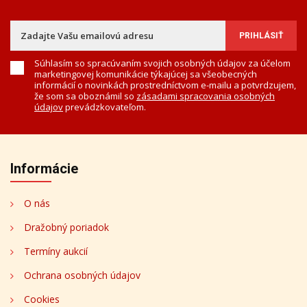
Súhlasím so spracúvaním svojich osobných údajov za účelom
marketingovej komunikácie týkajúcej sa všeobecných
informácií o novinkách prostredníctvom e-mailu a potvrdzujem,
že som sa oboznámil so
zásadami spracovania osobných
údajov
prevádzkovateľom.
Informácie
O nás
Dražobný poriadok
Termíny aukcií
Ochrana osobných údajov
Cookies