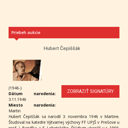
Priebeh aukcie
Hubert Čepiššák
(1946-)
ZOBRAZIŤ SIGNATÚRY
Dátum narodenia:
3.11.1946
Miesto narodenia:
Martin
Hubert Čepiššák sa narodil 3. novembra 1946 v Martine.
Študoval na katedre Výtvarnej výchovy FF UPJŠ v Prešove u
prof. J. Bendíka a E. Lehotského. Štúdium ukončil v r. 1969.