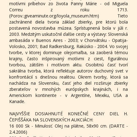
motívmi príbehov zo života Panny Márie - od Miguela
Correu z roku 1713.
(Porov.:giveaminute.org/loyola_museum.htm) Tieto
zachránené diela tvoria základ zbierky, pre ktorú bola
postavená novostavba múzea. Sprístupnená bola v júli r.
2003. Medzitým uskutočnil ďalšie cesty a výstavy: Slovenská
ambasáda v Buenos Aires - 2003; v Chorvátsku - Opatija-
Volosko, 2001; Bad Radkersburg, Rakúsko - 2004. Vo svojej
tvorbe, v ktorej dominuje olejomaľba, sa zaoberá témou
krajiny, často inšpirovaný motívmi z ciest, figurálnou
tvorbou, zátiším i motívom aktu. Osobitnú časť tvorí
sakrálna tvorba, ktorá reflektuje autorov duchovný svet v
konfrontácií s dnešnou realitou. Okrem tvorby, ktorá sa
nachádza na Slovensku, časť jeho diel rozširuje zbierky
zberateľov v mnohých európskych krajinách, i na
Americkom kontinente - v Argentíne, Mexiku, USA a
Kanade.
NAJVYŠŠIE DOSIAHNUTÉ KONEČNÉ CENY DIEL H.
ČEPIŠŠÁKA NA SLOVENSKÝCH AUKCIÁCH:
16 000 Sk - Minulosť. Olej na plátne, 58x90 cm. (DARTE -
2.4.2006)