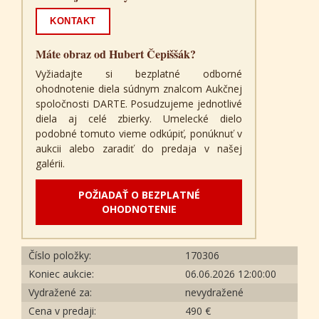
KONTAKT
Máte obraz od Hubert Čepiššák?
Vyžiadajte si bezplatné odborné
ohodnotenie diela súdnym znalcom Aukčnej
spoločnosti DARTE. Posudzujeme jednotlivé
diela aj celé zbierky. Umelecké dielo
podobné tomuto vieme odkúpiť, ponúknuť v
aukcii alebo zaradiť do predaja v našej
galérii.
POŽIADAŤ O BEZPLATNÉ
OHODNOTENIE
Číslo položky:
170306
Koniec aukcie:
06.06.2026 12:00:00
Vydražené za:
nevydražené
Cena v predaji:
490 €