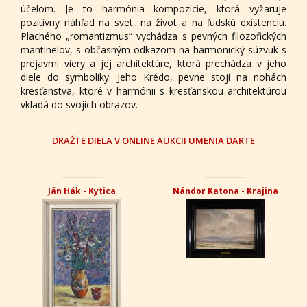
účelom. Je to harmónia kompozície, ktorá vyžaruje
pozitívny náhľad na svet, na život a na ľudskú existenciu.
Plachého „romantizmus“ vychádza s pevných filozofických
mantinelov, s občasným odkazom na harmonický súzvuk s
prejavmi viery a jej architektúre, ktorá prechádza v jeho
diele do symboliky. Jeho Krédo, pevne stojí na nohách
kresťanstva, ktoré v harmónii s kresťanskou architektúrou
vkladá do svojich obrazov.
DRAŽTE DIELA V ONLINE AUKCII UMENIA DARTE
Ján Hák - Kytica
Nándor Katona - Krajina