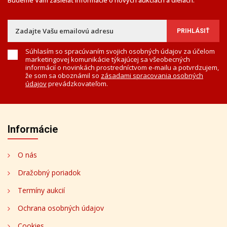
Súhlasím so spracúvaním svojich osobných údajov za účelom
marketingovej komunikácie týkajúcej sa všeobecných
informácií o novinkách prostredníctvom e-mailu a potvrdzujem,
že som sa oboznámil so
zásadami spracovania osobných
údajov
prevádzkovateľom.
Informácie
O nás
Dražobný poriadok
Termíny aukcií
Ochrana osobných údajov
Cookies