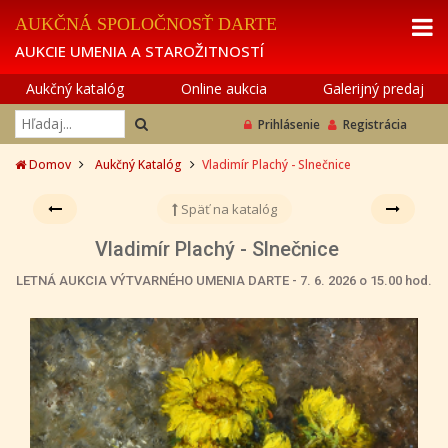
AUKČNÁ SPOLOČNOSŤ DARTE
AUKCIE UMENIA A STAROŽITNOSTÍ
Aukčný katalóg
Online aukcia
Galerijný predaj
Prihlásenie
Registrácia
Domov
Aukčný Katalóg
Vladimír Plachý - Slnečnice
Späť na katalóg
Vladimír Plachý - Slnečnice
LETNÁ AUKCIA VÝTVARNÉHO UMENIA DARTE - 7. 6. 2026 o 15.00 hod.