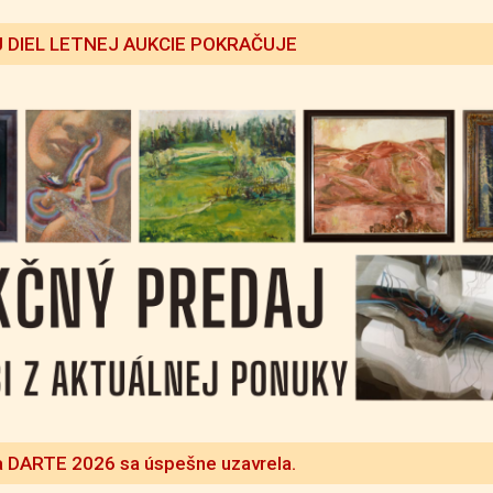
 DIEL LETNEJ AUKCIE POKRAČUJE
a DARTE 2026 sa úspešne uzavrela.