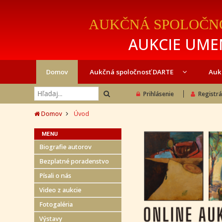
AUKČNÁ SPOLOČN
AUKCIE UMEN
Domov
Aukčná spoločnosť DARTE
Auk
Prihlásenie
Registrá
Domov
Úvod
MENU
Biografie autorov
Bezplatné poradenstvo
Písali o nás
Video z aukcie
Fotogaléria
Výstavy