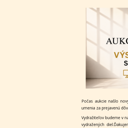
Počas aukcie našlo nov
umenia za prejavenú dôve
Vydražiteľov budeme v n
vydražených diel.Ďakuj