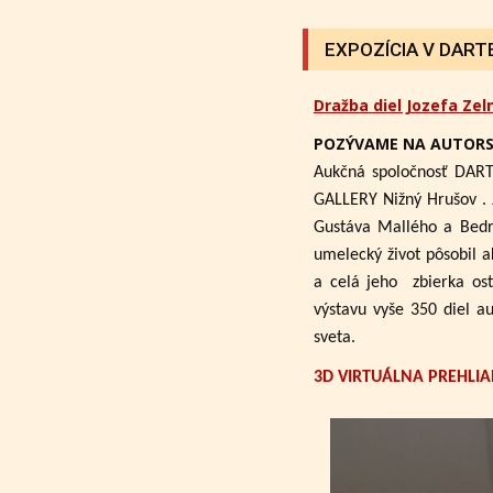
EXPOZÍCIA V DARTE 
Dražba diel Jozefa Zel
POZÝVAME NA AUTORS
Aukčná spoločnosť DART
GALLERY Nižný Hrušov .
Gustáva Mallého a Bedri
umelecký život pôsobil a
a celá jeho zbierka ost
výstavu vyše 350 diel a
sveta.
3D VIRTUÁLNA PREHLIA