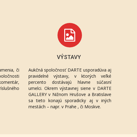
VÝSTAVY
menia, či
Aukčná spoločnosť DARTE usporadúva aj
oločnosti
pravidelné výstavy, v ktorých veľké
komentár,
percento dostávajú hlavne súčasní
ríslušného
umelci. Okrem výstavnej siene v DARTE
GALLERY v Nižnom Hrušove a Bratislave
sa tieto konajú sporadicky aj v iných
mestách – napr. v Prahe , či Moskve.