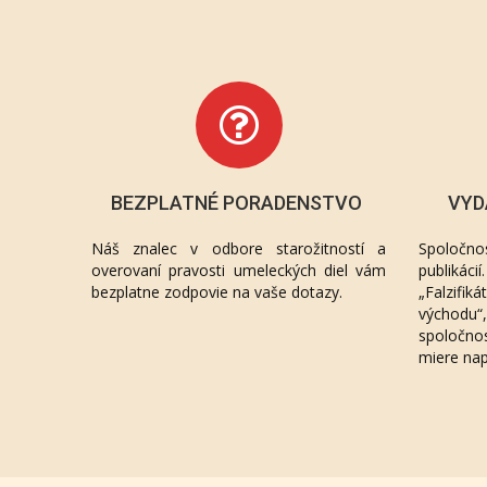
BEZPLATNÉ PORADENSTVO
VYD
Náš znalec v odbore starožitností a
Spoločno
overovaní pravosti umeleckých diel vám
publikác
bezplatne zodpovie na vaše dotazy.
„Falzifik
východu
spoločno
miere na