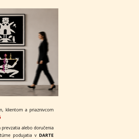
, klientom a priaznivcom
6
 prevzatia alebo doručenia
ltúrne podujatia v
DARTE