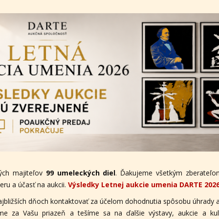
ých majiteľov
99 umeleckých diel
. Ďakujeme všetkým zberateľom
ru a účasť na aukcii.
Výsledky Letnej aukcie umenia DARTE 202
ajbližších dňoch kontaktovať za účelom dohodnutia spôsobu úhrady a
eme za Vašu priazeň a tešíme sa na ďalšie výstavy, aukcie a ku