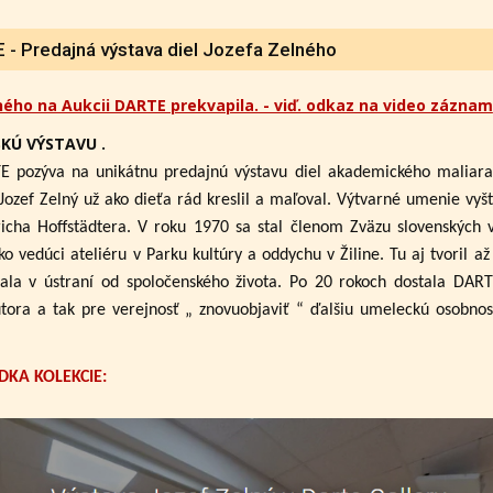
- Predajná výstava diel Jozefa Zelného
ného na Aukcii DARTE prekvapila. - viď. odkaz na video záznam
KÚ VÝSTAVU .
E pozýva na unikátnu predajnú výstavu diel akademického maliar
Jozef Zelný už ako dieťa rád kreslil a maľoval. Výtvarné umenie vyšt
cha Hoffstädtera. V roku 1970 sa stal členom Zväzu slovenských 
ko vedúci ateliéru v Parku kultúry a oddychu v Žiline. Tu aj tvoril 
ala v ústraní od spoločenského života. Po 20 rokoch dostala DAR
utora a tak pre verejnosť „ znovuobjaviť “ ďalšiu umeleckú osobno
DKA KOLEKCIE: