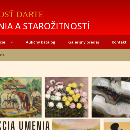
OSŤ DARTE
IA A STAROŽITNOSTÍ
cie
Aukčný katalóg
Galerijný predaj
Kontakt
cia