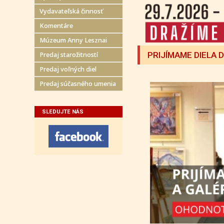
Vydavateľská činnosť
Komentáre
Múzeum Anny Lesznai
PRIJÍMAME DIELA 
Predaj starožitností
Predaj voľných diel
Predaj súčasného umenia
SLEDUJTE NÁS