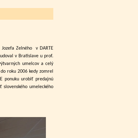
a Jozefa Zelného
v DARTE
udoval v Bratislave u prof.
výtvarných umelcov a celý
až do roku 2006 kedy zomrel
TE ponuku urobiť predajnú
sť slovenského umeleckého