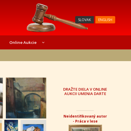
SLOVAK
ENGLISH
Online Aukcie
DRAŽTE DIELA V ONLINE
AUKCII UMENIA DARTE
Neidentifikovaný autor
- Práca v lese