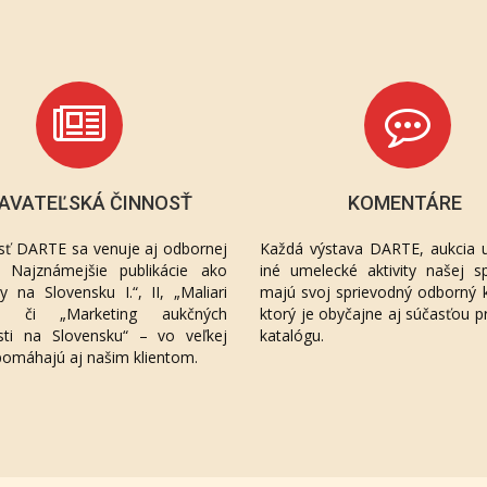
AVATEĽSKÁ ČINNOSŤ
KOMENTÁRE
sť DARTE sa venuje aj odbornej
Každá výstava DARTE, aukcia u
ií. Najznámejšie publikácie ako
iné umelecké aktivity našej sp
áty na Slovensku I.“, II, „Maliari
majú svoj sprievodný odborný 
“, či „Marketing aukčných
ktorý je obyčajne aj súčasťou p
sti na Slovensku“ – vo veľkej
katalógu.
pomáhajú aj našim klientom.