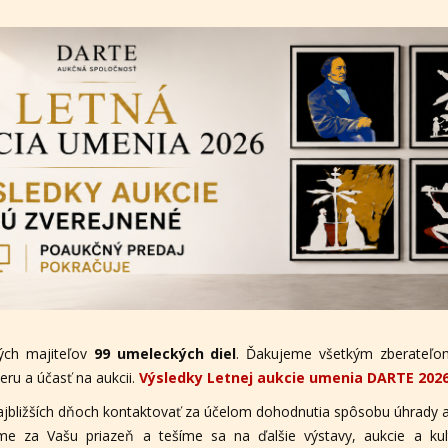
ých majiteľov
99 umeleckých diel
. Ďakujeme všetkým zberateľom
ru a účasť na aukcii.
Výsledky Letnej aukcie umenia DARTE 202
ajbližších dňoch kontaktovať za účelom dohodnutia spôsobu úhrady a
eme za Vašu priazeň a tešíme sa na ďalšie výstavy, aukcie a ku