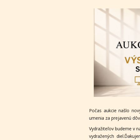
Počas aukcie našlo nov
umenia za prejavenú dôve
Vydražiteľov budeme v n
vydražených diel.Ďakuj