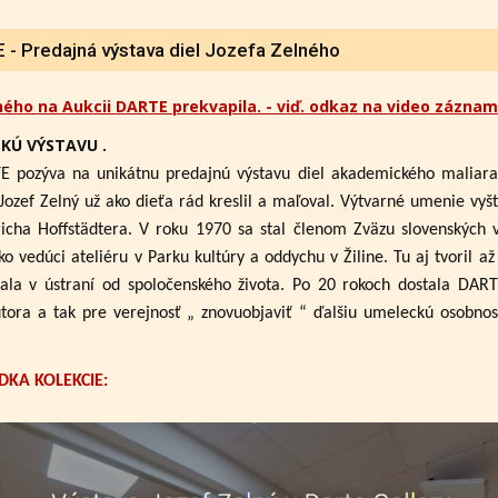
- Predajná výstava diel Jozefa Zelného
ného na Aukcii DARTE prekvapila. - viď. odkaz na video záznam
KÚ VÝSTAVU .
E pozýva na unikátnu predajnú výstavu diel akademického maliar
Jozef Zelný už ako dieťa rád kreslil a maľoval. Výtvarné umenie vyšt
cha Hoffstädtera. V roku 1970 sa stal členom Zväzu slovenských 
ko vedúci ateliéru v Parku kultúry a oddychu v Žiline. Tu aj tvoril 
ala v ústraní od spoločenského života. Po 20 rokoch dostala DAR
utora a tak pre verejnosť „ znovuobjaviť “ ďalšiu umeleckú osobno
DKA KOLEKCIE: