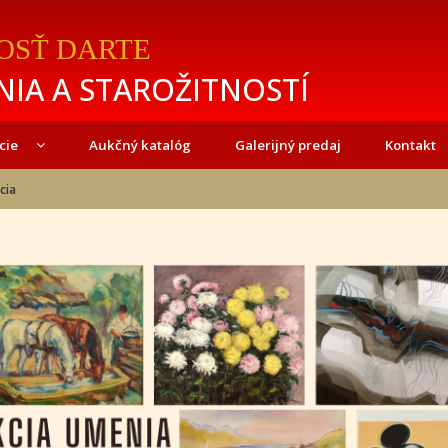
OSŤ DARTE
IA A STAROŽITNOSTÍ
cie
Aukčný katalóg
Galerijný predaj
Kontakt
cia