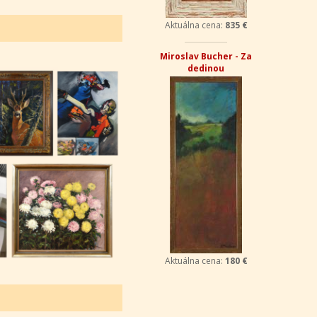
Aktuálna cena:
835 €
Miroslav Bucher - Za
dedinou
Aktuálna cena:
180 €