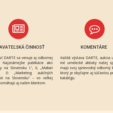
AVATEĽSKÁ ČINNOSŤ
KOMENTÁRE
sť DARTE sa venuje aj odbornej
Každá výstava DARTE, aukcia u
ií. Najznámejšie publikácie ako
iné umelecké aktivity našej sp
áty na Slovensku I.“, II, „Maliari
majú svoj sprievodný odborný 
“, či „Marketing aukčných
ktorý je obyčajne aj súčasťou p
sti na Slovensku“ – vo veľkej
katalógu.
pomáhajú aj našim klientom.