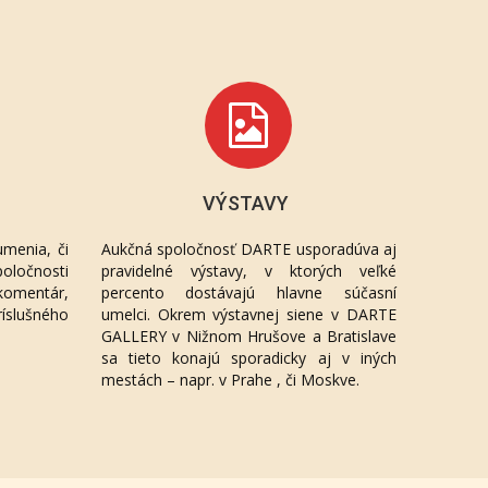
VÝSTAVY
menia, či
Aukčná spoločnosť DARTE usporadúva aj
oločnosti
pravidelné výstavy, v ktorých veľké
komentár,
percento dostávajú hlavne súčasní
ríslušného
umelci. Okrem výstavnej siene v DARTE
GALLERY v Nižnom Hrušove a Bratislave
sa tieto konajú sporadicky aj v iných
mestách – napr. v Prahe , či Moskve.