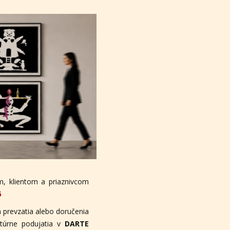
, klientom a priaznivcom
6
 prevzatia alebo doručenia
ltúrne podujatia v
DARTE