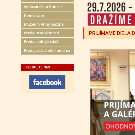
Vydavateľská činnosť
Komentáre
Múzeum Anny Lesznai
PRIJÍMAME DIELA 
Predaj starožitností
Predaj voľných diel
Predaj súčasného umenia
SLEDUJTE NÁS