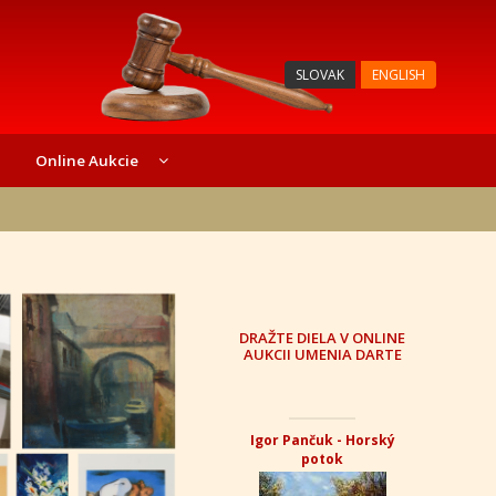
SLOVAK
ENGLISH
Online Aukcie
DRAŽTE DIELA V ONLINE
AUKCII UMENIA DARTE
Igor Pančuk - Horský
potok