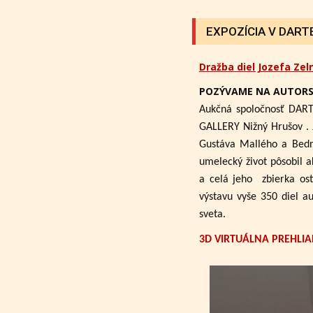
EXPOZÍCIA V DARTE 
Dražba diel Jozefa Zel
POZÝVAME NA AUTORS
Aukčná spoločnosť DART
GALLERY Nižný Hrušov .
Gustáva Mallého a Bedri
umelecký život pôsobil a
a celá jeho zbierka ost
výstavu vyše 350 diel a
sveta.
3D VIRTUÁLNA PREHLIA