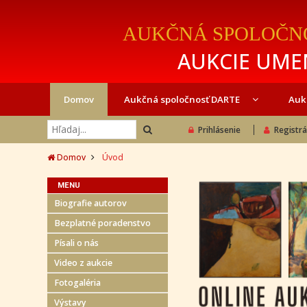
AUKČNÁ SPOLOČN
AUKCIE UMEN
Domov
Aukčná spoločnosť DARTE
Auk
Prihlásenie
Registrá
Domov
Úvod
MENU
Biografie autorov
Bezplatné poradenstvo
Písali o nás
Video z aukcie
Fotogaléria
Výstavy