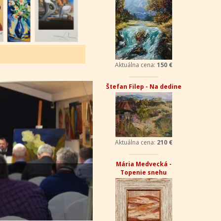
Aktuálna cena:
150 €
Štefan Filep - Na dedine
Aktuálna cena:
210 €
Mária Medvecká -
Topenie snehu