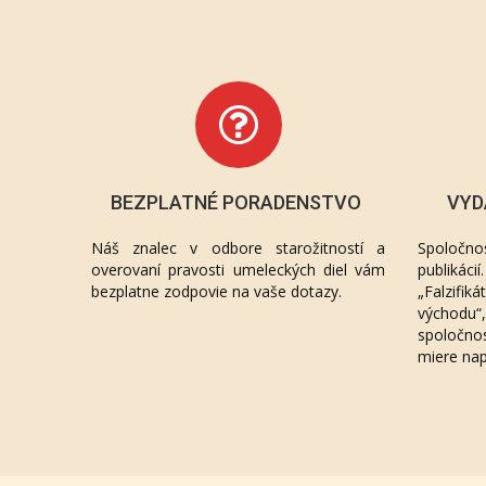
BEZPLATNÉ PORADENSTVO
VYD
Náš znalec v odbore starožitností a
Spoločno
overovaní pravosti umeleckých diel vám
publikác
bezplatne zodpovie na vaše dotazy.
„Falzifik
východu
spoločno
miere na