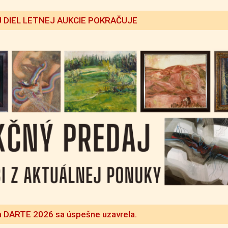
 DIEL LETNEJ AUKCIE POKRAČUJE
a DARTE 2026 sa úspešne uzavrela.