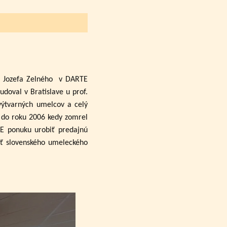
a Jozefa Zelného
v DARTE
udoval v Bratislave u prof.
výtvarných umelcov a celý
až do roku 2006 kedy zomrel
TE ponuku urobiť predajnú
sť slovenského umeleckého